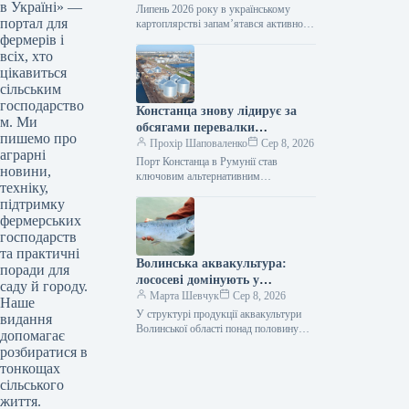
в Україні» —
Липень 2026 року в українському
портал для
картоплярстві запам’ятався активною
фермерів і
професійною освітою для виробників,
презентацією першого
всіх, хто
загальнонаціонального дослідження
цікавиться
споживання картоплі, сезонним
сільським
зниженням…
господарство
Констанца знову лідирує за
м. Ми
обсягами перевалки
пишемо про
українських вантажів
Прохір Шаповаленко
Сер 8, 2026
аграрні
Порт Констанца в Румунії став
новини,
ключовим альтернативним
техніку,
логістичним вузлом для українського
підтримку
агроекспорту. Розвиток цього
фермерських
маршруту, розширення логістичних
потужностей та підтримка…
господарств
та практичні
Волинська аквакультура:
поради для
лососеві домінують у
саду й городу.
продукції
Марта Шевчук
Сер 8, 2026
Наше
У структурі продукції аквакультури
видання
Волинської області понад половину
допомагає
становлять лососеві види риб. У 2025
розбиратися в
році їх виростили 226,9 т, що…
тонкощах
сільського
життя.