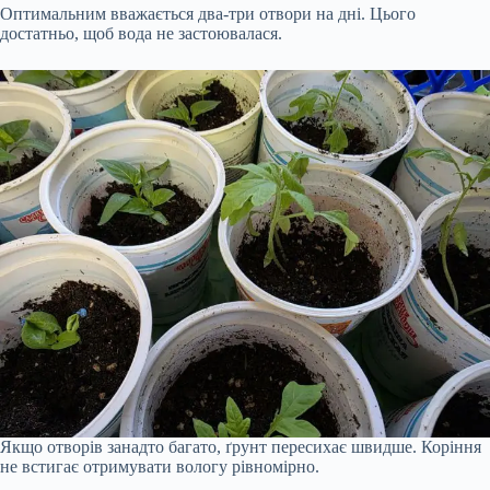
Оптимальним вважається два-три отвори на дні. Цього
достатньо, щоб вода не застоювалася.
Якщо отворів занадто багато, ґрунт пересихає швидше. Коріння
не встигає отримувати вологу рівномірно.