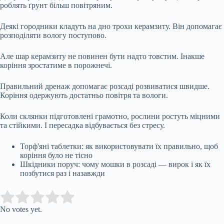
роблять ґрунт більш повітряним.
Деякі городники кладуть на дно трохи керамзиту. Він допомагає
розподіляти вологу поступово.
Але шар керамзиту не повинен бути надто товстим. Інакше
коріння зростатиме в порожнечі.
Правильний дренаж допомагає розсаді розвиватися швидше.
Коріння одержують достатньо повітря та вологи.
Коли склянки підготовлені грамотно, рослини ростуть міцними
та стійкими. І пересадка відбувається без стресу.
Торф'яні таблетки: як використовувати їх правильно, щоб
коріння було не тісно
Шкідники поруч: чому мошки в розсаді — вирок і як їх
позбутися раз і назавжди
Submit Rating
Rate this item:
No votes yet.