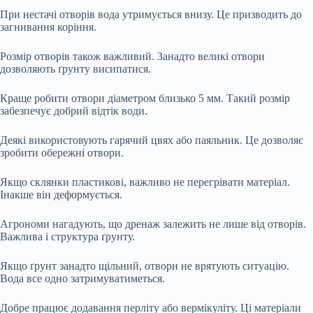
При нестачі отворів вода утримується внизу. Це призводить до
загнивання коріння.
Розмір отворів також важливий. Занадто великі отвори
дозволяють ґрунту висипатися.
Краще робити отвори діаметром близько 5 мм. Такий розмір
забезпечує добрий відтік води.
Деякі використовують гарячий цвях або паяльник. Це дозволяє
зробити обережні отвори.
Якщо склянки пластикові, важливо не перегрівати матеріал.
Інакше він деформується.
Агрономи нагадують, що дренаж залежить не лише від отворів.
Важлива і структура ґрунту.
Якщо ґрунт занадто щільний, отвори не врятують ситуацію.
Вода все одно затримуватиметься.
Добре працює додавання перліту або вермікуліту. Ці матеріали