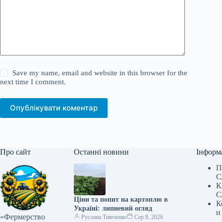
Save my name, email and website in this browser for the
next time I comment.
Опублікувати коментар
Про сайт
Останні новини
Інформ
П
С
К
С
Ціни та попит на картоплю в
К
Україні: липневий огляд
и
«Фермерство
Руслана Тимченко
Сер 8, 2026