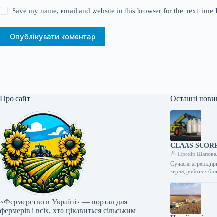
Save my name, email and website in this browser for the next time
Опублікувати коментар
Про сайт
Останні нови
CLAAS SCORPIO
Прохір Шапова
Сучасне агропідпри
зерна, робота з б
«Фермерство в Україні» — портал для
фермерів і всіх, хто цікавиться сільським