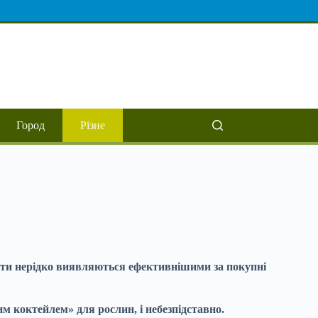
Город
Різне
епти нерідко виявляються ефективнішими за покупні
м коктейлем» для рослин, і небезпідставно.