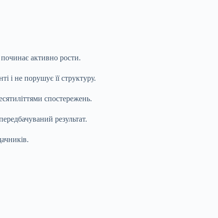
 починає активно рости.
і і не порушує її структуру.
есятиліттями спостережень.
 передбачуваний результат.
дачників.