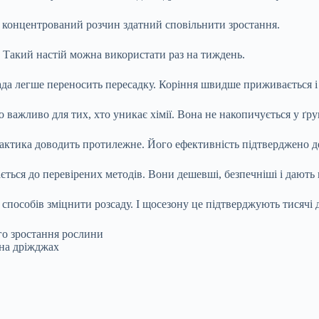
концентрований розчин здатний сповільнити зростання.
. Такий настій можна використати раз на тиждень.
сада легше переносить пересадку. Коріння швидше приживається і
ажливо для тих, хто уникає хімії. Вона не накопичується у ґрунт
актика доводить протилежне. Його ефективність підтверджено д
ається до перевірених методів. Вони дешевші, безпечніші і дають
 способів зміцнити розсаду. І щосезону це підтверджують тисячі 
го зростання рослини
 на дріжджах