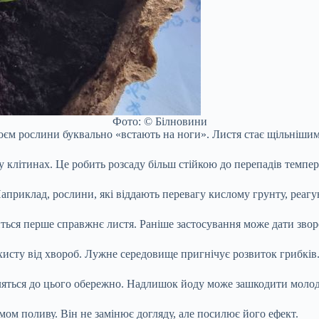
Фото: © Білновини
тоєм рослини буквально «встають на ноги». Листя стає щільніши
 клітинах. Це робить розсаду більш стійкою до перепадів темпера
априклад, рослини, які віддають перевагу кислому грунту, реагу
явиться перше справжнє листя. Раніше застосування може дати зво
хисту від хвороб. Лужне середовище пригнічує розвиток грибків
вляться до цього обережно. Надлишок йоду може зашкодити моло
ом поливу. Він не замінює догляду, але посилює його ефект.