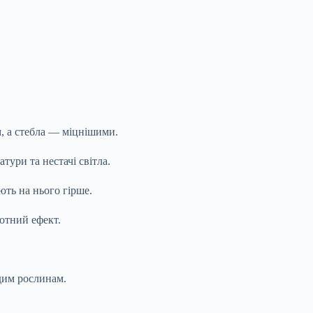
м, а стебла — міцнішими.
тури та нестачі світла.
ють на нього гірше.
ротний ефект.
.
дим рослинам.