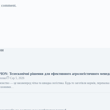
 I comment.
ни
N: Телескопічні рішення для ефективного агрологістичного мене
ленко
Сер 5, 2026
ємство — це насамперед чітка та швидка логістика. Будь то заготівля кормів, перевалка
іогазовими…