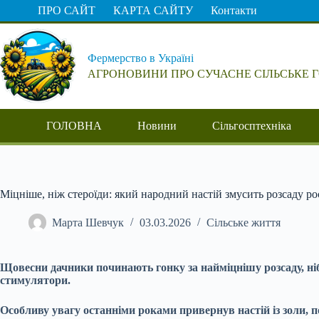
Перейти
ПРО САЙТ
КАРТА САЙТУ
Контакти
до
вмісту
Фермерство в Україні
АГРОНОВИНИ ПРО СУЧАСНЕ СІЛЬСЬКЕ 
ГОЛОВНА
Новини
Сільгосптехніка
Міцніше, ніж стероїди: який народний настій змусить розсаду ро
Марта Шевчук
03.03.2026
Сільське життя
Щовесни дачники починають гонку за найміцнішу розсаду, ніб
стимулятори.
Особливу увагу останніми роками привернув настій із золи, 