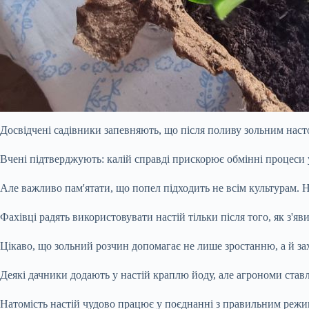
Досвідчені садівники запевняють, що після поливу зольним нас
Вчені підтверджують: калій справді прискорює обмінні процеси у
Але важливо пам'ятати, що попел підходить не всім культурам. Н
Фахівці радять використовувати настій тільки після того, як з'
Цікаво, що зольний розчин допомагає не лише зростанню, а й за
Деякі дачники додають у настій краплю йоду, але агрономи ста
Натомість настій чудово працює у поєднанні з правильним режим