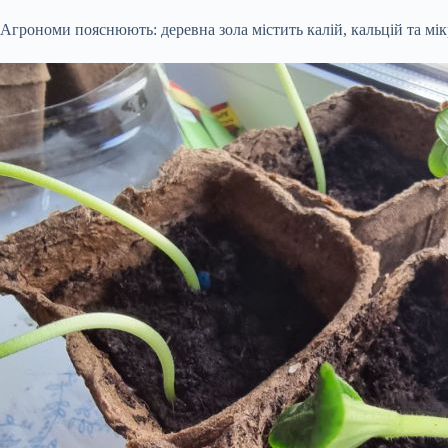
Агрономи пояснюють: деревна зола містить калій, кальцій та мік