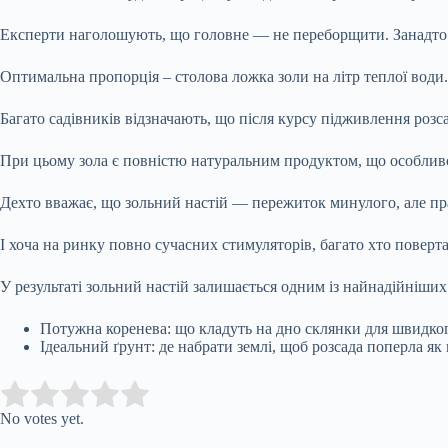
Експерти наголошують, що головне — не переборщити. Занадто 
Оптимальна пропорція – столова ложка золи на літр теплої води
Багато садівників відзначають, що після курсу підживлення роз
При цьому зола є повністю натуральним продуктом, що особливо в
Дехто вважає, що зольний настій — пережиток минулого, але пр
І хоча на ринку повно сучасних стимуляторів, багато хто поверт
У результаті зольний настій залишається одним із найнадійніших
Потужна коренева: що кладуть на дно склянки для швидко
Ідеальний ґрунт: де набрати землі, щоб розсада поперла як
Submit Rating
Rate this item:
No votes yet.