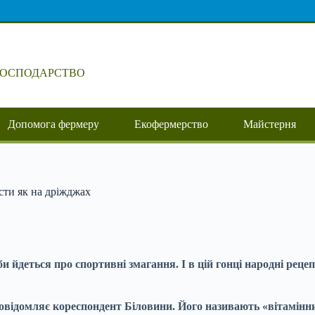
ГОСПОДАРСТВО
Допомога фермеру
Екофермерство
Майстерня
сти як на дріжджах
и йдеться про спортивні змагання. І в цій гонці народні рец
повідомляє кореспондент Біловини. Його називають «вітамінни