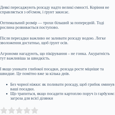
Деякі пересаджують розсаду надто великі ємності. Коріння не
справляється з об'ємом, і ґрунт закисає.
Оптимальний розмір — трохи більший за попередній. Тоді
рослина розвивається поступово.
Після пересадки важливо не заливати розсаду водою. Легке
зволоження достатньо, щоб ґрунт осів.
Агрономи нагадують, що пікірування – не гонка. Акуратність
тут важливіша за швидкість.
І якщо уникати глибокої посадки, розсада росте міцніше та
швидше. Це помітно вже за кілька днів.
Без чорної ніжки: як поливати розсаду, щоб грибок оминув
ваші посадки.
Що трапиться, якщо посадити картоплю поруч із гарбузом:
загроза для всієї ділянки
Submit Rating
Rate this item: