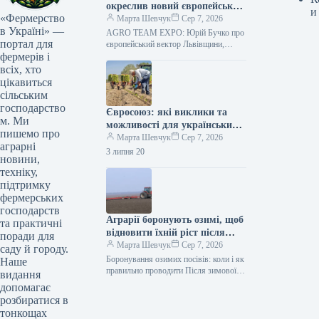
окреслив новий європейський
и
«Фермерство
вектор Львівщини для
Марта Шевчук
Сер 7, 2026
в Україні» —
агробізнесу
AGRO TEAM EXPO: Юрій Бучко про
портал для
європейський вектор Львівщини,
фермерів і
релокацію бізнесу та нові правила гри
в полі Аграрна карта України…
всіх, хто
цікавиться
сільським
господарство
Євросоюз: які виклики та
м. Ми
можливості для українських
пишемо про
аграріїв
Марта Шевчук
Сер 7, 2026
аграрні
3 липня 20
новини,
техніку,
підтримку
фермерських
господарств
Аграрії боронують озимі, щоб
та практичні
відновити їхній ріст після
поради для
зими
Марта Шевчук
Сер 7, 2026
саду й городу.
Боронування озимих посівів: коли і як
Наше
правильно проводити Після зимової
видання
перерви однією з найважливіших, хоч і
допомагає
дещо забутих, операцій на…
розбиратися в
тонкощах