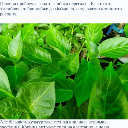
Головна проблема – надто глибока пересадка. Багато хто
заглиблює стебло майже до сім'ядолів, сподіваючись зміцнити
рослину.
Але більшість культур така техніка викликає затримку
зростання. Коріння витрачає сили на адаптацію, а не на