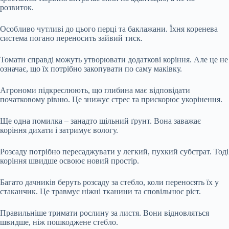
розвиток.
Особливо чутливі до цього перці та баклажани. Їхня коренева
система погано переносить зайвий тиск.
Томати справді можуть утворювати додаткові коріння. Але це не
означає, що їх потрібно закопувати по саму маківку.
Агрономи підкреслюють, що глибина має відповідати
початковому рівню. Це знижує стрес та прискорює укорінення.
Ще одна помилка – занадто щільний ґрунт. Вона заважає
коріння дихати і затримує вологу.
Розсаду потрібно пересаджувати у легкий, пухкий субстрат. Тоді
коріння швидше освоює новий простір.
Багато дачників беруть розсаду за стебло, коли переносять їх у
стаканчик. Це травмує ніжні тканини та сповільнює ріст.
Правильніше тримати рослину за листя. Вони відновляться
швидше, ніж пошкоджене стебло.