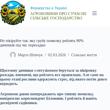
Перейти
до
Фермерство в Україні
вмісту
АГРОНОВИНИ ПРО СУЧАСНЕ
СІЛЬСЬКЕ ГОСПОДАРСТВО
Не пікіруйте так: яку грубу помилку роблять 90%
дачників під час пересадки
Марта Шевчук
02.03.2026
Сільське життя
Щосезону дачники з ентузіазмом беруться за пікіровку
розсади, впевнені, що роблять все правильно. Але саме на
цьому етапі рослини одержують стрес, від якого потім довго
відходять.
Агрономи давно попереджають про типову помилку,
повідомляє кореспондент Біловини. І роблять її навіть
досвідчені садівники.