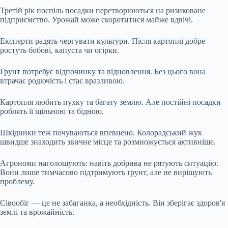
Третій рік поспіль посадки перетворюються на ризиковане
підприємство. Урожай може скоротитися майже вдвічі.
Експерти радять чергувати культури. Після картоплі добре
ростуть бобові, капуста чи огірки.
Грунт потребує відпочинку та відновлення. Без цього вона
втрачає родючість і стає вразливою.
Картопля любить пухку та багату землю. Але постійні посадки
роблять її щільною та бідною.
Шкідники теж почуваються впевнено. Колорадський жук
швидше знаходить звичне місце та розмножується активніше.
Агрономи наголошують: навіть добрива не рятують ситуацію.
Вони лише тимчасово підтримують ґрунт, але не вирішують
проблему.
Сівообіг — це не забаганка, а необхідність. Він зберігає здоров'я
землі та врожайність.