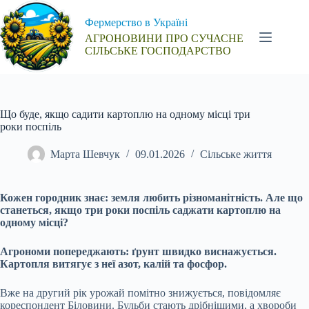
Перейти
до
Фермерство в Україні
вмісту
АГРОНОВИНИ ПРО СУЧАСНЕ
СІЛЬСЬКЕ ГОСПОДАРСТВО
Що буде, якщо садити картоплю на одному місці три
роки поспіль
Марта Шевчук
09.01.2026
Сільське життя
Кожен городник знає: земля любить різноманітність. Але що
станеться, якщо три роки поспіль саджати картоплю на
одному місці?
Агрономи попереджають: ґрунт швидко виснажується.
Картопля витягує з неї азот, калій та фосфор.
Вже на другий рік урожай помітно знижується, повідомляє
кореспондент Біловини. Бульби стають дрібнішими, а хвороби