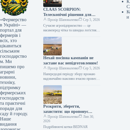
К
С
CLAAS SCORPION:
К
Телескопічні рішення для
и
«Фермерство
ефективного агрологістичного
Прохір Шаповаленко
Сер 5, 2026
в Україні» —
менеджменту
Сучасне агропідприємство — це
портал для
насамперед чітка та швидка логістика.
фермерів і
Будь то заготівля кормів, перевалка
тисяч тонн зерна, робота з
всіх, хто
біогазовими…
цікавиться
сільським
господарство
Нехай посівна кампанія не
м. Ми
застане вас непідготовленим!
пишемо про
Прохір Шаповаленко
Сер 5, 2026
аграрні
Напередодні періоду збору врожаю
новини,
надзвичайно важливо вчасно провести
техніку,
огляд комбайна та заздалегідь
підтримку
виконати всі процедури планового
фермерських
технічного
обслуговування.Оптимальним
господарств
вибором є…
та практичні
Розкрити, зберегти,
поради для
захистити: що пропонує
саду й городу.
обробка рослинних залишків
Прохір Шаповаленко
Лип 30,
Наше
2026
котками BEDNAR TILLCUT
видання
Подрібнюючі котки BEDNAR
допомагає