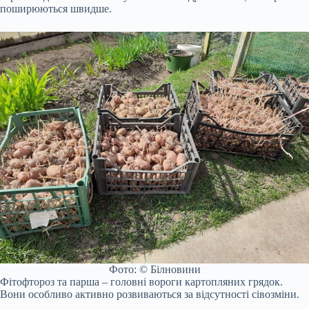
поширюються швидше.
Фото: © Білновини
Фітофтороз та парша – головні вороги картопляних грядок.
Вони особливо активно розвиваються за відсутності сівозміни.