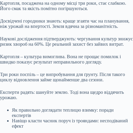
Картопля, посаджена на одному місці три роки, стає слабкою.
Його смак та якість помітно погіршуються.
Досвідчені городники знають: краще згаяти час на планування,
ніж урожай на впертості. Земля вдячна за різноманітність.
Наукові дослідження підтверджують: чергування культур знижує
ризик хвороб на 60%. Це реальний захист без зайвих витрат.
Картопля – культура вимоглива. Вона не прощає помилок і
швидко показує результат неправильного догляду.
Три роки поспіль – це випробування для ґрунту. Після такого
циклу відновлення займе щонайменше два сезони.
Експерти радять: шануйте землю. Тоді вона щедро віддячить
урожаю.
Як правильно доглядати теплицю взимку: поради
експертів
Навіщо класти часник поруч із трояндами: несподіваний
ефект