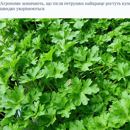
Агрономи зазначають, що після петрушки найкраще ростуть культ
швидко укорінюються.