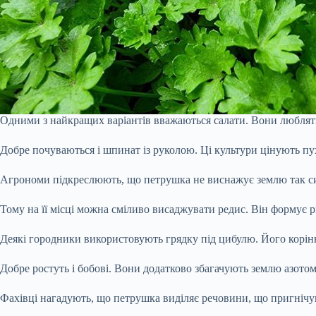
Одними з найкращих варіантів вважаються салати. Вони люблять
Добре почуваються і шпинат із руколою. Ці культури цінують пух
Агрономи підкреслюють, що петрушка не виснажує землю так сил
Тому на її місці можна сміливо висаджувати редис. Він формує рі
Деякі городники використовують грядку під цибулю. Його корін
Добре ростуть і бобові. Вони додатково збагачують землю азотом
Фахівці нагадують, що петрушка виділяє речовини, що пригнічую