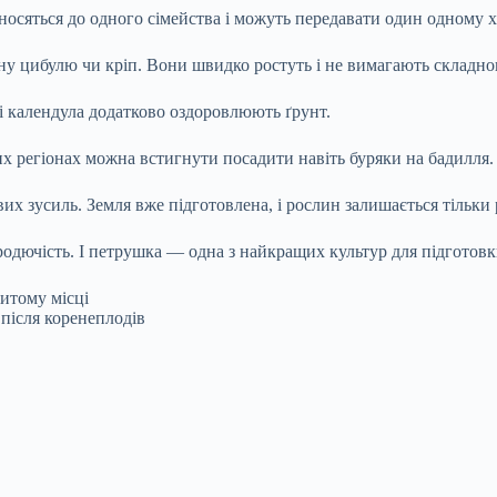
носяться до одного сімейства і можуть передавати один одному 
 цибулю чи кріп. Вони швидко ростуть і не вимагають складног
і календула додатково оздоровлюють ґрунт.
 регіонах можна встигнути посадити навіть буряки на бадилля.
х зусиль. Земля вже підготовлена, і рослин залишається тільки 
родючість. І петрушка — одна з найкращих культур для підготовк
ситому місці
 після коренеплодів