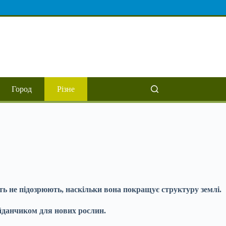
Город
Різне
ть не підозрюють, наскільки вона покращує структуру землі.
айданчиком для нових рослин.