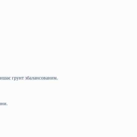
лишає грунт збалансованим.
ини.