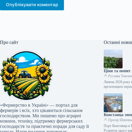
Опублікувати коментар
Про сайт
Останні нови
Ціни та попит
Руслана Тимчен
Липень 2026 року 
презентацією перш
«Фермерство в Україні» — портал для
фермерів і всіх, хто цікавиться сільським
Констанца зно
господарством. Ми пишемо про аграрні
Прохір Шапова
новини, техніку, підтримку фермерських
господарств та практичні поради для саду й
Порт Констанца в 
Розвиток цього ма
городу. Наше видання допомагає