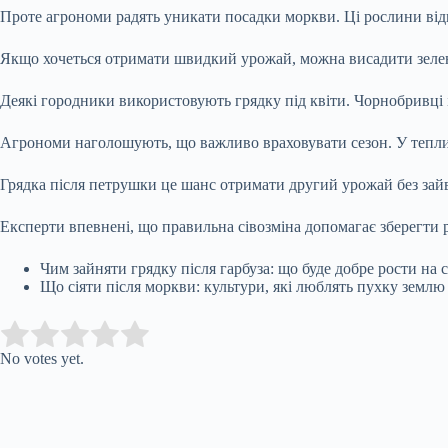
Проте агрономи радять уникати посадки моркви. Ці рослини від
Якщо хочеться отримати швидкий урожай, можна висадити зелену
Деякі городники використовують грядку під квіти. Чорнобривці 
Агрономи наголошують, що важливо враховувати сезон. У теплих
Грядка після петрушки це шанс отримати другий урожай без зайви
Експерти впевнені, що правильна сівозміна допомагає зберегти 
Чим зайняти грядку після гарбуза: що буде добре рости на 
Що сіяти після моркви: культури, які люблять пухку землю
Submit Rating
Rate this item:
No votes yet.