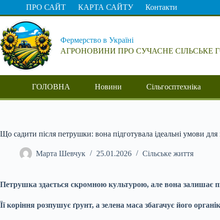
Перейти
ПРО САЙТ
КАРТА САЙТУ
Контакти
до
вмісту
Фермерство в Україні
АГРОНОВИНИ ПРО СУЧАСНЕ СІЛЬСЬКЕ 
ГОЛОВНА
Новини
Сільгосптехніка
Що садити після петрушки: вона підготувала ідеальні умови для
Марта Шевчук
25.01.2026
Сільське життя
Петрушка здається скромною культурою, але вона залишає піс
Її коріння розпушує ґрунт, а зелена маса збагачує його орг