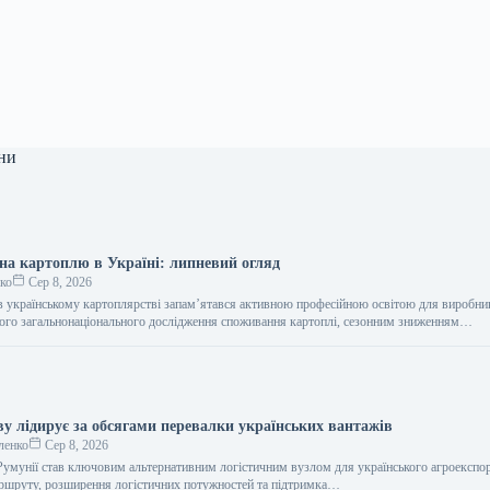
ни
 на картоплю в Україні: липневий огляд
ко
Сер 8, 2026
в українському картоплярстві запам’ятався активною професійною освітою для виробни
ого загальнонаціонального дослідження споживання картоплі, сезонним зниженням…
ву лідирує за обсягами перевалки українських вантажів
ленко
Сер 8, 2026
Румунії став ключовим альтернативним логістичним вузлом для українського агроекспор
ршруту, розширення логістичних потужностей та підтримка…