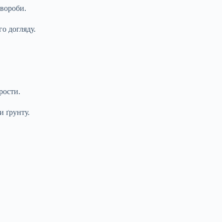
хвороби.
о догляду.
рости.
и ґрунту.