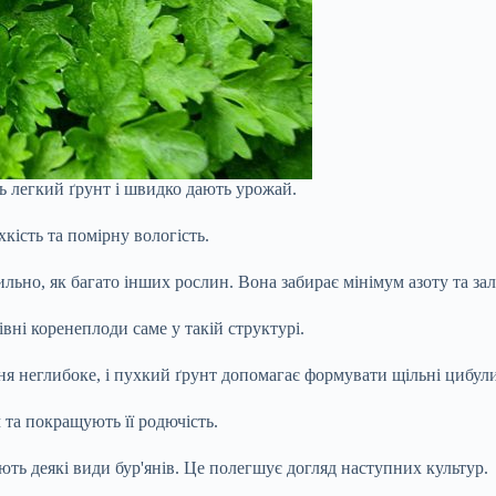
 легкий ґрунт і швидко дають урожай.
кість та помірну вологість.
ьно, як багато інших рослин. Вона забирає мінімум азоту та за
вні коренеплоди саме у такій структурі.
ня неглибоке, і пухкий ґрунт допомагає формувати щільні цибул
 та покращують її родючість.
ть деякі види бур'янів. Це полегшує догляд наступних культур.