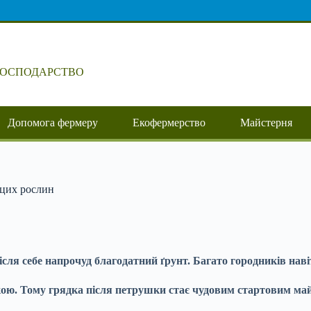
ГОСПОДАРСТВО
Допомога фермеру
Екофермерство
Майстерня
 цих рослин
ля себе напрочуд благодатний ґрунт. Багато городників наві
анікою. Тому грядка після петрушки стає чудовим стартовим м