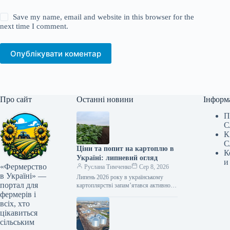
Save my name, email and website in this browser for the
next time I comment.
Опублікувати коментар
Про сайт
Останні новини
Інформ
П
С
К
С
Ціни та попит на картоплю в
К
Україні: липневий огляд
и
«Фермерство
Руслана Тимченко
Сер 8, 2026
в Україні» —
Липень 2026 року в українському
портал для
картоплярстві запам’ятався активною
фермерів і
професійною освітою для виробників,
презентацією першого
всіх, хто
загальнонаціонального дослідження
цікавиться
споживання картоплі, сезонним
сільським
зниженням…