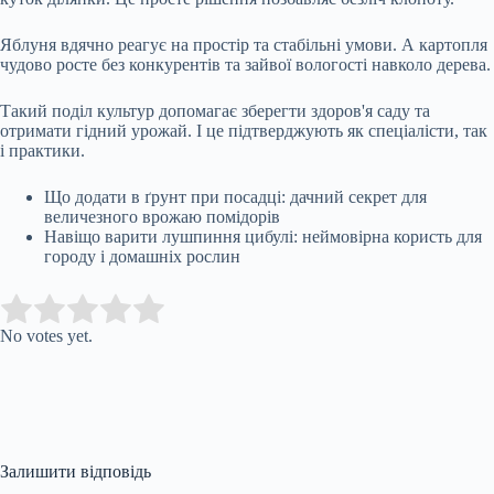
Яблуня вдячно реагує на простір та стабільні умови. А картопля
чудово росте без конкурентів та зайвої вологості навколо дерева.
Такий поділ культур допомагає зберегти здоров'я саду та
отримати гідний урожай. І це підтверджують як спеціалісти, так
і практики.
Що додати в ґрунт при посадці: дачний секрет для
величезного врожаю помідорів
Навіщо варити лушпиння цибулі: неймовірна користь для
городу і домашніх рослин
Submit Rating
Rate this item:
No votes yet.
Залишити відповідь