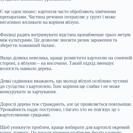
Є ще один нюанс: картопля часто обробляють хімічними
препаратами. Частина речовин потрапляє у ґрунт і може
негативно впливати на коріння яблуні.
Фахівці радять витримувати відстань щонайменше трьох метрів
між культурами. Це дозволяє знизити ризик зараження та
зберегти поживний баланс.
Якщо ділянка невелика, краще розмістити картоплю на сонячній
стороні, а яблуню – на височини. Такий підхід зменшує
вологість навколо дерева.
Деякі садівники вважають, що молоді яблуні особливо чутливі
до сусідства з картоплею. Їхнє коріння ще слабке і не може
конкурувати за харчування.
Дорослі дерева теж страждають, але це проявляється повільніше.
Урожайність падає поступово, і багато хто не пов'язує це з
картопляними грядками.
Щоб уникнути проблем, краще вибирати для картоплі окремий
куток ділянки. Це просте рішення позбавляє безліч клопоту.