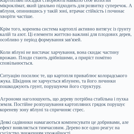
Картопляні посадки створюють навколо себе вологий
мікроклімат, який ідеально підходить для розвитку суперечок. А
яблуня, опинившись у такій зоні, втрачає стійкість і починає
хворіти частіше.
Крім того, коренева система картоплі активно витягує із ґрунту
калій та азот. Ці елементи життєво важливі для плодових дерев,
особливо у період формування зав'язей.
Коли яблуні не вистачає харчування, вона скидає частину
врожаю. Плоди стають дрібнішими, а приріст помітно
сповільнюється.
Ситуацію посилює те, що картопля приваблює колорадського
жука. Шкідник не харчується яблунею, та його личинки
пошкоджують грунт, порушуючи його структуру.
Агрономи наголошують, що дереву потрібна стабільна і пухка
земля. Постійне розпушування картопляних грядок порушує
кореневу зону яблуні та спричиняє стрес.
Деякі садівники намагаються компенсувати це добривами, але
ефект виявляється тимчасовим. Дерево все одно реагує на
сусідство зниженням урожайності.