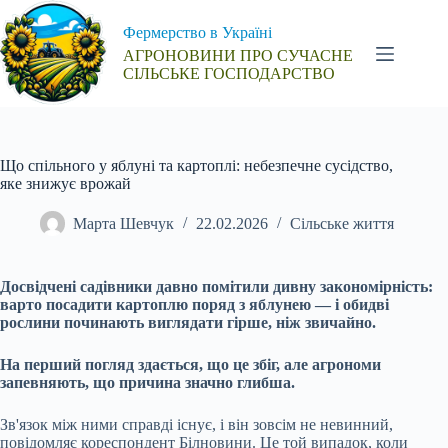
Перейти
до
Фермерство в Україні
вмісту
АГРОНОВИНИ ПРО СУЧАСНЕ
СІЛЬСЬКЕ ГОСПОДАРСТВО
Що спільного у яблуні та картоплі: небезпечне сусідство,
яке знижує врожай
Марта Шевчук
22.02.2026
Сільське життя
Досвідчені садівники давно помітили дивну закономірність:
варто посадити картоплю поряд з яблунею — і обидві
рослини починають виглядати гірше, ніж звичайно.
На перший погляд здається, що це збіг, але агрономи
запевняють, що причина значно глибша.
Зв'язок між ними справді існує, і він зовсім не невинний,
повідомляє кореспондент Білновини. Це той випадок, коли