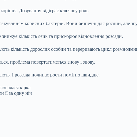
коріння. Дозування відіграє ключову роль.
рахуванням корисних бактерій. Вони безпечні для рослин, але зг
 знижує кількість яєць та прискорює відновлення розсади.
шують кількість дорослих особин та переривають цикл розмножен
ся, проблема повертатиметься знову і знову.
кають. І розсада починає рости помітно швидше.
рювалася кірка
и її за одну ніч