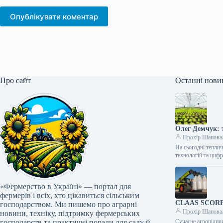
Опублікувати коментар
Про сайт
Останні нови
Олег Демчук: т
Прохір Шапова
На сьогодні тепли
технологій та циф
«Фермерство в Україні» — портал для
фермерів і всіх, хто цікавиться сільським
CLAAS SCORPIO
господарством. Ми пишемо про аграрні
Прохір Шапова
новини, техніку, підтримку фермерських
господарств та практичні поради для саду й
Сучасне агропідпри