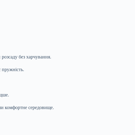
 розсаду без харчування.
є пружність.
идше.
ли комфортне середовище.