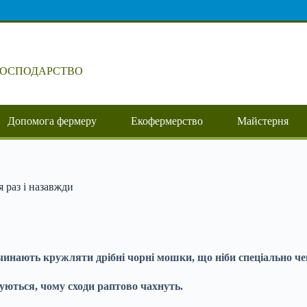
ГОСПОДАРСТВО
Допомога фермеру
Екофермерство
Майстерня
 раз і назавжди
очинають кружляти дрібні чорні мошки, що ніби спеціально че
вуються, чому сходи раптово чахнуть.