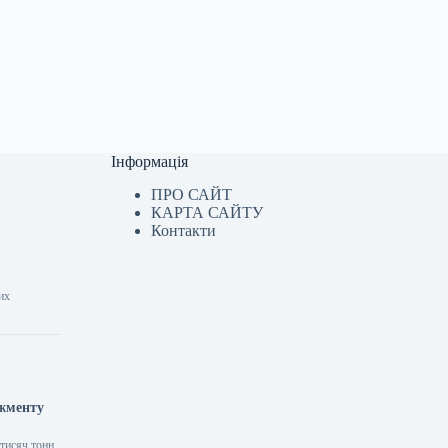
Інформація
ПРО САЙТ
КАРТА САЙТУ
Контакти
их
джменту
 тисяч тонн