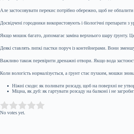
Але застосовувати перекис потрібно обережно, щоб не обпалити 
Досвідчені городники використовують і біологічні препарати з у
Якщо мошок багато, допомагає заміна верхнього шару ґрунту. Це
Деякі ставлять липкі пастки поруч із контейнерами. Вони змен
Важливо також перевірити дренажні отвори. Якщо вода застоюєть
Коли вологість нормалізується, а ґрунт стає пухким, мошки зни
Ніжні сходи: як поливати розсаду, щоб на поверхні не утво
Міцна, як дуб: як гартувати розсаду на балконі і не загробит
Submit Rating
Rate this item:
No votes yet.