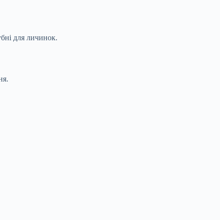
убні для личинок.
ня.