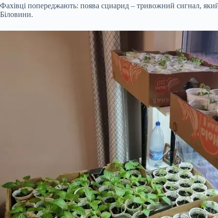
Фахівці попереджають: поява сциарид – тривожний сигнал, який
Біловини.