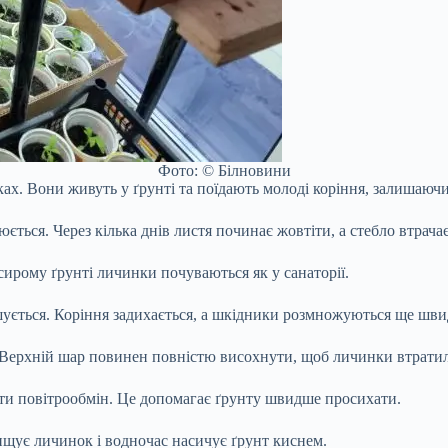
Фото: © Білновини
ах. Вони живуть у ґрунті та поїдають молоді коріння, залишаючи
ється. Через кілька днів листя починає жовтіти, а стебло втрача
рому ґрунті личинки почуваються як у санаторії.
ршується. Коріння задихається, а шкідники розмножуються ще шв
 Верхній шар повинен повністю висохнути, щоб личинки втрати
и повітрообмін. Це допомагає ґрунту швидше просихати.
щує личинок і водночас насичує ґрунт киснем.