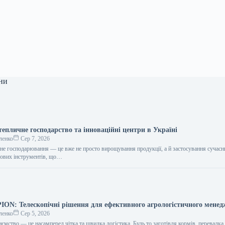
ни
епличне господарство та інноваційні центри в Україні
ленко
Сер 7, 2026
чне господарювання — це вже не просто вирощування продукції, а й застосування сучасн
рових інструментів, що…
N: Телескопічні рішення для ефективного агрологістичного мене
ленко
Сер 5, 2026
ємство — це насамперед чітка та швидка логістика. Будь то заготівля кормів, перевалка