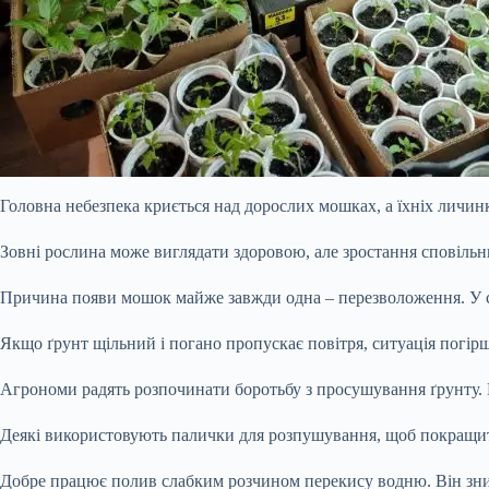
Головна небезпека криється над дорослих мошках, а їхніх личинк
Зовні рослина може виглядати здоровою, але зростання сповільню
Причина появи мошок майже завжди одна – перезволоження. У си
Якщо ґрунт щільний і погано пропускає повітря, ситуація погі
Агрономи радять розпочинати боротьбу з просушування ґрунту.
Деякі використовують палички для розпушування, щоб покращит
Добре працює полив слабким розчином перекису водню. Він зни