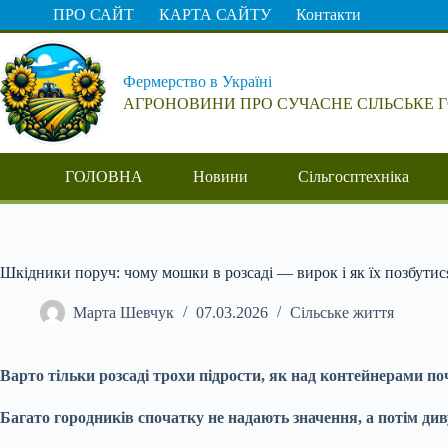
Перейти
ПРО САЙТ
КАРТА САЙТУ
Контакти
до
вмісту
Фермерство в Україні
АГРОНОВИНИ ПРО СУЧАСНЕ СІЛЬСЬКЕ 
ГОЛОВНА
Новини
Сільгосптехніка
Шкідники поруч: чому мошки в розсаді — вирок і як їх позбутися
Марта Шевчук
07.03.2026
Сільське життя
Варто тільки розсаді трохи підрости, як над контейнерами п
Багато городників спочатку не надають значення, а потім ди