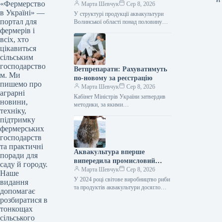
«Фермерство
продукції
Марта Шевчук
Сер 8, 2026
в Україні» —
У структурі продукції аквакультури
портал для
Волинської області понад половину
фермерів і
становлять лососеві види риб. У 2025
році їх виростили 226,9 т, що…
всіх, хто
цікавиться
сільським
господарство
Ветпрепарати: Рахуватимуть
м. Ми
по-новому за реєстрацію
пишемо про
Марта Шевчук
Сер 8, 2026
аграрні
Кабінет Міністрів України затвердив
новини,
методики, за якими
техніку,
розраховуватиметься плата за послуги,
підтримку
пов’язані з реєстрацією ветеринарних
фермерських
лікарських засобів. Відповідна
постанова ухвалена…
господарств
та практичні
Аквакультура вперше
поради для
випередила промисловий
саду й городу.
вилов риби
Марта Шевчук
Сер 8, 2026
Наше
У 2024 році світове виробництво риби
видання
та продуктів аквакультури досягло
допомагає
рекордних 235 мільйонів тонн. З них
розбиратися в
195 мільйонів тонн —…
тонкощах
сільського