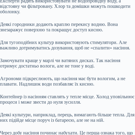
Експерти радять використовувати не водопровідну воду, а
відстояну чи фільтровану. Хлор та домішки можуть пошкодити
оболонку.
Деякі городники додають краплю перекису водню. Вона
знезаражує поверхню та покращує доступ кисню.
Для тугоподібних культур використовують стимулятори. Але
важливо дотримуватись дозування, щоб не «спалити» насіння.
Замочувати краще у марлі чи ватяних дисках. Так насіння
отримує достатньо вологи, але не тоне у воді.
Агрономи підкреслюють, що насіння має бути вологим, а не
плавати. Надлишок води позбавляє їх кисню.
Контейнер із насінням ставлять у тепле місце. Холод уповільнює
процеси і може звести до нуля зусилля.
Деякі культури, наприклад, перець, вимагають більше тепла. Для
них підійде місце поруч із батареєю, але не на ній.
Через добу насіння починає набухати. Це перша ознака того, що