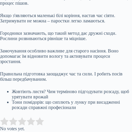
процес пішов.
Якщо з'являються маленькі білі коріння, настав час сіяти.
Затримувати не можна – паростки легко ламаються.
Городники зазначають, що такий метод дає дружні сходи.
Рослини розвиваються рівніше та міцніше.
Замочування особливо важливе для старого насіння. Воно
допомагає їм відновити вологу та активувати процеси
зростання.
Правильна підготовка заощаджує час та сили. І робить посів
більш передбачуваним.
Жовтіють листя? Чим терміново підгодувати розсаду, щоб
урятувати врожай
Тони помідорів: що сиплють у лунку при висадженні
розсади справжні професіонали
Submit Rating
Rate this item:
No votes yet.