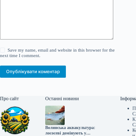
Save my name, email and website in this browser for the
next time I comment.
Опублікувати коментар
Про сайт
Останні новини
Інформ
П
С
К
С
Волинська аквакультура:
К
лососеві домінують у
и