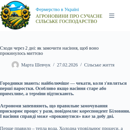
Перейти
до
Фермерство в Україні
вмісту
АГРОНОВИНИ ПРО СУЧАСНЕ
СІЛЬСЬКЕ ГОСПОДАРСТВО
Сходи через 2 дні: як замочити насіння, щоб воно
прокинулось миттєво
Марта Шевчук
27.02.2026
Сільське життя
Городники знають: найболючіше — чекати, коли з'являться
перші паростки. Особливо якщо насіння старе або
примхливе, а терміни підтискають.
Агрономи запевняють, що правильне замочування
прискорює процес у рази, повідомляє кореспондент Біловини.
І насіння справді може «прокинутися» вже за добу дві.
Перше правило – тепла вода. Холодна уповільнює процеси, а