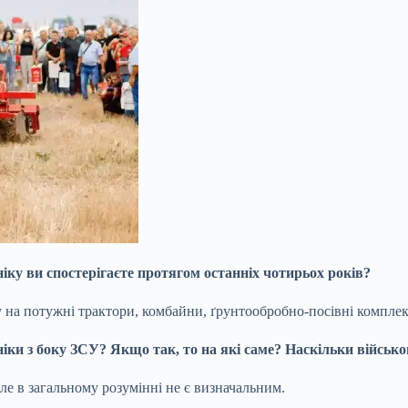
ніку ви спостерігаєте протягом останніх чотирьох років?
у на потужні трактори, комбайни, ґрунтообробно-посівні комплек
хніки з боку ЗСУ? Якщо так, то на які саме? Наскільки війсь
але в загальному розумінні не є визначальним.