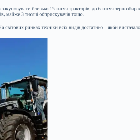
о закуповувати близько 15 тисяч тракторів, до 6 тисяч зернозбир
в, майже 3 тисячі обприскувачів тощо.
На світових ринках техніки всіх видів достатньо – якби вистачало