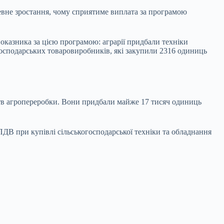
 певне зростання, чому сприятиме виплата за програмою
показника за цією програмою: аграрії придбали техніки
господарських товаровиробників, які закупили 2316 одиниць
ств агропереробки. Вони придбали майже 17 тисяч одиниць
ДВ при купівлі сільськогосподарської техніки та обладнання