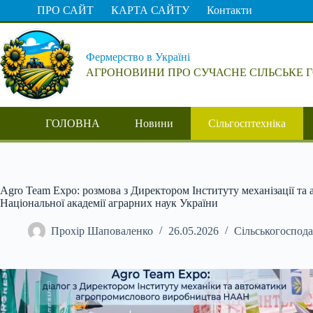
Перейти
ПРО САЙТ
КАРТА САЙТУ
Контакти
до
вмісту
Фермерство в Україні
АГРОНОВИНИ ПРО СУЧАСНЕ СІЛЬСЬКЕ 
ГОЛОВНА
Новини
Сільгосптехніка
Agro Team Expo: розмова з Директором Інституту механізації та
Національної академії аграрних наук України
Прохір Шаповаленко
26.05.2026
Сільськогоспода