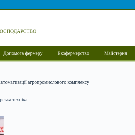
ГОСПОДАРСТВО
Допомога фермеру
Екофермерство
Майстерня
 автоматизації агропромислового комплексу
рська техніка