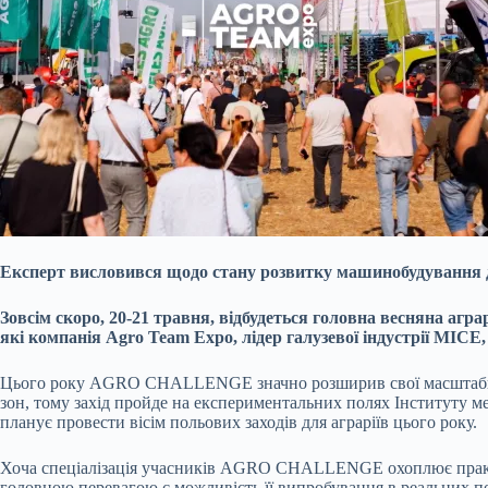
Експерт висловився щодо стану розвитку машинобудування д
Зовсім скоро, 20-21 травня, відбудеться головна весняна а
які компанія Agro Team Expo, лідер галузевої індустрії MICE,
Цього року AGRO CHALLENGE значно розширив свої масштаби, а 
зон, тому захід пройде на експериментальних полях Інституту 
планує провести вісім польових заходів для аграріїв цього року.
Хоча спеціалізація учасників AGRO CHALLENGE охоплює практич
головною перевагою є можливість її випробування в реальних п