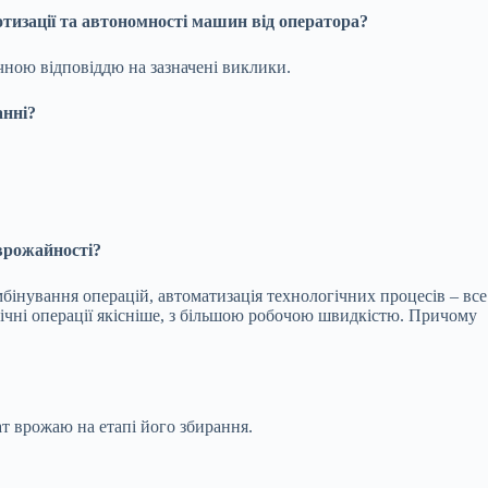
тизації та автономності машин від оператора?
ічною відповіддю на зазначені виклики.
анні?
врожайності?
мбінування операцій, автоматизація технологічних процесів – все
ічні операції якісніше, з більшою робочою швидкістю. Причому
т врожаю на етапі його збирання.