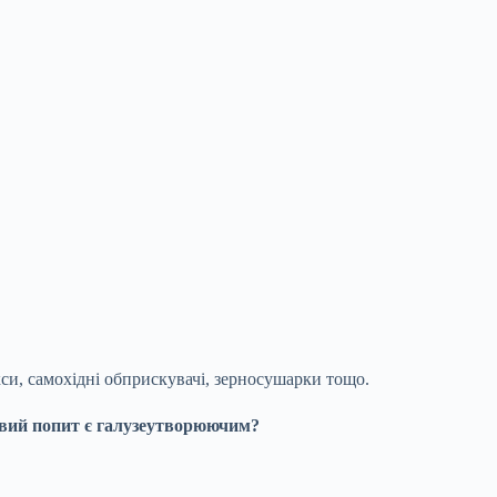
си, самохідні обприскувачі, зерносушарки тощо.
ковий попит є галузеутворюючим?