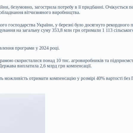
ійни, безумовно, загострила потребу в її придбанні. Очікується
а обладнання вітчизняного виробництва.
кого господарства України, у березні було досягнуто рекордного 
дування на загальну суму 353,8 млн грн отримали 1 113 сільсько
влення програми у 2024 році.
ограмою скористалися понад 10 тис. агровиробників та підприєм
Держава виплатила 2,6 млрд грн компенсації.
 можливість отримати компенсацію у розмірі 40% вартості без П