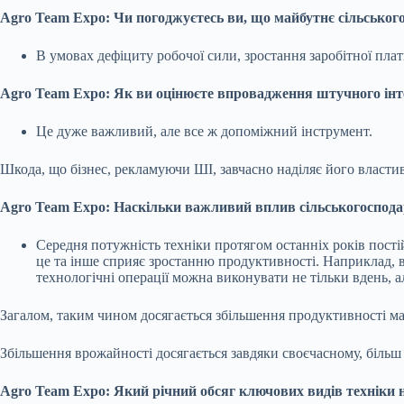
Agro Team Expo: Чи погоджуєтесь ви, що майбутнє сільськог
В умовах дефіциту робочої сили, зростання заробітної плат
Agro Team Expo: Як ви оцінюєте впровадження штучного інт
Це дуже важливий, але все ж допоміжний інструмент.
Шкода, що бізнес, рекламуючи ШІ, завчасно наділяє його властив
Agro Team Expo: Наскільки важливий вплив сільськогосподар
Середня потужність техніки протягом останніх років пості
це та інше сприяє зростанню продуктивності. Наприклад, 
технологічні операції можна виконувати не тільки вдень, ал
Загалом, таким чином досягається збільшення продуктивності ма
Збільшення врожайності досягається завдяки своєчасному, біль
Agro Team Expo: Який річний обсяг ключових видів техніки 