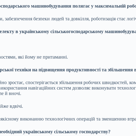
осподарського машинобудування полягає у максимальній робо
и, забезпечення безпеки людей та довкілля, роботизація стає лог
електу в українському сільськогосподарському машинобудув
остями, які йому не притаманні.
ської техніки на підвищення продуктивності та збільшення 
йно зростає, спостерігається збільшення робочих швидкостей, ко
використання навігаційних систем дозволяє виконувати технолог
е й вночі.
йже вдвічі.
ш якісному виконанню технологічних операцій та зменшенню втра
необхідний українському сільському господарству?