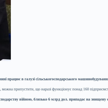
нині працює в галузі сільськогосподарського машинобудуванн
, можна припустити, що наразі функціонує понад 160 підприємс
сподарству війною, близько 6 млрд дол. припадає на знищену с