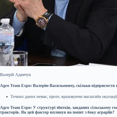
Валерій Адамчук
Agro Team Expo: Валерію Васильовичу, скільки підприємств 
Точних даних немає, проте, враховуючи масштаби окупації
Agro Team Expo: У структурі збитків, завданих сільському го
тракторів. Як цей фактор вплинув на попит з боку аграріїв?