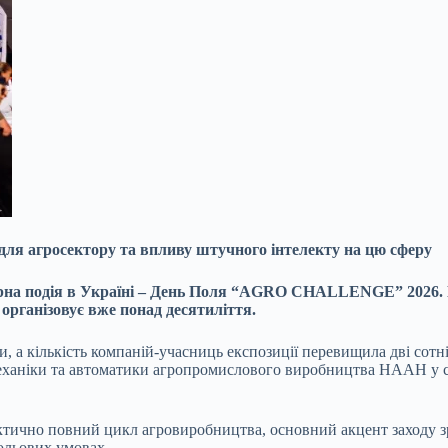
ля агросектору та впливу штучного інтелекту на цю сферу
грарна подія в Україні – День Поля “AGRO CHALLENGE” 20
26.
 організовує вже понад десятиліття.
кількість компаній-учасниць експозиції перевищила дві сотні.
механіки та автоматики агропромислового виробництва НААН у с
но повний цикл агровиробництва, основний акцент заходу зробл
ольових умовах.