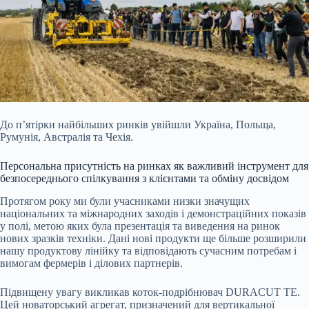
До п’ятірки найбільших ринків увійшли Україна, Польща,
Румунія, Австралія та Чехія.
Персональна присутність на ринках як важливий інструмент для
безпосереднього спілкування з клієнтами та обміну досвідом
Протягом року ми були учасниками низки значущих
національних та міжнародних заходів і демонстраційних показів
у полі, метою яких була презентація та виведення на ринок
нових зразків техніки. Дані нові продукти ще більше розширили
нашу продуктову лінійку та відповідають сучасним потребам і
вимогам фермерів і ділових партнерів.
Підвищену увагу викликав коток-подрібнювач DURACUT TE.
Цей новаторський агрегат, призначений для вертикальної