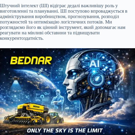
Штучний інтелект (ШІ) відіграє дедалі важливішу роль у
виготовленні та плануванні. ШІ поступово впроваджується в
адміністрування виробництвом, прогнозування, розподіл
потужностей та оптимізацію логістичних потоків. Ми
розглядаємо його як цінний інструмент, який допомагає нам
реагувати на мінливі обставини та підвищувати
конкурентоздатність.