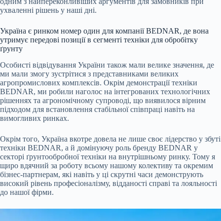
одним з найпереконливіших аргументів для замовників при
ухваленні рішень у наші дні.
Україна є ринком номер один для компанії BEDNAR, де вона
утримує передові позиції в сегменті техніки для обробітку
ґрунту
Особисті відвідування України також мали велике значення, де
ми мали змогу зустрітися з представниками великих
агропромислових комплексів. Окрім демонстрації техніки
BEDNAR, ми робили наголос на інтегрованих технологічних
рішеннях та агрономічному супроводі, що виявилося вірним
підходом для встановлення стабільної співпраці навіть на
вимогливих ринках.
Окрім того, Україна вкотре довела не лише своє лідерство у збуті
техніки BEDNAR, а й домінуючу роль бренду BEDNAR у
секторі ґрунтообробної техніки на внутрішньому ринку. Тому я
щиро вдячний за роботу всьому нашому колективу та окремим
бізнес-партнерам, які навіть у ці скрутні часи демонструють
високий рівень професіоналізму, відданості справі та лояльності
до нашої фірми.