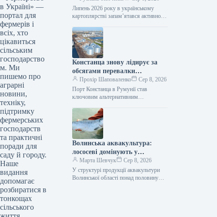
в Україні» —
Липень 2026 року в українському
портал для
картоплярстві запам’ятався активною
фермерів і
професійною освітою для виробників,
презентацією першого
всіх, хто
загальнонаціонального дослідження
цікавиться
споживання картоплі, сезонним
сільським
зниженням…
господарство
Констанца знову лідирує за
м. Ми
обсягами перевалки
пишемо про
українських вантажів
Прохір Шаповаленко
Сер 8, 2026
аграрні
Порт Констанца в Румунії став
новини,
ключовим альтернативним
техніку,
логістичним вузлом для українського
підтримку
агроекспорту. Розвиток цього
фермерських
маршруту, розширення логістичних
потужностей та підтримка…
господарств
та практичні
Волинська аквакультура:
поради для
лососеві домінують у
саду й городу.
продукції
Марта Шевчук
Сер 8, 2026
Наше
У структурі продукції аквакультури
видання
Волинської області понад половину
допомагає
становлять лососеві види риб. У 2025
розбиратися в
році їх виростили 226,9 т, що…
тонкощах
сільського
життя.