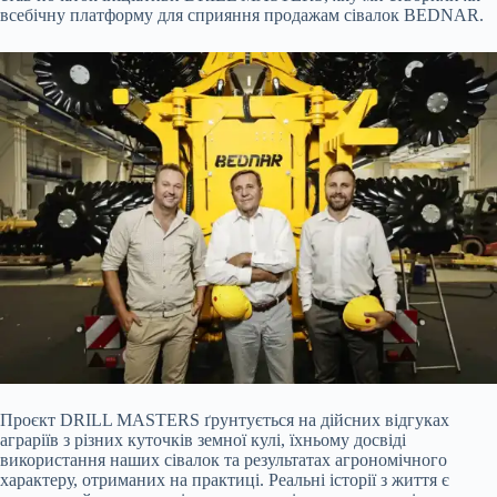
всебічну платформу для сприяння продажам сівалок BEDNAR.
Проєкт DRILL MASTERS ґрунтується на дійсних відгуках
аграріїв з різних куточків земної кулі, їхньому досвіді
використання наших сівалок та результатах агрономічного
характеру, отриманих на практиці. Реальні історії з життя є