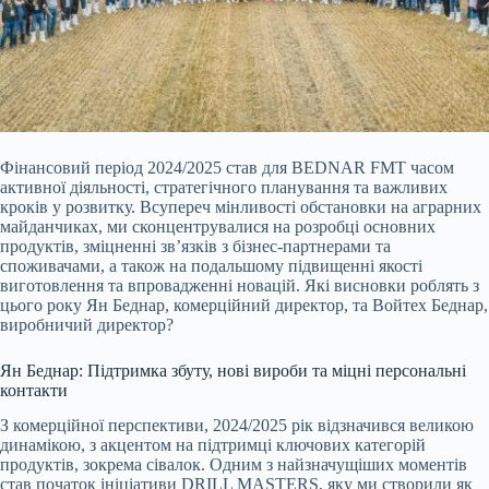
Фінансовий період 2024/20
25 став для BEDNAR FMT часом
активної діяльності, стратегічного планування та важливих
кроків у розвитку. Всупереч мінливості обстановки на аграрних
майданчиках, ми сконцентрувалися на розробці основних
продуктів, зміцненні зв’язків з бізнес-партнерами та
споживачами, а також на подальшому підвищенні якості
виготовлення та впровадженні новацій. Які висновки роблять з
цього року Ян Беднар, комерційний директор, та Войтех Беднар,
виробничий директор?
Ян Беднар: Підтримка збуту, нові вироби та міцні персональні
контакти
З комерційної перспективи, 2024/2025 рік відзначився великою
динамікою, з акцентом на підтримці ключових категорій
продуктів, зокрема сівалок. Одним з найзначущіших моментів
став початок ініціативи DRILL MASTERS, яку ми створили як