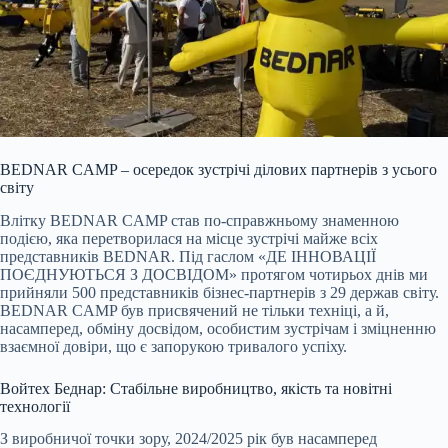
BEDNAR CAMP – осередок зустрічі ділових партнерів з усього
світу
Влітку BEDNAR CAMP став по-справжньому знаменною
подією, яка перетворилася на місце зустрічі майже всіх
представників BEDNAR. Під гаслом «ДЕ ІННОВАЦІЇ
ПОЄДНУЮТЬСЯ З ДОСВІДОМ» протягом чотирьох днів ми
прийняли 500 представників бізнес-партнерів з 29 держав світу.
BEDNAR CAMP був присвячений не тільки техніці, а й,
насамперед, обміну досвідом, особистим зустрічам і зміцненню
взаємної довіри, що є запорукою тривалого успіху.
Войтех Беднар: Стабільне виробництво, якість та новітні
технології
З виробничої точки зору, 2024/2025 рік був насамперед