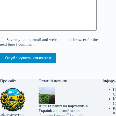
Save my name, email and website in this browser for the
next time I comment.
Опублікувати коментар
Про сайт
Останні новини
Інформ
П
С
К
С
Ціни та попит на картоплю в
К
Україні: липневий огляд
и
«Фермерство
Руслана Тимченко
Сер 8, 2026