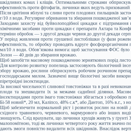
шкідливих комах і кліщів. Оптимальними строками обприскува
ефективність проти фітофагів, личинки яких ведуть прихований 
Після цвітіння яблуні та сливи проти плодових пильщиків застосов
г/10 л води. Регулярне обривання та збирання пошкодженої зав’
Заходами захисту від буйволоподібної цикадки є підтримання 
хімічними засобами проти цикадки є препарати Актара та Конфі
терміни обробок — з другої декади червня до другої декади серп
У період живлення проти грушевої листоблішки (у фази рожевог
ефективність, то обробку проводять вдруге фосфорорганічним 
мл/10 л води. Обов’язкова вимога: щоб застосування ФОС було
Золон — 40 днів до збирання врожаю.
Щоб запобігти масовому пошкодженню зерняткових порід листо
Для контролю розвитку попелиць застосовують біологічний інсект
збору врожаю, рослини обприскують робочим розчином препара
господарським милом. Зазначені вище біологічні засоби викори
піретроїдні інсектициди.
За високої чисельності сливової товстоніжки та в разі невикон
плоди та знешкодити їх за межами садибної ділянки. Масов
інсектицидами проти імаго товстоніжки збігається з обробкою 
Бі-58 новий*, 20 мл, Каліпсо, 48% с.к*, або Дантоп, 16% в.г., з н
Щоб забезпечити нормальний ріст і розвиток рослин на новій ді
східного травневого, червневого, мармурового або інших вид
знищують. Слід врахувати, що личинки хрущів живуть у ґрунті 3–4
малопомітною, тоді як личинки четвертого року життя значно п
дають змоги повністю видалити всіх шкідників. Внаслідок верт