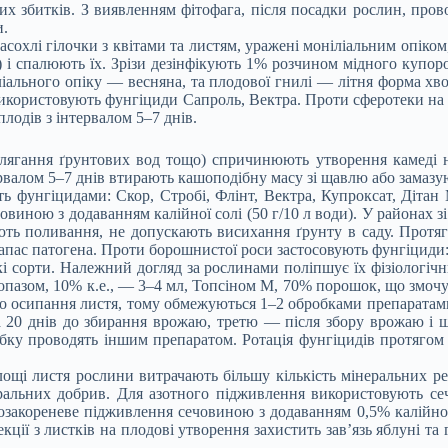
них збитків. З виявленням фітофага, після посадки рослин, про
и.
асохлі гілочки з квітами та листям, уражені моніліальним опіком
) і спалюють їх. Зрізи дезінфікують 1% розчином мідного купор
іліального опіку — весняна, та плодової гнилі — літня форма х
користовують фунгіциди Сапроль, Вектра. Проти сферотеки на аг
лодів з інтервалом 5–7 днів.
алягання ґрунтових вод тощо) спричинюють утворення камеді н
рвалом 5–7 днів втирають кашоподібну масу зі щавлю або замазую
ь фунгіцидами: Скор, Стробі, Флінт, Вектра, Купроксат, Дітан 
иною з додаванням калійної солі (50 г/10 л води). У районах з
ують поливання, не допускають висихання ґрунту в саду. Протя
ас патогена. Проти борошнистої роси застосовують фунгіциди: Т
йкі сорти. Належний догляд за рослинами поліпшує їх фізіологіч
опазом, 10% к.е., — 3–4 мл, Топсіном М, 70% порошок, що змочує
о осипання листя, тому обмежуються 1–2 обробками препаратами
за 20 днів до збирання врожаю, третю — після збору врожаю і щ
бку проводять іншим препаратом. Ротація фунгіцидів протягом в
площі листя рослини витрачають більшу кількість мінеральних р
льних добрив. Для азотного підживлення використовують сечо
закореневе підживлення сечовиною з додаванням 0,5% калійної 
кції з листків на плодові утворення захистить зав’язь яблуні та