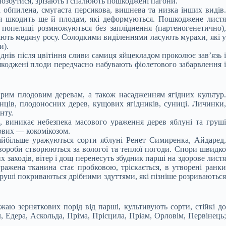
 позбутися, зрізають і спалюють пошкоджені пагони.
 обпилена, смугаста персикова, вишнева та низка інших видів.
ця шкодить ще й плодам, які деформуються. Пошкоджене листя
 попелиці розмножуються без запліднення (партеногенетично),
яють медяну росу. Солодкими виділеннями ласують мурахи, які у
и).
днів після цвітіння сливи самиця яйцекладом проколює зав’язь і
шкоджені плоди передчасно набувають фіолетового забарвлення і
арим плодовим деревам, а також насадженням ягідних культур.
ців, плодоносних дерев, кущових ягідників, суниці. Личинки,
нту.
, виникає небезпека масового ураження дерев яблуні та груші
ових — кокомікозом.
айбільше уражуються сорти яблуні Ренет Симиренка, Айдаред,
вороби створюються за вологої та теплої погоди. Спори швидко
 заходів, вітер і дощ перенесуть збудник парші на здорове листя
ажена тканина стає пробковою, тріскається, в утворені ранки
груші покриваються дрібними здуттями, які пізніше розриваються
аю зерняткових порід від парші, культивують сорти, стійкі до
л, Едера, Аскольда, Пріма, Прісцила, Пріам, Орловім, Первінець;