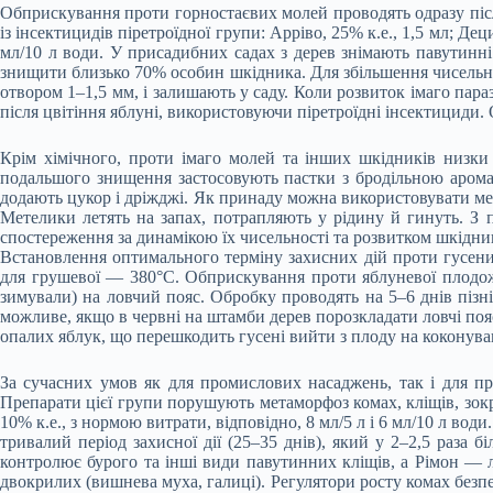
Обприскування проти горностаєвих молей проводять одразу після
із інсектицидів піретроїдної групи: Арріво, 25% к.е., 1,5 мл; Децис
мл/10 л води. У присадибних садах з дерев знімають павутинні
знищити близько 70% особин шкідника. Для збільшення чисельнос
отвором 1–1,5 мм, і залишають у саду. Коли розвиток імаго пара
після цвітіння яблуні, використовуючи піретроїдні інсектициди
Крім хімічного, проти імаго молей та інших шкідників низки
подальшого знищення застосовують пастки з бродільною арома
додають цукор і дріжджі. Як принаду можна використовувати мел
Метелики летять на запах, потрапляють у рідину й гинуть. З п
спостереження за динамікою їх чисельності та розвитком шкідни
Встановлення оптимального терміну захисних дій проти гусени
для грушевої — 380°С. Обприскування проти яблуневої плодоже
зимували) на ловчий пояс. Обробку проводять на 5–6 днів пізн
можливе, якщо в червні на штамби дерев порозкладати ловчі поя
опалих яблук, що перешкодить гусені вийти з плоду на коконува
За сучасних умов як для промислових насаджень, так і для п
Препарати цієї групи порушують метаморфоз комах, кліщів, зокр
10% к.е., з нормою витрати, відповідно, 8 мл/5 л і 6 мл/10 л в
тривалий період захисної дії (25–35 днів), який у 2–2,5 раза
контролює бурого та інші види павутинних кліщів, а Рімон — ли
двокрилих (вишнева муха, галиці). Регулятори росту комах безпеч