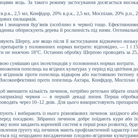
цями яєць. За такого режиму застосування досягається висока
р.к., 2,5 мл, Конфідор, 20% в.р.к., 2,5 мл, Моспілан, 20% р.п., 2
одових пильщиків.
м і знищення бур’янів (особливо в червні) тощо. Ефективними
садника обприскують дерева й рослинність під ними. Оптимальні
вують Шерпу, але якщо після її застосування відзначено низьку
препаратів у половинних нормах витрати: відповідно, — 1 і 15
бути не нижчою 18°С. Останню обробку Шерпою проводять за 25,
вою сумішшю цих інсектицидів у половинних нормах витрати.
ноження попелиць на ягідних культурах у період від цвітіння до
а ягідників проти попелиць відваром або настоянкою тютюну з
 Високоефективні проти попелиць Актара, Конфідор, Моспілан і
об зменшити кількість личинок, потрібно ретельно зібрати опалі
 наприкінці червня — в першій декаді липня. Перша обробка
роводять через 10–12 днів. Для цього використовують препарати
пують і вибирають із нього різновікових личинок західного або
перед посадкою. Зібраних личинок добре поїдають кури або їх
яку вони завдають кореневій системі в перші роки розвитку, буде
овлення ґрунту від личинок мають профілактичний характер і не
яються під нещодавно висадженими плодово-ягідними культурами