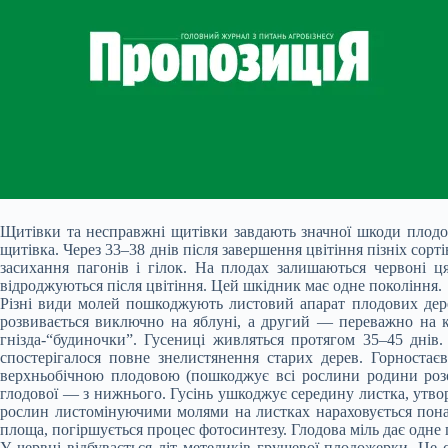
Щитівки та несправжні щитівки завдають значної шкоди плодов
щитівка. Через 33–38 днів після завершення цвітіння пізніх сорт
засихання пагонів і гілок. На плодах залишаються червоні ц
відроджуються після цвітіння. Цей шкідник має одне покоління.
Різні види молей пошкоджують листовий апарат плодових дер
розвивається виключно на яблуні, а другий — переважно на к
гнізда-“будиночки”. Гусениці живляться протягом 35–45 днів.
спостерігалося повне знелистянення старих дерев. Горностає
верхньобічною плодовою (пошкоджує всі рослини родини розоц
глодової — з нижнього. Гусінь ушкоджує середину листка, утво
рослин листомінуючими молями на листках нараховується понад
площа, погіршується процес фотосинтезу. Глодова міль дає одне 
У червні відбувається літ метеликів грушевої плодожерки. Це