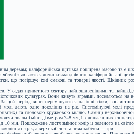
им деревам; каліфорнійська щитівка поширена масово та є шкі
ів яблуні з’являються личинки-мандрівниці каліфорнійської щитів
ятки, що погіршує їхні смакові та товарні якості. Шкідник р
ев. У садах приватного сектору найпоширенішими та найшкідл
істочкових культурах. Вони живуть зграями, поселяються на в
 За цей період вони переміщуються на інші гілки, знелистнюю
ві молі дають одне покоління на рік. Листомінуючі молі пре
вітих) та глодовою кружковою міллю. Самиці верхньобічної в
рюючи овальні міни діаметром 7–8 мм, і залишає в них концентр
 10 мін. Пошкоджене листя змінює колір із зеленого на світл
покоління на рік, а верхньобічна та нижньобічна — три.
 спеціалізований шкідник, який уражує лише грушу. При значні