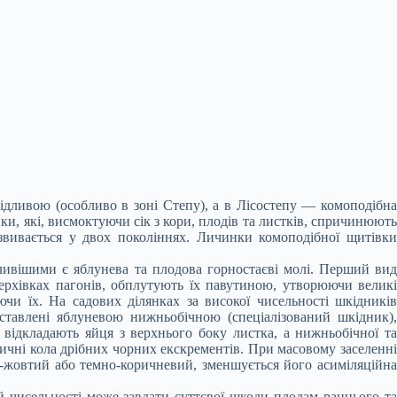
дливою (особливо в зоні Степу), а в Лісостепу — комоподібна
ки, які, висмоктуючи сік з кори, плодів та листків, спричинюють
озвивається у двох поколіннях. Личинки комоподібної щитівки
ивішими є яблунева та плодова горностаєві молі. Перший вид
ерхівках пагонів, обплутують їх павутиною, утворюючи великі
чи їх. На садових ділянках за високої чисельності шкідників
дставлені яблуневою нижньобічною (спеціалізований шкідник),
ідкладають яйця з верхнього боку листка, а нижньобічної та
ичні кола дрібних чорних екскрементів. При масовому заселенні
о-жовтий або темно-коричневий, зменшується його асиміляційна
й чисельності може завдати суттєвої шкоди плодам раннього та