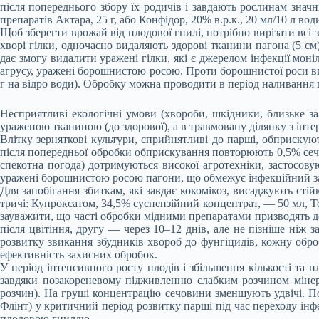
після попереднього збору їх родичів і завдають рослинам знач
препаратів Актара, 25 г, або Конфідор, 20% в.р.к., 20 мл/10 л вод
Щоб зберегти врожай від плодової гнилі, потрібно вирізати всі з
хворі гілки, одночасно видаляють здорові тканини пагона (5 см
дає змогу видалити уражені гілки, які є джерелом інфекції мон
агрусу, уражені борошнистою росою. Проти борошнистої роси ви
г на відро води). Обробку можна проводити в період наливання п
Несприятливі екологічні умови (хвороби, шкідники, близьке з
ураженою тканиною (до здорової), а в травмовану ділянку з інте
Влітку зерняткові культури, сприйнятливі до парші, обприскуют
після попередньої обробки обприскування повторюють 0,5% сечов
спекотна погода) дотримуються високої агротехніки, застосов
уражені борошнистою росою пагони, що обмежує інфекційний зап
Для запобігання збиткам, які завдає кокомікоз, висаджують сті
тричі: Купроксатом, 34,5% суспензійний концентрат, — 50 мл, Т
зауважити, що часті обробки мідними препаратами призводять д
після цвітіння, другу — через 10–12 днів, але не пізніше ніж 
розвитку звикання збудників хвороб до фунгіцидів, кожну обро
ефективність захисних обробок.
У період інтенсивного росту плодів і збільшення кількості та 
завдяки позакореневому підживленню слабким розчином мінера
розчин). На груші концентрацію сечовини зменшують удвічі. По
Флінт) у критичний період розвитку парші під час переходу інфе
плодовою гниллю.