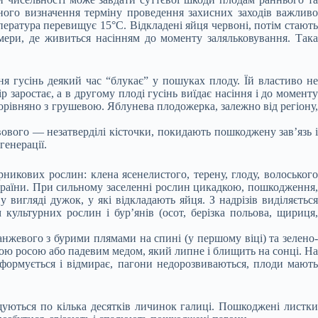
чного визначення терміну проведення захисних заходів важливо
мпература перевищує 15°С. Відкладені яйця червоні, потім стають
амери, де живиться насінням до моменту заляльковування. Така
 гусінь деякий час “блукає” у пошуках плоду. Їй властиво не
заростає, а в другому плоді гусінь виїдає насіння і до моменту
рівняно з грушевою. Яблунева плодожерка, залежно від регіону,
ового — незатверділі кісточки, покидають пошкоджену зав’язь і
генерації.
икових рослин: клена ясенелистого, терену, глоду, волоського
раїни. При сильному заселенні рослин цикадкою, пошкодження,
вигляді дужок, у які відкладають яйця. З надрізів виділяється
культурних рослин і бур’янів (осот, берізка польова, щириця,
нжевого з бурими плямами на спині (у першому віці) та зелено-
ою росою або падевим медом, який липне і блищить на сонці. На
еформується і відмирає, пагони недорозвиваються, плоди мають
іщуються по кілька десятків личинок галиці. Пошкоджені листки