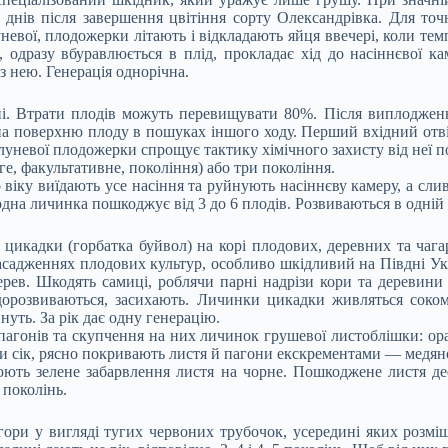
8 днів після завершення цвітіння сорту Олександрівка. Для то
луневої, плодожерки літають і відкладають яйця ввечері, коли те
, одразу вбуравлюється в плід, прокладає хід до насіннєвої к
 нею. Генерація однорічна.
і. Втрати плодів можуть перевищувати 80%. Після виплодження
на поверхню плоду в пошуках іншого ходу. Перший вхідний отвір 
невої плодожерки спрощує тактику хімічного захисту від неї по
ге, факультативне, покоління) або три покоління.
іку виїдають усе насіння та руйнують насіннєву камеру, а слив
одна личинка пошкоджує від 3 до 6 плодів. Розвиваються в одній 
кадки (горбатка буйвол) на корі плодових, деревних та чагарн
садженнях плодових культур, особливо шкідливий на Півдні Ук
ев. Шкодять самиці, роблячи парні надрізи кори та деревини у 
едорозвиваються, засихають. Личинки цикадки живляться соком 
нуть. За рік дає одну генерацію.
пагонів та скупчення на них личинок грушевої листоблішки: ора
чи сік, рясно покривають листя й пагони екскрементами — медян
нюють зелене забарвлення листя на чорне. Пошкоджене листя д
 поколінь.
огори у вигляді тугих червоних трубочок, усередині яких розм