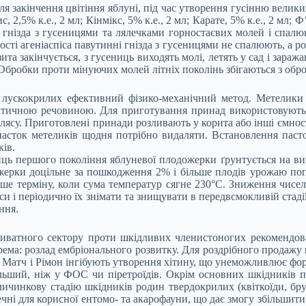
 закінчення цвітіння яблуні, під час утворення гусінню велики
, 2,5% к.е., 2 мл; Кінмікс, 5% к.е., 2 мл; Карате, 5% к.е., 2 мл; Ф
 гнізда з гусеницями та лялечками горностаєвих молей і спалюю
ті агеніаспіса павутинні гнізда з гусеницями не спалюють, а р
зита закінчується, з гусениць виходять молі, летять у сад і за
. Обробки проти мінуючих молей літніх поколінь збігаються з об
 лускокрилих ефективний фізико-механічний метод. Метелики л
тичною речовиною. Для приготування принад використовують с
ясу. Приготовлені принади розливають у корита або інші ємност
асток метеликів щодня потрібно видаляти. Встановлення пасток
ків.
ць першого покоління яблуневої плодожерки ґрунтується на ви
рки доцільне за пошкодження 2% і більше плодів урожаю попер
іше терміну, коли сума температур сягне 230°С. Зниження чисе
си і періодично їх знімати та знищувати в передвсмокливій ста
ння.
риватного сектору проти шкідливих
членистоногих рекомендован
ема: розлад ембріонального розвитку. Для роздрібного продажу 
оди. Матч і Рімон інгібують утворення хітину, що унеможливлює 
 більший, ніж у ФОС чи піретроїдів. Окрім основних шкідників 
чинкову стадію шкідників родин твердокрилих (квіткоїди, брунь
ні для корисної ентомо- та акарофауни, що дає змогу збільшити щ