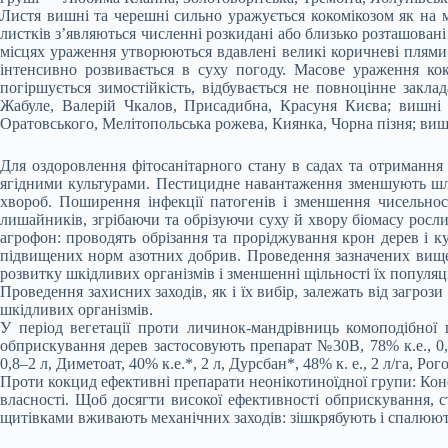
Листя вишні та черешні сильно уражується кокомікозом як на 
листків з’являються численні розкидані або близько розташова
місцях ураження утворюються вдавлені великі коричневі плями
інтенсивно розвивається в суху погоду. Масове ураження кок
погіршується зимостійкість, відбувається не повноцінне зак
Жабуле, Валерій Чкалов, Присадибна, Красуня Києва; вишні 
Оратовського, Мелітопольська рожева, Киянка, Чорна пізня; ви
Для оздоровлення фітосанітарного стану в садах та отримання
ягідними культурами. Пестицидне навантаження зменшують шля
хвороб. Поширення інфекції патогенів і зменшення чисельност
лишайників, згрібаючи та обрізуючи суху й хвору біомасу росл
агрофон: проводять обрізання та проріджування крон дерев і к
підвищених норм азотних добрив. Проведення зазначених вище з
розвитку шкідливих організмів і зменшенні щільності їх популяц
Проведення захисних заходів, як і їх вибір, залежать від загр
шкідливих організмів.
У період вегетації проти личинок-мандрівниць комоподібної 
обприскування дерев застосовують препарат №30В, 78% к.е., 0,
0,8–2 л, Диметоат, 40% к.е.*, 2 л, Дурсбан*, 48% к. е., 2 л/га, Р
Проти кокцид ефективні препарати неонікотиноїдної групи: Конфід
власності. Щоб досягти високої ефективності обприскування, с
щитівками вживають механічних заходів: зішкрябують і спалюють 