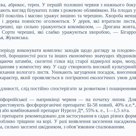
ва, абрикос, терен. У першій половині червня з нижнього боку
мають вигляд білуватих плям з рожевою облямівкою. На плодах у
8–10 поколінь і масово уражує вишню та черешню. Хвороба менш
і дерева повністю оголюються. У дерев, які втратили листя,
черешні, що сильно уражуються кокомікозом, — Дрогана жовта,
 Сорти черешні, які слабко уражуються хворобою, — Бігарро
я, Жуковська.
періоду виконувати комплекс заходів щодо догляду за плодово-
ей, борошнистої роси та інших економічно значущих збудників
ючи штамби, скелетні гілки від старої відмерлої кори, моху,
ладанням у компостну яму. У саду створюють високий культурний
сихання вологого листя. Уникають загущення посадок, внесення
арактер, який проявляється в погіршенні екологічних умов для
дливості, слід постійно спостерігати за розвитком і поширенням
аліфорнійської — наприкінці червня — на початку липня. Для
истовують фосфорорганічні препарати: Бі-58 новий, 40% к.е.*,
су) або комбінований препарат Нурелл Д*, 55% к. е., 1—1,5 л/га.
 Ці препарати рекомендовано для застосування в садах різних форм
собливо тріщини на корі. У разі виявлення заселення насаджень
ва, сильно заселені шкідником, з обов’язковим спалюванням.