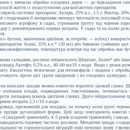
ння є завчасна обробка плодових дерев — до відкладання сами
спосіб життя і є недоступними для контактних препаратів.
ують системні препарати: Актара, 25% в.г., 1,5 г, Вектор, 20% в.
язі з подальшим її знищенням зменшує чисельність популяцій пл
високого агрофону в садах, утримання ґрунту під чорним паро
дор у рекомендованих нормах витрати. У садах та на полях роз
ня.
о бутона, закінчення цвітіння, за потреби — влітку) використо
препаратом Золон, 35% к.е.* (30 мл) або баковою сумішшю цих 
 високоефективним, температура повітря під час обробки має 
вими галицями, рослини обприскують Шерпою, Золон* або бако
ицид Актофіт, 0,2% к.е., 40–60 мл/10 л води. Якщо є ризик розм
ту. Екологічно безпечною для ентомофагів і людини є обробк
стовують проти цієї групи шкідників і на плодових культурах.
ання захисних заходів можна повністю втратити урожай сливи. Щ
е осипання плодів, пошкоджених товстоніжкою, починається
проти пильщика (кінець цвітіння сливи). Друге обприскування п
ормою витрати 2,5 г/10 л води.
лянці, призначеній для посадки, на початку осені ґрунт переко
ів хрущів дугоподібної форми. Цей захід повторюють навесні 
 (західний травневий), 4–5 років (східний травневий), і шкода, 
ошкоджують підземну частину рослини. Механічні заходи з оздор
икальної чи горизонтальної міграцій нові личинки знову з’явл