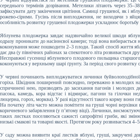
середнього термінів дозрівання. Метелики літають через 35–3
зафіксувати дату закінчення цвітіння. Самиці грушевої, як і яб
рожево-сірими. Гусінь після виплодження, не виходячи з яйця
особливість розвитку грушевої плодожерки ускладнює боротьбу з
Яблунева плодожерка завдає надзвичайно великої шкоди яблун
одразу проникати до насіннєвої камери; тоді вона вибирається 
коконування може пошкодити 2–3 плоди. Такий спосіб життя яблу
дає два (у північних районах за спекотного літа розвивається дру
Несправжні гусениці яблуневого плодового пильщика старшого в
коконуються у верхньому шарі ґрунту. За період свого розвитку 
У червні починають виплоджуватися личинки буйволоподібної ци
горіха. Шкідник поширений повсюдно, переважно в молодих на
спричинені нею, призводять до засихання пагонів і молодих дер
пасока, камедь, кора відстає і відмирає, пагони та гілочки н
люцерна, горох, морква). У разі відсутності такого корму вони ги
На початку літа часто можна помітити на груші чорні верхівки 
коричневого забарвлення (у п’ятому віці). Личинки, висмоктую
таких листках поселяються сажисті сапрофітні гриби, які змі
низькі смакові та товарні якості. Протягом року розвивається 4–5
У саду можна виявити краї листків яблуні, груші, закручені д