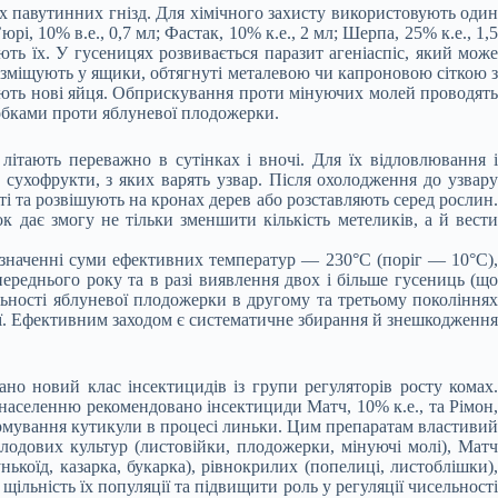
х павутинних гнізд. Для хімічного захисту використовують один
’юрі, 10% в.е., 0,7 мл; Фастак, 10% к.е., 2 мл; Шерпа, 25% к.е., 1,5
ть їх. У гусеницях розвивається паразит агеніаспіс, який може
озміщують у ящики, обтягнуті металевою чи капроновою сіткою з
ражають нові яйця. Обприскування проти мінуючих молей проводять
робками проти яблуневої плодожерки.
ітають переважно в сутінках і вночі. Для їх відловлювання і
ухофрукти, з яких варять узвар. Після охолодження до узвару
і та розвішують на кронах дерев або розставляють серед рослин.
 дає змогу не тільки зменшити кількість метеликів, а й вести
значенні суми ефективних температур — 230°С (поріг — 10°С),
еднього року та в разі виявлення двох і більше гусениць (що
льності яблуневої плодожерки в другому та третьому поколіннях
дії. Ефективним заходом є систематичне збирання й знешкодження
о новий клас інсектицидів із групи регуляторів росту комах
населенню рекомендовано інсектициди Матч, 10% к.е., та Рімон,
формування кутикули в процесі линьки. Цим препаратам властивий
плодових культур (листовійки, плодожерки, мінуючі молі), Матч
коїд, казарка, букарка), рівнокрилих (попелиці, листоблішки),
ільність їх популяції та підвищити роль у регуляції чисельності