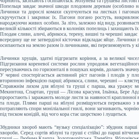
чорніють, засихають і осипаються. Яблунева та грушева листові г
Попельця завдає значної шкоди плодовим деревам (особливо на
Личинки та дорослі комахи скупчуються на листках і пагона
скручується і закриває їх. Пагони погано ростуть, викривлю
народжуючи живих особин. За літо, залежно від виду, розвиває
великій кількості збираються в колоніях попелиць і захищають ї
Плодам сливи, аличі, абрикоса, терену, вишні та черешні завдає
всередину ще не затверділої кісточки відкладає яйце. Личинки 
осипаються на землю разом із личинками, які перезимовують у кі
Личинки хрущів, здатні підгризати коріння, а за великої чис
Підгризання кореневої системи рослин упродовж вегетаційного
пересуваючись по горизонталі в пошуках кормів, долають значну
У червні спостерігається активний ріст пагонів і плодів у п
вторинною інфекцією парші; абрикоса, сливи, черешні — клястер
Справжнім лихом для яблуні та груші є парша, яка уражує мо
Мекинтош, Спартан, груші — Лісова красуня, Ільїнка, Бере Ар
проростають і заражають молоде листя за наявності краплинної в
та плоди. Плями парші на яблуні розміщуються переважно з в
потрапляють спори моніліальної гнилі, вони загнивають, чорнію
під тиском конідій, від чого кора стає шорсткою і лущиться.
Збудники хвороб мають “вузьку спеціалізацію”: збудник парші 
хвороби. Серед сортів яблуні та груші є стійкі до парші вітчиз
груші — Любима Клаппа, Золотоворітська, Трембіта, Яблунівськ