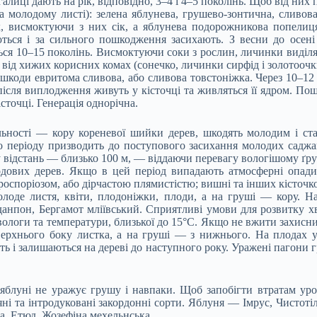
алиці дають на рік, відповідно, 3–4 і 4–5 поколінь. Щоб від них
 молодому листі): зелена яблунева, грушево-зонтична, сливова
х, висмоктуючи з них сік, а яблунева подорожникова попели
ються і за сильного пошкодження засихають. З весни до осені
ться 10–15 поколінь. Висмоктуючи соки з рослин, личинки виділ
х від хижих корисних комах (сонечко, личинки сирфід і золотоочк
 шкоди евритома сливова, або сливова товстоніжка. Через 10–12 
після виплодження живуть у кісточці та живляться її ядром. По
сточці. Генерація однорічна.
ельності — кору кореневої шийки дерев, шкодять молодим і ст
 періоду призводить до поступового засихання молодих саджан
 відстань — близько 100 м, — віддаючи перевагу вологішому ґру
лодових дерев. Якщо в цей період випадають атмосферні опади
оспоріозом, або дірчастою плямистістю; вишні та інших кісточк
лоде листя, квіти, плодоніжки, плоди, а на груші — кору. Н
данпон, Бергамот мліївський. Сприятливі умови для розвитку х
ологи та температури, близької до 15°C. Якщо не вжити захисних
ерхнього боку листка, а на груші — з нижнього. На плодах ур
ть і залишаються на дереві до наступного року. Уражені пагони 
яблуні не уражує грушу і навпаки. Щоб запобігти втратам урож
няні та інтродуковані закордонні сорти. Яблуня — Імрус, Чистоті
а, Етюд, Жозефіна мехельнська.