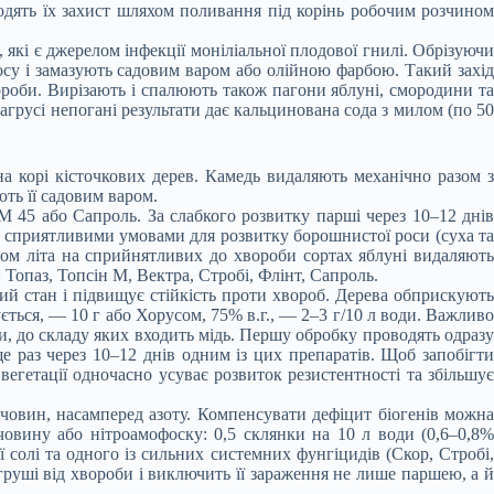
водять їх захист шляхом поливання під корінь робочим розчином
, які є джерелом інфекції моніліальної плодової гнилі. Обрізуючи
осу і замазують садовим варом або олійною фарбою. Такий захід
вороби. Вирізають і спалюють також пагони яблуні, смородини та
русі непогані результати дає кальцинована сода з милом (по 50
а корі кісточкових дерев. Камедь видаляють механічно разом з
ть її садовим варом.
М 45 або Сапроль. За слабкого розвитку парші через 10–12 днів
і сприятливими умовами для розвитку борошнистої роси (суха та
гом літа на сприйнятливих до хвороби сортах яблуні видаляють
опаз, Топсін М, Вектра, Стробі, Флінт, Сапроль.
ний стан і підвищує стійкість проти хвороб. Дерева обприскують
ться, — 10 г або Хорусом, 75% в.г., — 2–3 г/10 л води. Важливо
, до складу яких входить мідь. Першу обробку проводять одразу
е раз через 10–12 днів одним із цих препаратів. Щоб запобігти
егетації одночасно усуває розвиток резистентності та збільшує
ечовин, насамперед азоту. Компенсувати дефіцит біогенів можна
вину або нітроамофоску: 0,5 склянки на 10 л води (0,6–0,8%
солі та одного із сильних системних фунгіцидів (Скор, Стробі,
 груші від хвороби і виключить її зараження не лише паршею, а й