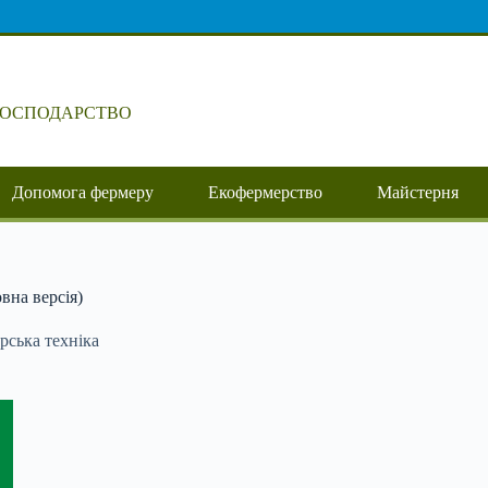
ГОСПОДАРСТВО
Допомога фермеру
Екофермерство
Майстерня
а версія)
рська техніка