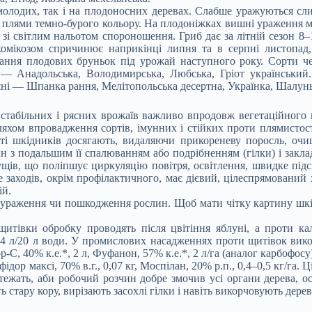
молодих, так і на плодоносних деревах. Слабше уражуються сли
ні плями темно-бурого кольору. На плодоніжках вишні ураження 
 зі світлим нальотом спороношення. Гриб дає за літній сезон 
омікозом спричинює наприкінці липня та в серпні листопад, 
ладання плодових бруньок під урожай наступного року. Сорти 
— Анадольська, Володимирська, Любська, Гріот український.
шні — Шпанка рання, Мелітопольська десертна, Українка, Шалунь
 стабільних і рясних врожаїв важливо впродовж вегетаційного 
хом впровадження сортів, імунних і стійких проти плямистост
і шкідників досягають, видаляючи прикореневу поросль, очища
ин з подальшим її спалюванням або подрібненням (гілки) і зак
ущів, що поліпшує циркуляцію повітря, освітлення, швидке під
аходів, окрім профілактичного, має дієвий, цілеспрямований х
ій.
ози ураження чи пошкодження рослин. Щоб мати чітку картину шкі
щитівки обробку проводять після цвітіння яблуні, а проти к
4 л/20 л води. У промислових насадженнях проти щитівок викор
огор-С, 40% к.е.*, 2 л, Фуфанон, 57% к.е.*, 2 л/га (аналог карбофо
ор максі, 70% в.г., 0,07 кг, Моспілан, 20% р.п., 0,4–0,5 кг/га.
тежать, аби робочий розчин добре змочив усі органи дерева, о
стару кору, вирізають засохлі гілки і навіть викорчовують дере