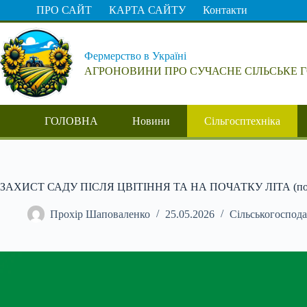
Перейти
ПРО САЙТ
КАРТА САЙТУ
Контакти
до
вмісту
Фермерство в Україні
АГРОНОВИНИ ПРО СУЧАСНЕ СІЛЬСЬКЕ 
ГОЛОВНА
Новини
Сільгосптехніка
ЗАХИСТ САДУ ПІСЛЯ ЦВІТІННЯ ТА НА ПОЧАТКУ ЛІТА (повн
Прохір Шаповаленко
25.05.2026
Сільськогоспода