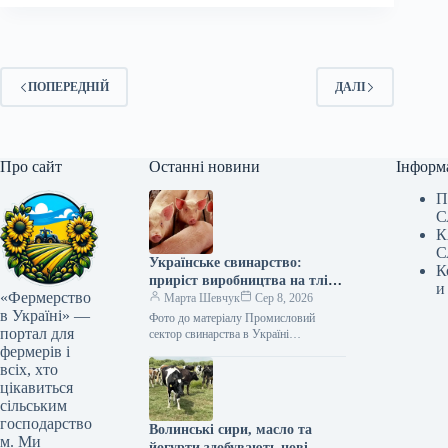
ПОПЕРЕДНІЙ
ДАЛІ
Про сайт
Останні новини
Інформ
П
С
К
С
Українське свинарство:
К
приріст виробництва на тлі
и
«Фермерство
зменшення поголів’я
Марта Шевчук
Сер 8, 2026
в Україні» —
Фото до матеріалу Промисловий
портал для
сектор свинарства в Україні
фермерів і
продовжує зростати навіть на тлі
загального скорочення поголів’я
всіх, хто
свиней у країні. За…
цікавиться
сільським
господарство
Волинські сири, масло та
м. Ми
йогурти здобувають нові