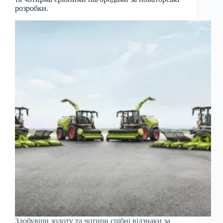
розробки.
Здобувши золоту та чотири срібні відзнаки за