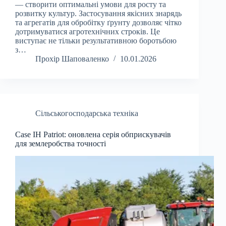
— створити оптимальні умови для росту та
розвитку культур. Застосування якісних знарядь
та агрегатів для обробітку ґрунту дозволяє чітко
дотримуватися агротехнічних строків. Це
виступає не тільки результативною боротьбою
з…
Прохір Шаповаленко
10.01.2026
Сільськогосподарська техніка
Case IH Patriot: оновлена серія обприскувачів
для землеробства точності