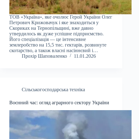
ТОВ «Україна», яке очолює Герой України Олег
Петрович Крижовачук і яке знаходиться у
Скориках на Тернопільщині, вже давно
утвердилось як дуже успішне підприємство.
Його спеціалізація — це інтенсивне
землеробство на 15,5 тис. гектарів, розвинуте
скотарство, а також власні насіннєвий і…
Прохір Шаповаленко
11.01.2026
Сільськогосподарська техніка
Воєнний час: огляд аграрного сектору України