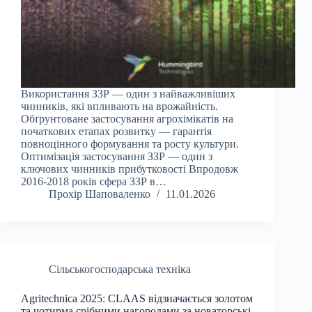
Використання ЗЗР — один з найважливіших
чинників, які впливають на врожайність.
Обґрунтоване застосування агрохімікатів на
початкових етапах розвитку — гарантія
повноцінного формування та росту культури.
Оптимізація застосування ЗЗР — один з
ключових чинників прибутковості Впродовж
2016-2018 років сфера ЗЗР в…
Прохір Шаповаленко
11.01.2026
Сільськогосподарська техніка
Agritechnica 2025: CLAAS відзначається золотом
та чотирма срібними нагородами за новаторські