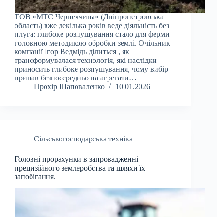
ТОВ «МТС Чернеччина» (Дніпропетровська
область) вже декілька років веде діяльність без
плуга: глибоке розпушування стало для ферми
головною методикою обробки землі. Очільник
компанії Ігор Ведмідь ділиться , як
трансформувалася технологія, які наслідки
приносить глибоке розпушування, чому вибір
припав безпосередньо на агрегати…
Прохір Шаповаленко
10.01.2026
Сільськогосподарська техніка
Головні прорахунки в запровадженні
прецизійного землеробства та шляхи їх
запобігання.