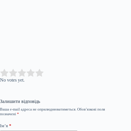
Submit Rating
Rate this
item:
No votes yet.
Залишити відповідь
Ваша e-mail адреса не оприлюднюватиметься.
Обов’язкові поля
позначені
*
Ім’я
*