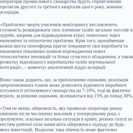
операторів промислового свинарства будуть сприятливими
протягом другого та третього кварталів цього року, зазначає
асоціація.
«Приблизно чверть учасників моніторингу висловлюють
готовність розширювати своє племінне та/або загальне поголів’я
худоби, зокрема для відшкодування втрат, понесених через
економічні та епізоотичні проблеми. Крім того, щонайменше
кожна шоста свиноферма прагне покращити свої виробничі та
економічні показники шляхом впровадження нових
технологічних інновацій та більш сучасного обладнання, а також
розвитку відповідного виробництва та/або вертикальної
інтеграції», – коментує аналітичний відділ асоціації.
Вони також додають, що, за приблизними оцінками, реалізація
запропонованих планів може дозволити відновити виробничі
потужності вітчизняного свинарства на 7-10%, тоді як фактичні
втрати, за різними оцінками, коливаються від 15% до понад 30%.
«Тим не менш, обережність, яку проявили оператори ринку
свинини після численних викликів у попередньому році, є
зрозумілою, оскільки загальна ситуація в країні, ризики галузі та
нестача робочої сили вимагають обережного підходу до будь-
яких інвестицій. Водночас така обачність може фактично