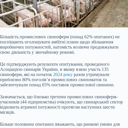
Більшість промислових свиноферм (понад 62% опитаних) не
поспішають оголошувати амбітні плани щодо збільшення
виробничих потужностей, натомість воліючи продовжувати
свою діяльність у звичайному режимі.
Це підтверджують результати опитування, проведеного
Асоціацією свинарів України, в якому взяли участь 135
свиноферм, які на початок
2024 року
разом утримували
приблизно 80% поголів’я промислових свиноматок та
забезпечували понад 65% поставок промислової свинини.
Зазначається, що близько третини промислових свиноферм-
учасників (44 підприємства) очікують, що свинарський сектор
відновить втрачені потужності протягом наступних шести
місяців.
Більше половини опитаних вважають, що ринкові умови для