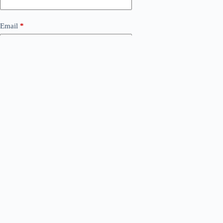
Email
*
Сайт
Додати коментар
*
Save my name, email and website in this browser for the
next time I comment.