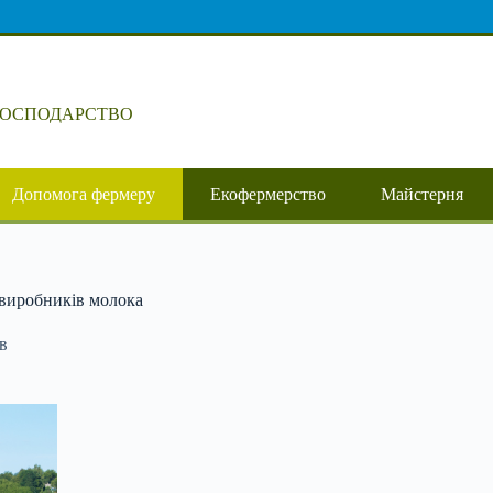
ГОСПОДАРСТВО
Допомога фермеру
Екофермерство
Майстерня
і виробників молока
в