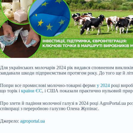
Для українських молочарів 2024 рік видався сповненим викликів.
завдавали шкоди підприємствам протягом року. До того ще й лі
Попри все промислові молочно-товарні ферми
у 2024
році вироб
що торік
і
країни ЄС
, і США показали практично нульовий прир
Про злети й падіння молочної галузі в 2024 році AgroPortal.ua 
співпраці з переробною галуззю Олена Жупінас.
Джерело:
agroportal.ua