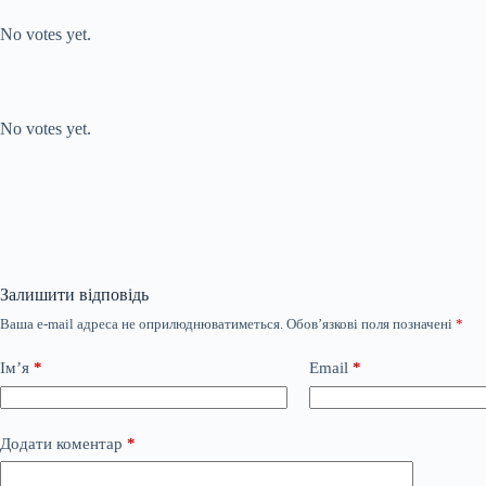
Submit Rating
Rate this item:
No votes yet.
Submit Rating
Rate this item:
No votes yet.
Залишити відповідь
Ваша e-mail адреса не оприлюднюватиметься.
Обов’язкові поля позначені
*
Ім’я
*
Email
*
Додати коментар
*