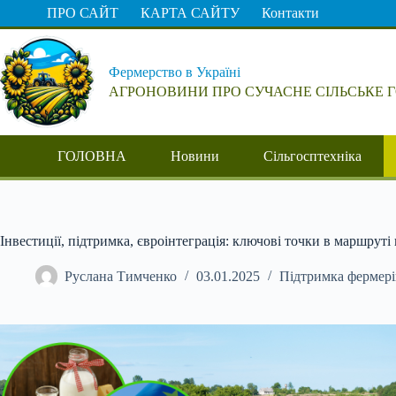
Перейти
ПРО САЙТ
КАРТА САЙТУ
Контакти
до
вмісту
Фермерство в Україні
АГРОНОВИНИ ПРО СУЧАСНЕ СІЛЬСЬКЕ 
ГОЛОВНА
Новини
Сільгосптехніка
Інвестиції, підтримка, євроінтеграція: ключові точки в маршрут
Руслана Тимченко
03.01.2025
Підтримка фермері