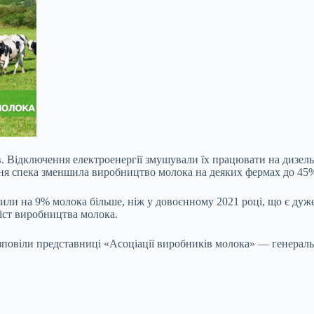
 Відключення електроенергії змушували їх працювати на дизельни
тня спека зменшила виробництво молока на деяких фермах до 45
или на 9% молока більше, ніж у довоєнному 2021 році, що є дуже
іст виробництва молока.
розповіли представниці «Асоціації виробників молока» — генерал