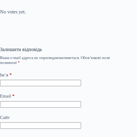
Submit Rating
Rate this item:
No votes yet.
Залишити відповідь
Ваша e-mail адреса не оприлюднюватиметься.
Обов’язкові поля
позначені
*
Ім’я
*
Email
*
Сайт