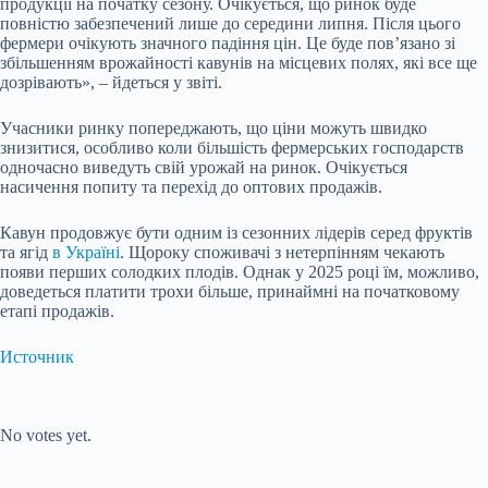
продукції на початку сезону. Очікується, що ринок буде
повністю забезпечений лише до середини липня. Після цього
фермери очікують значного падіння цін. Це буде пов’язано зі
збільшенням врожайності кавунів на місцевих полях, які все ще
дозрівають», – йдеться у звіті.
Учасники ринку попереджають, що ціни можуть швидко
знизитися, особливо коли більшість фермерських господарств
одночасно виведуть свій урожай на ринок. Очікується
насичення попиту та перехід до оптових продажів.
Кавун продовжує бути одним із сезонних лідерів серед фруктів
та ягід
в Україні
. Щороку споживачі з нетерпінням чекають
появи перших солодких плодів. Однак у 2025 році їм, можливо,
доведеться платити трохи більше, принаймні на початковому
етапі продажів.
Источник
Submit Rating
Rate this item:
No votes yet.