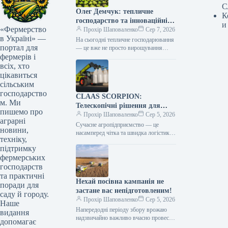
С
Олег Демчук: тепличне
К
господарство та інноваційні
и
«Фермерство
центри в Україні
Прохір Шаповаленко
Сер 7, 2026
в Україні» —
На сьогодні тепличне господарювання
портал для
— це вже не просто вирощування
фермерів і
продукції, а й застосування сучасних
технологій та цифрових інструментів,
всіх, хто
що…
цікавиться
сільським
господарство
CLAAS SCORPION:
м. Ми
Телескопічні рішення для
пишемо про
ефективного агрологістичного
Прохір Шаповаленко
Сер 5, 2026
аграрні
менеджменту
Сучасне агропідприємство — це
новини,
насамперед чітка та швидка логістика.
техніку,
Будь то заготівля кормів, перевалка
підтримку
тисяч тонн зерна, робота з
фермерських
біогазовими…
господарств
та практичні
Нехай посівна кампанія не
поради для
застане вас непідготовленим!
саду й городу.
Прохір Шаповаленко
Сер 5, 2026
Наше
Напередодні періоду збору врожаю
видання
надзвичайно важливо вчасно провести
допомагає
огляд комбайна та заздалегідь