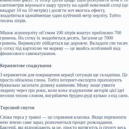
сантиметрів верхнього шару ґрунту на одній невеликій сотці (це
квадрат 10 на 10 метрів) і досягти хоч якогось ефекту,
знадобиться щонайменше один кубічний метр перліту. Тобто
тисяча літрів.
Мішок агроперліту об’ємом 100 літрів коштує приблизно 700
гривень. На сотку їх знадобиться десять. Загалом це 7000
гривень. Вермикуліт обійдеться ще дорожче. Вкладати сім тисяч
у сотку під картоплю чи моркву — це якийсь особливий вид
фінансового самокатування.
Керамзитове спадкування
З керамзитом для покращення аерації ситуація ще складніша. Це
просто обпалена глина. Тобто інтернет-експерти пропонують
буквально засипати ділянку камінням. Можу лише уявити
людину через три роки, коли вона згадуватиме авторів цієї ідеї
незлим тихим словом, вигрібаючи брудно-руді кульки з-під сапи.
Тирсовий смуток
Свіжа тирса у травні — це справжня класика. Якщо перекопати
нею землю саме зараз, розпочнеться процес розкладання.
Бактерії, які відповідають за це, просто витягнуть із ґрунту весь