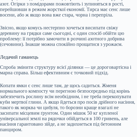
азот. Огірки з помідорами пожовтіють і зупиняться в рості,
перейшовши в режим жорсткої економії. Тирса має сенс лише
восени, або ж якщо вона вже стара, чорна і перепріла.
Звісно, якщо комусь нестерпно хочеться висипати свіжу
деревину на грядки саме сьогодні, є один спосіб обійти цю
проблему: її потрібно замочити в розчині азотного добрива
(сечовини). Інакше можна спокійно прощатися з урожаєм.
Ледачий гаманець
Спроба змінити структуру всієї ділянки — це дороговартісна і
марна справа. Більш ефективним є точковий підхід.
Копати ямки є сенс лише там, де щось садиться. Жменя
нормального компосту чи перегною безпосередньо під корінь
забезпечить рослину всім необхідним, і не треба перекопувати
куби мертвої глини. А якщо йдеться про посів дрібного насіння,
такого як морква чи цибуля, то борозни краще взагалі не
засипати місцевим ґрунтом. Один мішок 50 кг купленої
універсальної землі на рядочки обійдеться в 100 гривень, але
насіння гарантовано зійде, а не задихнеться під бетонним
панциром.