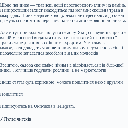
Щодо панцира — травневі дощі перетворюють глину на камінь.
Найпростіший захист знаходиться під ногами: скошена трава в
міжряддях. Вона зберігає вологу, земля не пересихає, а до осені
ця мульча непомітно перегниє на той самий омріяний чорнозем.
Але й тут природа має почуття гумору. Якщо на вулиці сиро, а у
вашій місцевості водяться слимаки, то товстий шар вологої
трави стане для них розкішним курортом. У такому разі
мульчувати доведеться лише тонким шаром підсушеного сіна і
паралельно запасатися засобами від цих молюсків.
Зрештою, садова економіка нічим не відрізняється від будь-якої
іншої. Логічніше годувати рослини, а не маркетологів.
Якщо стаття була корисною, можете поділитися нею з друзями
Поділитися
Підписуйтесь на UkrMedia в Telegram.
⚡ Пульс читачів