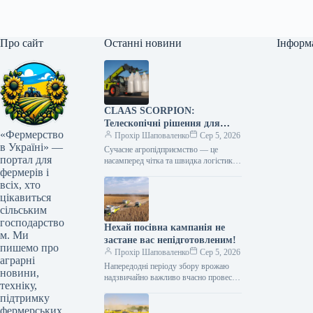
Про сайт
Останні новини
Інформ
CLAAS SCORPION:
Телескопічні рішення для
«Фермерство
ефективного агрологістичного
Прохір Шаповаленко
Сер 5, 2026
в Україні» —
менеджменту
Сучасне агропідприємство — це
портал для
насамперед чітка та швидка логістика.
фермерів і
Будь то заготівля кормів, перевалка
тисяч тонн зерна, робота з
всіх, хто
біогазовими…
цікавиться
сільським
господарство
Нехай посівна кампанія не
м. Ми
застане вас непідготовленим!
пишемо про
Прохір Шаповаленко
Сер 5, 2026
аграрні
Напередодні періоду збору врожаю
новини,
надзвичайно важливо вчасно провести
техніку,
огляд комбайна та заздалегідь
підтримку
виконати всі процедури планового
фермерських
технічного