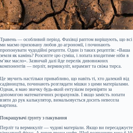
Травень — особливий період. Фахівці раптом вирішують, що всі
ми маємо приховану любов до агрономії, і починають
пропонувати чудодійні рецепти. Один із таких рецептів: «Ваша
земля як камінь? Розсипте цю суміш, і лопата входитиме ніби в
м’яке масло». Зазвичай далі йде перелік дивовижних
компонентів — перліт, вермикуліт, керамзит та свіжа тирса.
Це звучить настільки привабливо, що навіть ті, хто далекий від
садівництва, починають розглядати мішки з цими матеріалами.
Однак, я маю звичку будь-який
ентузіазм перевіряти за
допомогою математичних розрахунків. І якщо замість лопати
взяти до рук калькулятор, вимальовується досить невесела
картина.
Покращувачі ґрунту з пакування
Перліт та вермикуліт — чудові матеріали. Якщо ви пересаджуєте
кімнатний фікус. А тепер трохи цифр. Щоб розпушити хоча б 10