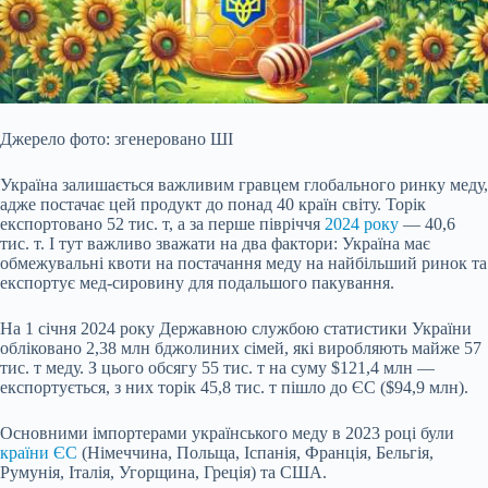
Джерело фото: згенеровано ШІ
Україна залишається важливим гравцем глобального ринку меду,
адже постачає цей продукт до понад 40 країн світу. Торік
експортовано 52 тис. т, а за перше півріччя
2024 року
— 40,6
тис. т. І тут важливо зважати на два фактори: Україна має
обмежувальні квоти на постачання меду на найбільший ринок та
експортує мед-сировину для подальшого пакування.
На 1 січня 2024 року Державною службою статистики України
обліковано 2,38 млн бджолиних сімей, які виробляють майже 57
тис.
т меду. З цього обсягу 55 тис. т на суму $121,4 млн —
експортується, з них торік 45,8 тис. т пішло до ЄС ($94,9 млн).
Основними імпортерами українського меду в 2023 році були
країни ЄС
(Німеччина, Польща, Іспанія, Франція, Бельгія,
Румунія, Італія, Угорщина, Греція) та США.