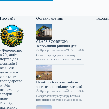
Про сайт
Останні новини
Інформ
CLAAS SCORPION:
Телескопічні рішення для
«Фермерство
ефективного агрологістичного
Прохір Шаповаленко
Сер 5, 2026
в Україні» —
менеджменту
Сучасне агропідприємство — це
портал для
насамперед чітка та швидка логістика.
фермерів і
Будь то заготівля кормів, перевалка
тисяч тонн зерна, робота з
всіх, хто
біогазовими…
цікавиться
сільським
господарство
Нехай посівна кампанія не
м. Ми
застане вас непідготовленим!
пишемо про
Прохір Шаповаленко
Сер 5, 2026
аграрні
Напередодні періоду збору врожаю
новини,
надзвичайно важливо вчасно провести
техніку,
огляд комбайна та заздалегідь
підтримку
виконати всі процедури планового