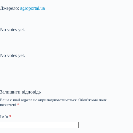
Джерело:
agroportal.ua
Submit Rating
Rate this item:
No votes yet.
Submit Rating
Rate this item:
No votes yet.
Залишити відповідь
Ваша e-mail адреса не оприлюднюватиметься.
Обов’язкові поля
позначені
*
Ім’я
*