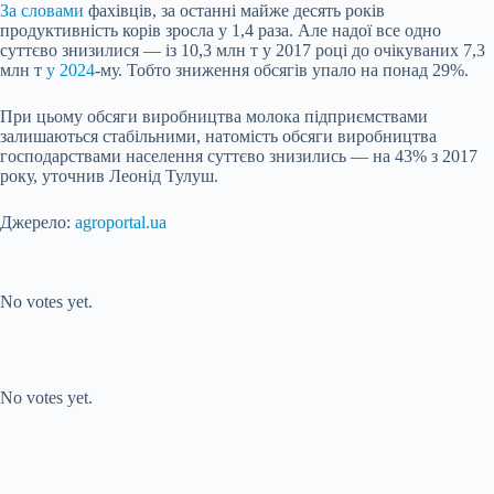
За словами
фахівців, за останні майже десять років
продуктивність корів зросла у 1,4 раза. Але надої все одно
суттєво знизилися — із 10,3 млн т у 2017 році до очікуваних 7,3
млн т
у 2024
-му. Тобто зниження обсягів упало на понад 29%.
При цьому обсяги виробництва молока підприємствами
залишаються стабільними, натомість обсяги виробництва
господарствами населення суттєво знизились — на 43% з 2017
року, уточнив Леонід Тулуш.
Джерело:
agroportal.ua
Submit Rating
Rate this item:
No votes yet.
Submit Rating
Rate this item:
No votes yet.