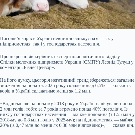
Поголів’я корів в Україні невпинно знижується — як у
підприємствах, так і у господарствах населення.
Про це розповів керівник експертно-аналітичного відділу
Спілки молочних підприємств України (СМПУ) Леонід Тулуш у
коментарі «БізнесЦензор».
На його думку, цьогоріч негативний тренд збережеться: загальне
зниження на початок 2025 року складе понад 6,5% — кількість
корів в Україні складатиме менш як 1,2 млн.
«Водночас ще на початку 2018 року в Україні налічували понад
2 млн голів, тобто за 7 років втрачено понад 40% поголів’я. Із
них: у господарствах населення — майже половина (з 1,55 млн у
2018-му до 0,8 млн голів у 2025-му); на підприємствах — майже
20% (із 0,47 млн до менш як 0,38 млн відповідно)», — сказав він.