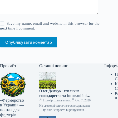
Save my name, email and website in this browser for the
next time I comment.
Опублікувати коментар
Про сайт
Останні новини
Інформ
П
С
К
С
Олег Демчук: тепличне
К
господарство та інноваційні
и
«Фермерство
центри в Україні
Прохір Шаповаленко
Сер 7, 2026
в Україні» —
На сьогодні тепличне господарювання
портал для
— це вже не просто вирощування
фермерів і
продукції, а й застосування сучасних