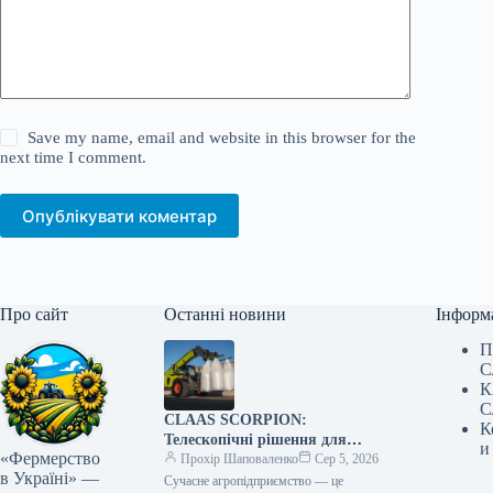
Save my name, email and website in this browser for the
next time I comment.
Опублікувати коментар
Про сайт
Останні новини
Інформ
П
С
К
С
CLAAS SCORPION:
К
Телескопічні рішення для
и
«Фермерство
ефективного агрологістичного
Прохір Шаповаленко
Сер 5, 2026
в Україні» —
менеджменту
Сучасне агропідприємство — це