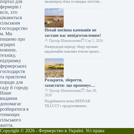
портал для
насамперед чітка та швидка логістика.
фермерів і
Будь то заготівля кормів, перевалка
тисяч тонн зерна, робота з
всіх, хто
біогазовими…
цікавиться
сільським
господарство
Нехай посівна кампанія не
м. Ми
застане вас непідготовленим!
пишемо про
Прохір Шаповаленко
Сер 5, 2026
аграрні
Напередодні періоду збору врожаю
новини,
надзвичайно важливо вчасно провести
техніку,
огляд комбайна та заздалегідь
підтримку
виконати всі процедури планового
фермерських
технічного
обслуговування.Оптимальним
господарств
вибором є…
та практичні
Розкрити, зберегти,
поради для
захистити: що пропонує
саду й городу.
обробка рослинних залишків
Прохір Шаповаленко
Лип 30,
Наше
2026
котками BEDNAR TILLCUT
видання
Подрібнюючі котки BEDNAR
допомагає
TILLCUT є продуктивними
розбиратися в
машинами, призначеними для
тонкощах
механічної обробки рослинних
сільського
залишків, покривних культур та
життя.
падалиці. Їхня суть полягає…
Copyright © 2026 - Фермерство в Україні. Усі права