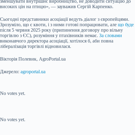
зменшувати внутрішнє виробництво, не доводити ситуацію до
високих цін на птицю», — зауважив Сергій Карпенко.
Сьогодні представники асоціації ведуть діалог з європейцями.
Зрозуміло, що є квоти, і з ними готові попрацювати, але
що буде
після 5 червня 2025 року (припинення договору про вільну
торгівлю з ЄС), розуміння у птахівників немає.
За словами
виконавчого директора асоціації, хотілося б, аби повна
лібералізація торгівлі відновилася.
Вікторія Полевик, AgroPortal.ua
Джерело:
agroportal.ua
Submit Rating
Rate this item:
No votes yet.
Submit Rating
Rate this item:
No votes yet.