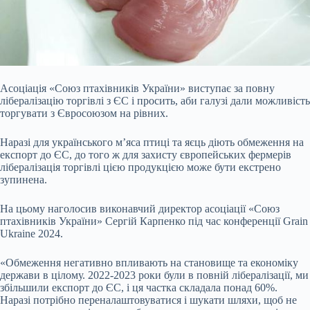
Асоціація «Союз птахівників України» виступає за повну
лібералізацію торгівлі з ЄС і просить, аби галузі дали можливість
торгувати з Євросоюзом на рівних.
Наразі для українського м’яса птиці та яєць діють обмеження на
експорт до ЄС, до того ж для захисту європейських фермерів
лібералізація торгівлі цією продукцією може бути екстрено
зупинена.
На цьому наголосив виконавчий директор асоціації «Союз
птахівників України» Сергій Карпенко під час конференції Grain
Ukraine 2024.
«Обмеження негативно
впливають на становище та економіку
держави в цілому. 2022-2023 роки були в повній лібералізації, ми
збільшили експорт до ЄС, і ця частка складала понад 60%.
Наразі потрібно переналаштовуватися і шукати шляхи, щоб не