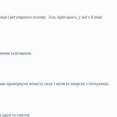
ця і регулярного поливу. Але, крім цього, у неї є й інші
овним талісманом.
оже привернути нечисту силу і витягує енергію з оточуючих.
цвілі та гниття;