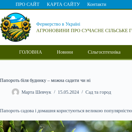
Перейти
ПРО САЙТ
КАРТА САЙТУ
Контакти
до
вмісту
Фермерство в Україні
АГРОНОВИНИ ПРО СУЧАСНЕ СІЛЬСЬКЕ 
ГОЛОВНА
Новини
Сільгосптехніка
Папороть біля будинку – можна садити чи ні
Марта Шевчук
15.05.2024
Сад та город
Папороть садова і домашня користуються великою популярністю, а