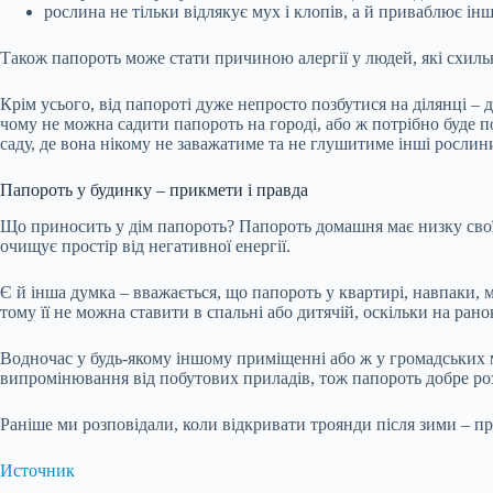
рослина не тільки відлякує мух і клопів, а й приваблює і
Також папороть може стати причиною алергії у людей, які схильн
Крім усього, від папороті дуже непросто позбутися на ділянці – 
чому не можна садити папороть на городі, або ж потрібно буде 
саду, де вона нікому не заважатиме та не глушитиме інші рослин
Папороть у будинку – прикмети і правда
Що приносить у дім папороть? Папороть домашня має низку своїх 
очищує простір від негативної енергії.
Є й інша думка – вважається, що папороть у квартирі, навпаки,
тому її не можна ставити в спальні або дитячій, оскільки на ра
Водночас у будь-якому іншому приміщенні або ж у громадських 
випромінювання від побутових приладів, тож папороть добре ро
Раніше ми розповідали, коли відкривати троянди після зими – пр
Источник