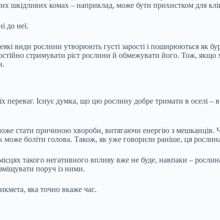
нших шкідливих комах – наприклад, може бути прихистком для клі
і до неї.
деякі види рослини утворюють густі зарості і поширюються як бур
постійно стримувати ріст рослини й обмежувати його. Тож, якщо
и.
переваг. Існує думка, що цю рослину добре тримати в оселі – во
 може стати причиною хвороби, витягаючи енергію з мешканців. Ч
нок може боліти голова. Також, як уже говорили раніше, ця росли
місцях такого негативного впливу вже не буде, навпаки – росли
зміщувати поруч із ними.
икмета, яка точно вкаже час.