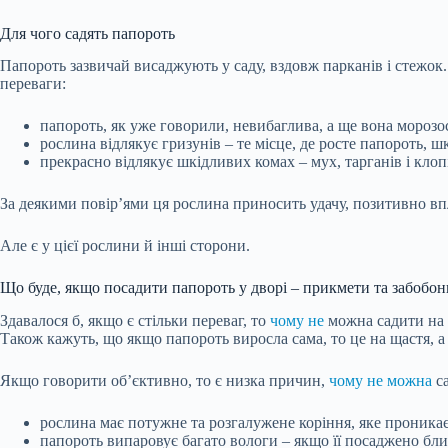
Для чого садять папороть
Папороть зазвичай висаджують у саду, вздовж парканів і стежок. 
переваги:
папороть, як уже говорили, невибаглива, а ще вона морозос
рослина відлякує гризунів – те місце, де росте папороть,
прекрасно відлякує шкідливих комах – мух, тарганів і клоп
За деякими повір’ями ця рослина приносить удачу, позитивно вп
Але є у цієї рослини й інші сторони.
Що буде, якщо посадити папороть у дворі – прикмети та забобо
Здавалося б, якщо є стільки переваг, то
чому не
можна садити на п
Також кажуть, що якщо папороть виросла сама, то це на щастя, а о
Якщо говорити об’єктивно, то є низка причин,
чому не можна
са
рослина має потужне та розгалужене коріння, яке проника
папороть випаровує багато вологи – якщо її посаджено близ