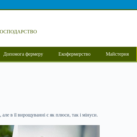
ГОСПОДАРСТВО
Допомога фермеру
Екофермерство
Майстерня
ле в її вирощуванні є як плюси, так і мінуси.