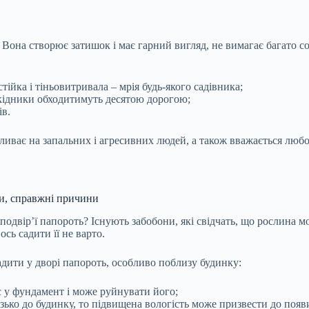
Вона створює затишок і має гарний вигляд, не вимагає багато сон
тійка і тіньовитривала – мрія будь-якого садівника;
 шкідники обходитимуть десятою дорогою;
ів.
ливає на запальних і агресивних людей, а також вважається люб
ни, справжні причини
одвір’ї папороть? Існують забобони, які свідчать, що рослина м
сь садити її не варто.
дити у дворі папороть, особливо поблизу будинку:
є у фундамент і може руйнувати його;
ько до будинку, то підвищена вологість може призвести до появи 