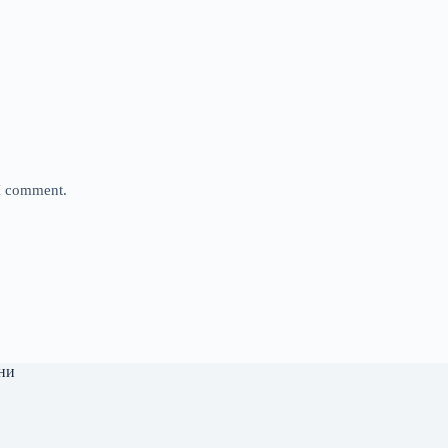
 I comment.
ни