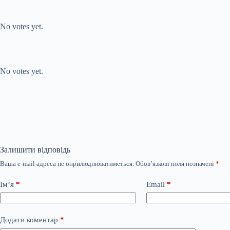
Submit Rating
Rate this item:
No votes yet.
Submit Rating
Rate this item:
No votes yet.
Залишити відповідь
Ваша e-mail адреса не оприлюднюватиметься.
Обов’язкові поля позначені
*
Ім’я
*
Email
*
Додати коментар
*