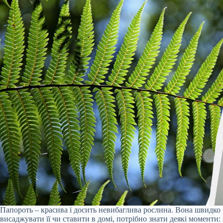
Папороть – красива і досить невибаглива рослина. Вона швидко ро
висаджувати її чи ставити в домі, потрібно знати деякі моменти: