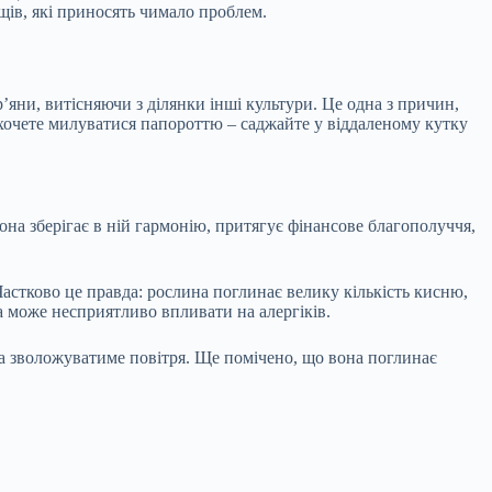
щів, які приносять чимало проблем.
’яни, витісняючи з ділянки інші культури. Це одна з причин,
 хочете милуватися папороттю – саджайте у віддаленому кутку
на зберігає в ній гармонію, притягує фінансове благополуччя,
астково це правда: рослина поглинає велику кількість кисню,
на може несприятливо впливати на алергіків.
на зволожуватиме повітря. Ще помічено, що вона поглинає