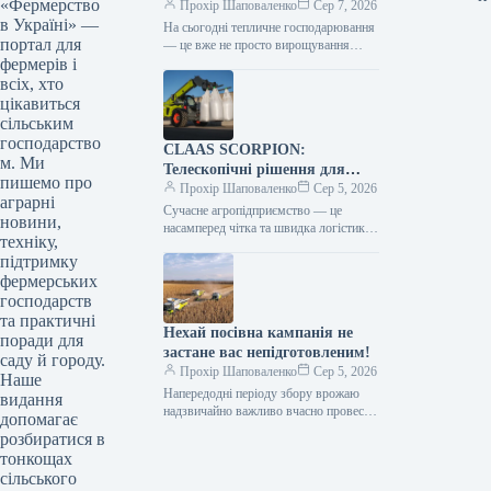
«Фермерство
центри в Україні
Прохір Шаповаленко
Сер 7, 2026
в Україні» —
На сьогодні тепличне господарювання
портал для
— це вже не просто вирощування
фермерів і
продукції, а й застосування сучасних
технологій та цифрових інструментів,
всіх, хто
що…
цікавиться
сільським
господарство
CLAAS SCORPION:
м. Ми
Телескопічні рішення для
пишемо про
ефективного агрологістичного
Прохір Шаповаленко
Сер 5, 2026
аграрні
менеджменту
Сучасне агропідприємство — це
новини,
насамперед чітка та швидка логістика.
техніку,
Будь то заготівля кормів, перевалка
підтримку
тисяч тонн зерна, робота з
фермерських
біогазовими…
господарств
та практичні
Нехай посівна кампанія не
поради для
застане вас непідготовленим!
саду й городу.
Прохір Шаповаленко
Сер 5, 2026
Наше
Напередодні періоду збору врожаю
видання
надзвичайно важливо вчасно провести
допомагає
огляд комбайна та заздалегідь
розбиратися в
виконати всі процедури планового
тонкощах
технічного
сільського
обслуговування.Оптимальним