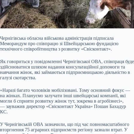
Чернігівська обласна військова адміністрація підписала
Меморандум про співпрацю зі Швейцарською фундацією
технічного співробітництва з розвитку «Свісконтакт».
Як говориться у повідомленні Чернігівської ОВА, співпраця буде
здійснюватися шляхом надання консультаційної допомоги та
навчання жінок, які займаються підприємницькою діяльністю в
галузі скотарства.
«Наразі багато чоловіків мобілізовані. Тому основний фокус —
на жінках. Плануємо залучати інші швейцарські компанії, які
могли б сприяти
розвитку жінок тут, зокрема в агробізнесі»,
— зауважив директор «Свісконтакт Україна» Пошан Бахадур
КС.
У Чернігівській ОВА зазначили, що під час повномасштабного
вторгнення 75 аграрних підприємств регіону зазнали втрат. У