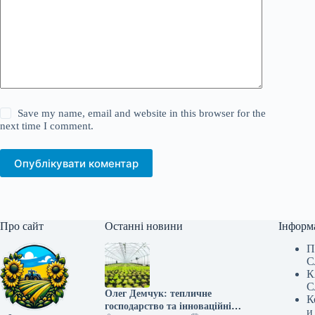
Save my name, email and website in this browser for the
next time I comment.
Опублікувати коментар
Про сайт
Останні новини
Інформ
П
С
К
С
Олег Демчук: тепличне
К
господарство та інноваційні
и