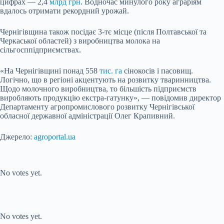
цифрах — 2,4
млрд грн
. Водночас минулого року аграріям
вдалось отримати рекордний урожай.
Чернігівщина також посідає 3-тє місце (після Полтавської та
Черкаської областей) з виробництва молока на
сільгосппідприємствах.
«На Чернігівщині понад 558
тис. га
сінокосів і пасовищ.
Логічно, що в регіоні акцентують на розвитку тваринництва.
Щодо молочного виробництва, то більшість підприємств
виробляють продукцію екстра-гатунку», — повідомив директор
Департаменту агропромислового розвитку Чернігівської
обласної державної адміністрації Олег Крапивний.
Джерело:
agroportal.ua
Submit Rating
Rate this item:
No votes yet.
Submit Rating
Rate this item:
No votes yet.