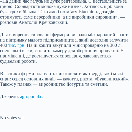
«На даний час галузь не дуже рентабельна. Є нестабільність за
ціною. Собівартість молока дуже низька. Хотілось, щоб вона
була трохи більша. Так само і по м’ясу. Більшість доходів
отримують саме переробники, а не виробники сировини», —
розповів Анатолій Кречковський.
Для створення сироварні фермери виграли міжнародний грант
на підтримку малого підприємництва, який дозволив залучити
400
тис. грн
. На ці кошти закупили мінісироварню на 300 л,
спеціальні візки, столи та камеру для зберігання продукції. У
приміщенні, де розташується сироварня, завершуються
будівельні роботи.
Власники ферми планують виготовляти як тверді, так і м’які
сири: серед основних видів — качотта, рікота, «Буковинський».
Також у планах — виробництво йогуртів та сметани.
Джерело:
agroportal.ua
Submit Rating
Rate this item:
No votes yet.