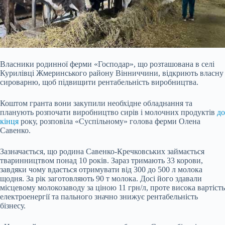
Власники родинної ферми «Господар», що розташована в селі
Курилівці Жмеринського району Вінниччини, відкриють власну
сироварню, щоб підвищити рентабельність виробництва.
Коштом гранта вони закупили необхідне обладнання та
планують розпочати виробництво сирів і молочних продуктів
до
кінця
року, розповіла «Суспільному» голова ферми Олена
Савенко.
Зазначається, що родина Савенко-Кречковських займається
тваринництвом понад 10 років. Зараз тримають 33 корови,
завдяки чому вдається отримувати від
300 до 500 л молока
щодня. За рік заготовляють 90 т молока. Досі його здавали
місцевому молокозаводу за ціною 11 грн/л, проте висока вартість
електроенергії та пального значно знижує рентабельність
бізнесу.