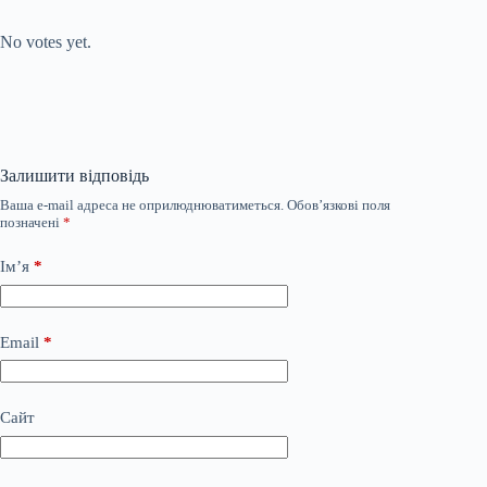
Submit Rating
Rate this item:
No votes yet.
Залишити відповідь
Ваша e-mail адреса не оприлюднюватиметься.
Обов’язкові поля
позначені
*
Ім’я
*
Email
*
Сайт