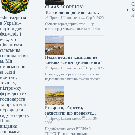
С
CLAAS SCORPION:
К
Телескопічні рішення для
и
«Фермерство
ефективного агрологістичного
Прохір Шаповаленко
Сер 5, 2026
в Україні» —
менеджменту
Сучасне агропідприємство — це
портал для
насамперед чітка та швидка логістика.
фермерів і
Будь то заготівля кормів, перевалка
тисяч тонн зерна, робота з
всіх, хто
біогазовими…
цікавиться
сільським
господарство
Нехай посівна кампанія не
м. Ми
застане вас непідготовленим!
пишемо про
Прохір Шаповаленко
Сер 5, 2026
аграрні
Напередодні періоду збору врожаю
новини,
надзвичайно важливо вчасно провести
техніку,
огляд комбайна та заздалегідь
підтримку
виконати всі процедури планового
фермерських
технічного
обслуговування.Оптимальним
господарств
вибором є…
та практичні
Розкрити, зберегти,
поради для
захистити: що пропонує
саду й городу.
обробка рослинних залишків
Прохір Шаповаленко
Лип 30,
Наше
2026
котками BEDNAR TILLCUT
видання
Подрібнюючі котки BEDNAR
допомагає
TILLCUT є продуктивними