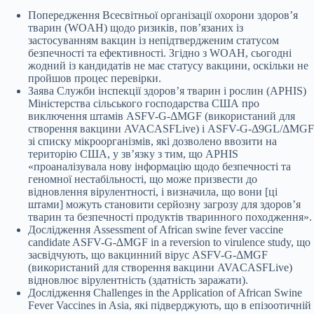
Попередження Всесвітньої організації охорони здоров’я
тварин (WOAH) щодо ризиків, пов’язаних із
застосуванням вакцин із непідтвердженим статусом
безпечності та ефективності. Згідно з WOAH, сьогодні
жодний із кандидатів не має статусу вакцини, оскільки не
пройшов процес перевірки.
Заява Служби інспекції здоров’я тварин і рослин (APHIS)
Міністерства сільського господарства США про
виключення штамів ASFV-G-ΔMGF (використаний для
створення вакцини AVACASFLive) і ASFV-G-Δ9GL/ΔMGF
зі списку мікроорганізмів, які дозволено ввозити на
територію США, у зв’язку з тим, що APHIS
«проаналізувала нову інформацію щодо безпечності та
геномної нестабільності, що може призвести до
відновлення вірулентності, і визначила, що вони [ці
штами] можуть становити серйозну загрозу для здоров’я
тварин та безпечності продуктів тваринного походження».
Дослідження Assessment of African swine fever vaccine
candidate ASFV-G-∆MGF in a reversion to virulence study, що
засвідчують, що вакцинний вірус ASFV-G-ΔMGF
(використаний для створення вакцини AVACASFLive)
відновлює вірулентність (здатність заражати).
Дослідження Challenges in the Application of African Swine
Fever Vaccines in Asia, які підверджують, що в епізоотичній