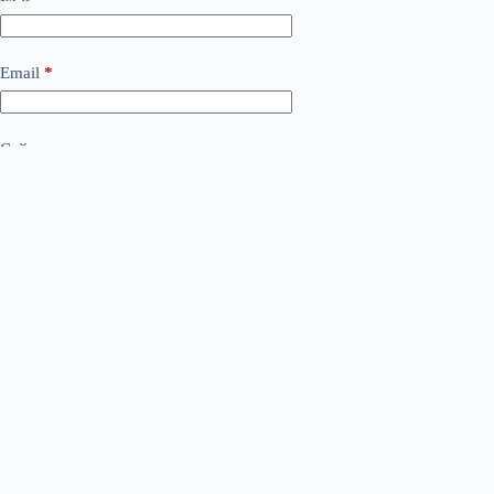
Email
*
Сайт
Додати коментар
*
Save my name, email and website in this browser for the
next time I comment.