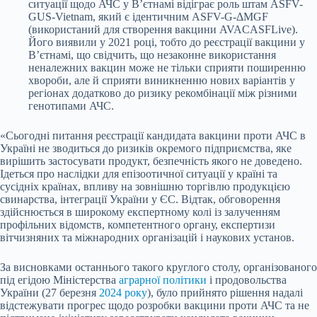
ситуації щодо АЧС у В’єтнамі відіграє роль штам ASFV-
GUS-Vietnam, який є ідентичним ASFV-G-ΔMGF
(використаний для створення вакцини AVACASFLive).
Його виявили у 2021 році, тобто до реєстрації вакцини у
В’єтнамі, що свідчить, що незаконне використання
неналежних вакцин може не тільки сприяти поширенню
хвороби, але й сприяти виникненню нових варіантів у
регіонах додатково до ризику рекомбінації між різними
генотипами АЧС.
«Сьогодні питання реєстрації кандидата вакцини проти АЧС в
Україні не зводиться до ризиків окремого підприємства, яке
вирішить застосувати продукт, безпечність якого не доведено.
Ідеться про наслідки для епізоотичної ситуації у країні та
сусідніх країнах, впливу на зовнішню торгівлю продукцією
свинарства, інтеграції України у ЄС. Відтак, обговорення
здійснюється в широкому експертному колі із залученням
профільних відомств, компетентного органу, експертизи
вітчизняних та міжнародних організацій і наукових установ.
За висновками останнього такого круглого столу, організованого
під егідою Міністерства
аграрної політики
і продовольства
України (27 березня
2024 року
), було прийнято рішення надалі
відстежувати прогрес щодо розробки вакцини проти АЧС та не