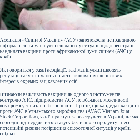
Асоціація «Свинарі України» (АСУ) занепокоєна неправдивою
інформацією та маніпуляцією даних у ситуації щодо реєстрації
кандидата вакцини проти африканської чуми свиней (АЧС) у
країні.
Як говориться у заяві асоціації, такі маніпуляції шкодять
репутації галузі та мають на меті лобіювання фінансових
інтересів окремих зацікавлених осіб.
Визнаючи важливість вакцини як одного з інструментів
контролю АЧС, підприємства АСУ не вбачають можливості
компромісу у питанні безпечності. Про те, що кандидат вакцини
проти АЧС в’єтнамського виробництва (AVAC Vietnam Joint
Stock Corporation), який прагнуть зареєструвати в Україні, не має
сьогодні підтвердженого статусу безпечного продукту і несе
потенційні ризики погіршення епізоотичної ситуації у країні
свідчать: