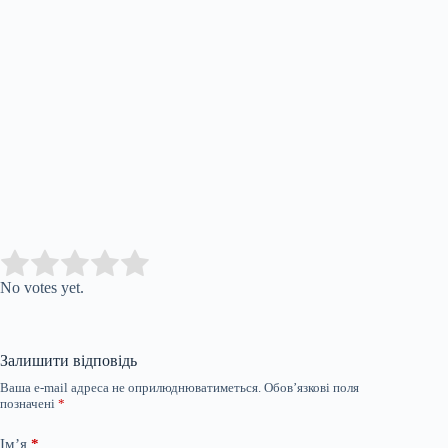
Submit Rating
Rate this item:
No votes yet.
Залишити відповідь
Ваша e-mail адреса не оприлюднюватиметься.
Обов’язкові поля
позначені
*
Ім’я
*