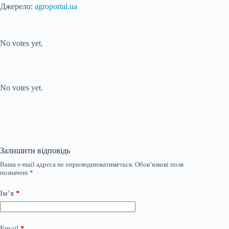
Джерело:
agroportal.ua
Submit Rating
Rate this item:
No votes yet.
Submit Rating
Rate this item:
No votes yet.
Залишити відповідь
Ваша e-mail адреса не оприлюднюватиметься.
Обов’язкові поля
позначені
*
Ім’я
*
Email
*