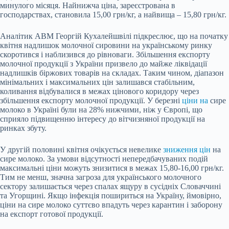
минулого місяця. Найнижча ціна, зареєстрована в
господарствах, становила 15,00 грн/кг, а найвища – 15,80 грн/кг.
Аналітик АВМ Георгій Кухалейшвілі підкреслює, що на початку
квітня надлишок молочної сировини на українському ринку
скоротився і наблизився до рівноваги. Збільшення експорту
молочної продукції з України призвело до майже ліквідації
надлишків біржових товарів на складах. Таким чином, діапазон
мінімальних і максимальних цін залишався стабільним,
коливання відбувалися в межах цінового коридору через
збільшення експорту молочної продукції. У березні
ціни на
сире
молоко в Україні були на 28% нижчими, ніж у Європі, що
сприяло підвищенню інтересу до вітчизняної продукції на
ринках збуту.
У другій половині квітня очікується невелике
зниження цін
на
сире молоко. За умови відсутності непередбачуваних подій
максимальні ціни можуть знизитися в межах 15,80-16,00 грн/кг.
Тим не менш, значна загроза для українського молочного
сектору залишається через спалах ящуру в сусідніх Словаччині
та Угорщині. Якщо інфекція пошириться на Україну, ймовірно,
ціни на сире молоко суттєво впадуть через карантин і заборону
на експорт готової продукції.