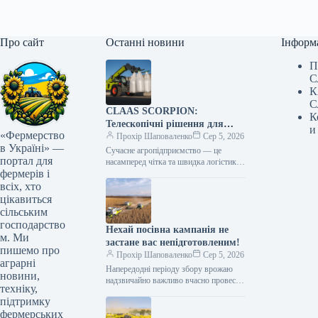
Про сайт
Останні новини
Інформ
П
С
К
С
CLAAS SCORPION:
К
Телескопічні рішення для
и
«Фермерство
ефективного агрологістичного
Прохір Шаповаленко
Сер 5, 2026
в Україні» —
менеджменту
Сучасне агропідприємство — це
портал для
насамперед чітка та швидка логістика.
фермерів і
Будь то заготівля кормів, перевалка
тисяч тонн зерна, робота з
всіх, хто
біогазовими…
цікавиться
сільським
господарство
Нехай посівна кампанія не
м. Ми
застане вас непідготовленим!
пишемо про
Прохір Шаповаленко
Сер 5, 2026
аграрні
Напередодні періоду збору врожаю
новини,
надзвичайно важливо вчасно провести
техніку,
огляд комбайна та заздалегідь
підтримку
виконати всі процедури планового
фермерських
технічного