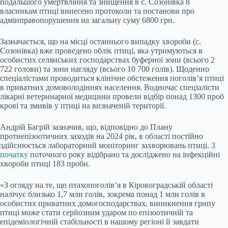
подальшого умертвління та знищення в с. Созонівка 8
власникам птиці винесено протоколи та постанови про
адмінправопорушення на загальну суму 6800 грн.
Зазначається, що на місці останнього випадку хвороби (с.
Созонівка) вже проведено облік птиці, яка утримуються в
особистих селянських господарствах буферної зони (всього 2
722 голови) та зони нагляду (всього 10 700 голів). Щоденно
спеціалістами проводиться клінічне обстеження поголів’я птиці
в приватних домоволодіннях населення. Водночас спеціалісти
лікарні ветеринарної медицини провели відбір понад 1300 проб
крові та змивів у птиці на визначеній території.
Андрій Багрій зазначив, що, відповідно до Плану
протиепізоотичних заходів на 2024 рік, в області постійно
здійснюється лабораторний моніторинг захворювань птиці.
З
початку
поточного року відібрано та досліджено на інфекційні
хвороби птиці 183 проби.
«З огляду на те, що птахопоголів’я в Кіровоградській області
налічує близько 1,7 млн голів, зокрема понад 1 млн голів в
особистих приватних домогосподарствах, виникнення грипу
птиці може стати серйозним ударом по епізоотичній та
епідеміологічній стабільності в нашому регіоні й завдати