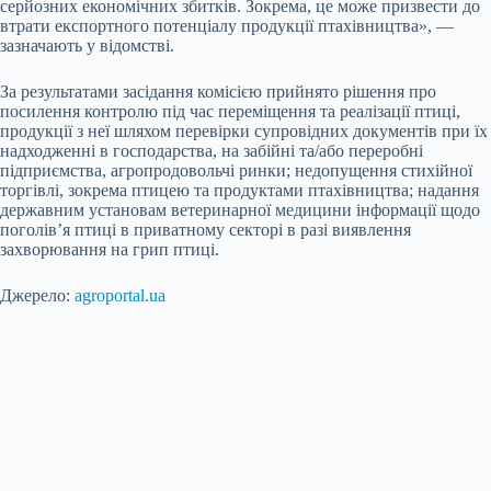
серйозних економічних збитків. Зокрема, це може призвести до
втрати експортного потенціалу продукції птахівництва», —
зазначають у відомстві.
За результатами засідання комісією прийнято рішення про
посилення контролю під час переміщення та реалізації птиці,
продукції з неї шляхом перевірки супровідних документів при їх
надходженні в господарства, на забійні та/або переробні
підприємства, агропродовольчі ринки; недопущення стихійної
торгівлі, зокрема птицею та продуктами птахівництва; надання
державним установам ветеринарної медицини інформації щодо
поголів’я птиці в приватному секторі в разі виявлення
захворювання на грип птиці.
Джерело:
agroportal.ua