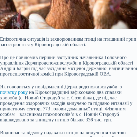
Епізоотична ситуація із захворюванням птиці на пташиний грип
загострюється у Кіровоградській області.
Про це повідомив перший заступник начальника Головного
управління Держпродспоживслужби в Кіровоградській області
Андрій Багрій під час засідання місцевої державної надзвичайної
протиепізоотичної комісії при Кіровоградській ОВА.
Як говориться у повідомленні Держпродспоживслужби, з
початку року
на Кіровоградщині зафіксовано два спалахи
хвороби (с. Новий Стародуб та с. Созонівка), де під час
проведення оздоровчих заходів вилучено та піддано евтаназії у
приватному секторі 773 голови домашньої птиці. Фізичним
особам – власникам птахопоголів’я в с. Новий Стародуб
відшкодовано за знищену птицю більше 336 тис. грн.
Водночас за відмову надавати птицю на вилучення з метою