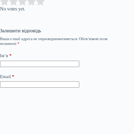
Submit Rating
Rate this item:
No votes yet.
Залишити відповідь
Ваша e-mail адреса не оприлюднюватиметься.
Обов’язкові поля
позначені
*
Ім’я
*
Email
*
Сайт
Додати коментар
*