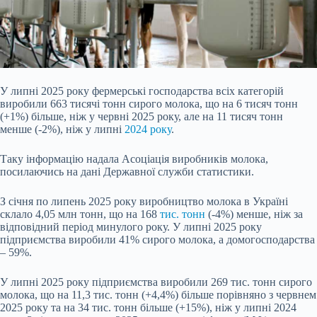
У липні 2025 року фермерські господарства всіх категорій
виробили 663 тисячі тонн сирого молока, що на 6 тисяч тонн
(+1%) більше, ніж у червні 2025 року, але на 11 тисяч тонн
менше (-2%), ніж у липні
2024 року
.
Таку інформацію надала Асоціація виробників молока,
посилаючись на дані Державної служби статистики.
З січня по липень 2025 року виробництво молока в Україні
склало 4,05 млн тонн, що на 168
тис. тонн
(-4%) менше, ніж за
відповідний період минулого року. У липні 2025 року
підприємства виробили 41% сирого молока, а домогосподарства
– 59%.
У липні 2025 року підприємства виробили 269 тис. тонн сирого
молока, що на 11,3 тис. тонн (+4,4%) більше порівняно з червнем
2025 року та на 34 тис. тонн більше (+15%), ніж у липні 2024