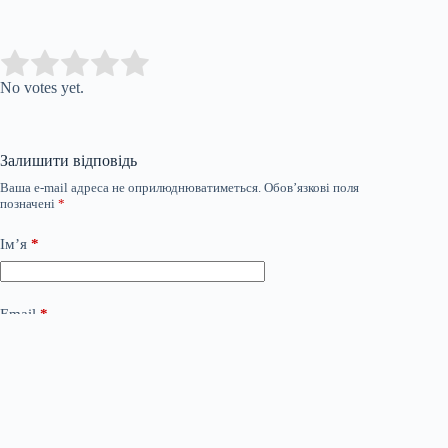
Submit Rating
Rate this item:
No votes yet.
Залишити відповідь
Ваша e-mail адреса не оприлюднюватиметься.
Обов’язкові поля
позначені
*
Ім’я
*
Email
*
Сайт