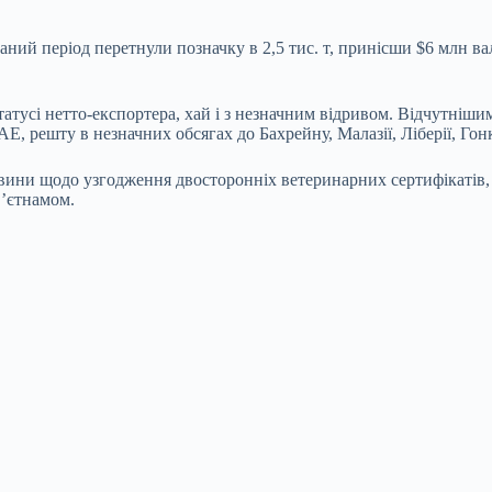
ваний період перетнули позначку в 2,5 тис. т, принісши $6 млн
атусі нетто-експортера, хай і з незначним відривом. Відчутніши
Е, решту в незначних обсягах до Бахрейну, Малазії, Ліберії, Го
ини щодо узгодження двосторонніх ветеринарних сертифікатів, н
В’єтнамом.