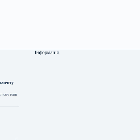
Інформація
джменту
 тисяч тонн