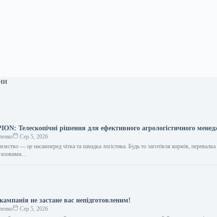
ни
N: Телескопічні рішення для ефективного агрологістичного мене
ленко
Сер 5, 2026
ємство — це насамперед чітка та швидка логістика. Будь то заготівля кормів, перевалка
іогазовими…
кампанія не застане вас непідготовленим!
ленко
Сер 5, 2026