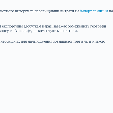
 валютного виторгу та перевищивши витрати на
імпорт свинини
на
м експортним здобуткам наразі заважає обмеженість географії
нконгу та Анголи)», — коментують аналітики.
еобхідних для налагодження зовнішньої торгівлі, із низкою