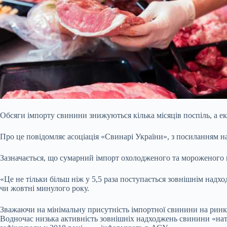
Обсяги імпорту свинини знижуються кілька місяців поспіль, а е
Про це повідомляє асоціація «Свинарі України», з посиланням н
Зазначається, що сумарний імпорт охолодженого та мороженого 
«Це не тільки більш ніж у 5,5 раза поступається зовнішнім над
чи жовтні минулого року.
Зважаючи на мінімальну присутність імпортної свинини на ринку
Водночас низька активність зовнішніх надходжень свинини «натя