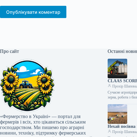
Опублікувати коментар
Про сайт
Останні нови
CLAAS SCORPIO
Прохір Шапова
Сучасне агропідпри
зерна, робота з б
«Фермерство в Україні» — портал для
фермерів і всіх, хто цікавиться сільським
Нехай посівна 
господарством. Ми пишемо про аграрні
Прохір Шапова
новини, техніку, підтримку фермерських