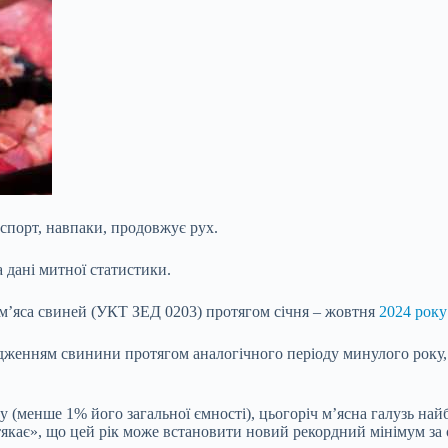
кспорт, навпаки, продовжує рух.
а дані митної статистики.
м’яса свиней (УКТ ЗЕД 0203) протягом січня – жовтня
2024 року
ходженням свинини протягом аналогічного періоду минулого року,
 (менше 1% його загальної ємності), цьогоріч м’ясна галузь на
кає», що цей рік може встановити новий рекордний мінімум за о