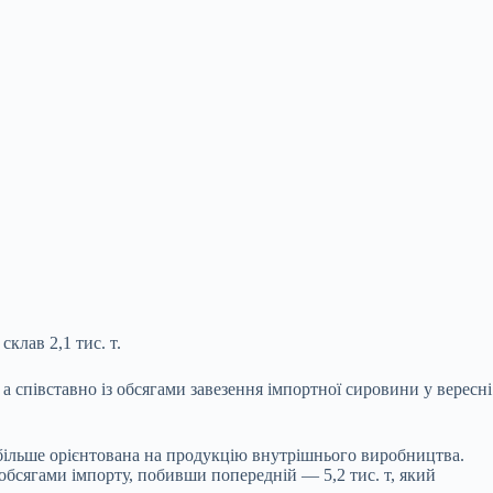
склав 2,1 тис. т.
 а співставно із обсягами завезення імпортної сировини
у вересні
йбільше орієнтована на продукцію внутрішнього виробництва.
бсягами імпорту, побивши попередній ― 5,2 тис. т, який