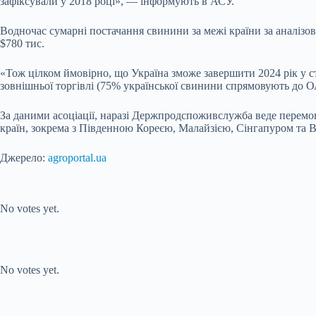
зафіксували у 2018 році», ― інформують в АСУ.
Водночас сумарні постачання свинини за межі країни за аналізо
$780 тис.
«Тож цілком ймовірно, що Україна зможе завершити 2024 рік у ст
зовнішньої торгівлі (75% української свинини спрямовують до ОА
За даними асоціації, наразі Держпродспоживслужба веде перемов
країн, зокрема з Південною Кореєю, Малайзією, Сінгапуром та 
Джерело:
agroportal.ua
Submit Rating
Rate this item:
No votes yet.
Submit Rating
Rate this item:
No votes yet.