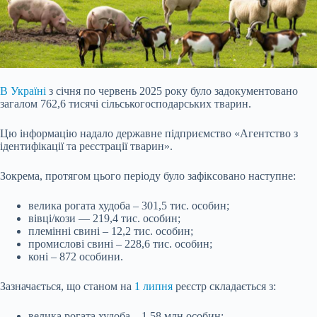
В Україні
з січня по червень 2025 року було задокументовано
загалом 762,6 тисячі сільськогосподарських тварин.
Цю інформацію надало державне підприємство «Агентство з
ідентифікації та реєстрації тварин».
Зокрема, протягом цього періоду було зафіксовано наступне:
велика рогата худоба – 301,5 тис. особин;
вівці/кози — 219,4 тис. особин;
племінні свині – 12,2 тис. особин;
промислові свині – 228,6 тис. особин;
коні – 872 особини.
Зазначається, що станом на
1 липня
реєстр складається з:
велика
рогата худоба – 1,58 млн особин;