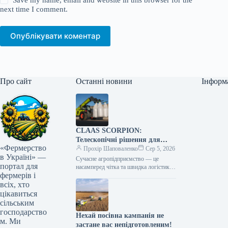
next time I comment.
Опублікувати коментар
Про сайт
Останні новини
Інформ
CLAAS SCORPION:
Телескопічні рішення для
«Фермерство
ефективного агрологістичного
Прохір Шаповаленко
Сер 5, 2026
в Україні» —
менеджменту
Сучасне агропідприємство — це
портал для
насамперед чітка та швидка логістика.
фермерів і
Будь то заготівля кормів, перевалка
тисяч тонн зерна, робота з
всіх, хто
біогазовими…
цікавиться
сільським
господарство
Нехай посівна кампанія не
м. Ми
застане вас непідготовленим!