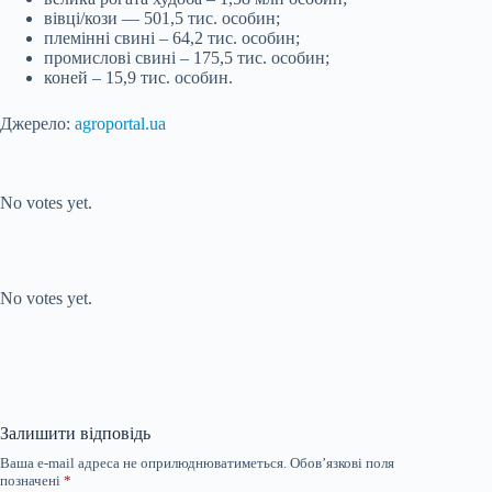
вівці/кози — 501,5 тис. особин;
племінні свині – 64,2 тис. особин;
промислові свині – 175,5 тис. особин;
коней – 15,9 тис. особин.
Джерело:
agroportal.ua
Submit Rating
Rate this item:
No votes yet.
Submit Rating
Rate this item:
No votes yet.
Залишити відповідь
Ваша e-mail адреса не оприлюднюватиметься.
Обов’язкові поля
позначені
*