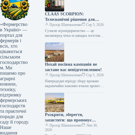
CLAAS SCORPION:
Телескопічні рішення для
«Фермерство
ефективного агрологістичного
Прохір Шаповаленко
Сер 5, 2026
в Україні» —
менеджменту
Сучасне агропідприємство — це
портал для
насамперед чітка та швидка логістика.
фермерів і
Будь то заготівля кормів, перевалка
тисяч тонн зерна, робота з
всіх, хто
біогазовими…
цікавиться
сільським
господарство
Нехай посівна кампанія не
м. Ми
застане вас непідготовленим!
пишемо про
Прохір Шаповаленко
Сер 5, 2026
аграрні
Напередодні періоду збору врожаю
новини,
надзвичайно важливо вчасно провести
техніку,
огляд комбайна та заздалегідь
підтримку
виконати всі процедури планового
фермерських
технічного
обслуговування.Оптимальним
господарств
вибором є…
та практичні
Розкрити, зберегти,
поради для
захистити: що пропонує
саду й городу.
обробка рослинних залишків
Прохір Шаповаленко
Лип 30,
Наше
2026
котками BEDNAR TILLCUT
видання