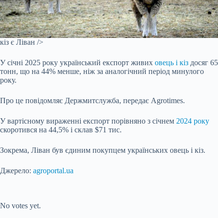
кіз є Ліван />
У січні 2025 року український експорт живих
овець і кіз
досяг 65
тонн, що на 44% менше, ніж за аналогічний період минулого
року.
Про це повідомляє Держмитслужба, передає Agrotimes.
У вартісному вираженні експорт порівняно з січнем
2024 року
скоротився на 44,5% і склав $71 тис.
Зокрема, Ліван був єдиним покупцем українських овець і кіз.
Джерело:
agroportal.ua
Submit Rating
Rate this item:
No votes yet.