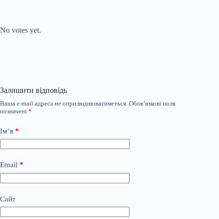
Submit Rating
Rate this item:
No votes yet.
Залишити відповідь
Ваша e-mail адреса не оприлюднюватиметься.
Обов’язкові поля
позначені
*
Ім’я
*
Email
*
Сайт