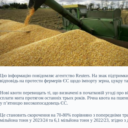
Цю інформацію повідомляє агентство Reuters. На знак підтримк
відповідь на протести фермерів ЄС щодо імпорту зерна, цукру т
Нові квоти перевищать ті, що визначені в початковій угоді про в
сплати мита протягом останніх трьох років. Річна квота на пше
у п’ятницю високопосадовець ЄС.
Це становить скорочення на 70-80% порівняно з попередніми трь
мільйона тонн у 2023/24 та 6,1 мільйона тонн у 2022/23, згідно з 