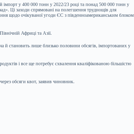
 імпорт у 400 000 тонн у 2022/23 році та понад 500 000 тонн у
ад». Ці заходи спрямовані на полегшення труднощів для
вання щодо очікуваної угоди ЄС з південноамериканським блоком
івнічній Африці та Азії.
хоча й становить лише близько половини обсягів, імпортованих у
родуктів і все ще потребує схвалення кваліфікованою більшістю
через обсяги квот, заявив чиновник.