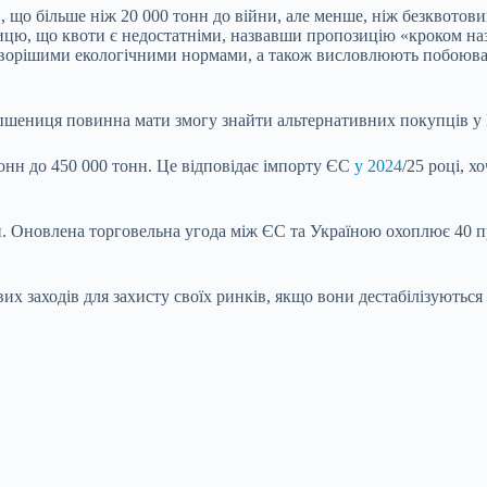
 що більше ніж 20 000 тонн до війни, але менше, ніж безквотовий
ицю, що квоти є недостатніми, назвавши пропозицію «кроком наз
а суворішими екологічними нормами, а також висловлюють побою
шениця повинна мати змогу знайти альтернативних покупців у П
онн до 450 000 тонн. Це відповідає імпорту ЄС
у 2024
/25 році, 
нн. Оновлена торговельна угода між ЄС та Україною охоплює 40 п
х заходів для захисту своїх ринків, якщо вони дестабілізуються 