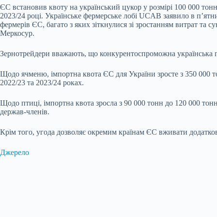
ЄС встановив квоту на український цукор у розмірі 100 000 тонн,
2023/24 році. Українське фермерське лобі UCAB заявило в п’ятн
фермерів ЄС, багато з яких зіткнулися зі зростанням витрат т
Меркосур.
Зернотрейдери вважають, що конкурентоспроможна українська п
Щодо ячменю, імпортна квота ЄС для України зросте з 350 000 т
2022/23 та 2023/24 роках.
Щодо птиці, імпортна квота зросла з 90 000 тонн до 120 000 то
держав-членів.
Крім того, угода дозволяє окремим країнам ЄС вживати додаткови
Джерело