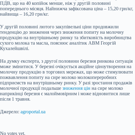
ПДВ, що на 40 копійок менше, ніж у другій половині
попереднього місяця. Найнижча зафіксована ціна – 15,20 грн/кг,
найвища – 16,20 грн/кг.
У другій половині лютого закупівельні ціни продовжили
тенденцію до зниження через зниження попиту на молочну
продукцію на внутрішньому ринку та збитковість виробництва
сухого молока та масла, пояснює аналітик АВМ Георгій
Кухалейшвілі.
На думку експерта, з другої половини березня ринкова ситуація
може змінитися. У березні очікується акційне ціноутворення на
молочну продукцію в торгових мережах, що може стимулювати
пожвавлення попиту на сире молоко молокопереробних
підприємств на внутрішньому ринку. У разі зростання продажів
молочної продукції подальше
зниження цін
на сире молоко
наприкінці березня є малоймовірним і може відновитися лише
після 1 травня.
Джерело:
agroportal.ua
Submit Rating
Rate this item:
No votes yet.