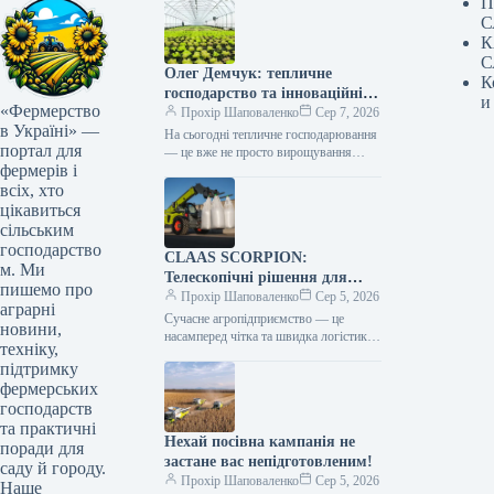
П
С
К
С
Олег Демчук: тепличне
К
господарство та інноваційні
и
«Фермерство
центри в Україні
Прохір Шаповаленко
Сер 7, 2026
в Україні» —
На сьогодні тепличне господарювання
портал для
— це вже не просто вирощування
фермерів і
продукції, а й застосування сучасних
технологій та цифрових інструментів,
всіх, хто
що…
цікавиться
сільським
господарство
CLAAS SCORPION:
м. Ми
Телескопічні рішення для
пишемо про
ефективного агрологістичного
Прохір Шаповаленко
Сер 5, 2026
аграрні
менеджменту
Сучасне агропідприємство — це
новини,
насамперед чітка та швидка логістика.
техніку,
Будь то заготівля кормів, перевалка
підтримку
тисяч тонн зерна, робота з
фермерських
біогазовими…
господарств
та практичні
Нехай посівна кампанія не
поради для
застане вас непідготовленим!
саду й городу.
Прохір Шаповаленко
Сер 5, 2026
Наше