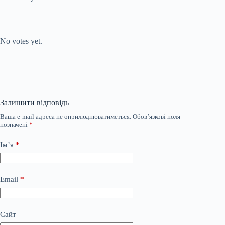
Submit Rating
Rate this item:
No votes yet.
Залишити відповідь
Ваша e-mail адреса не оприлюднюватиметься.
Обов’язкові поля
позначені
*
Ім’я
*
Email
*
Сайт