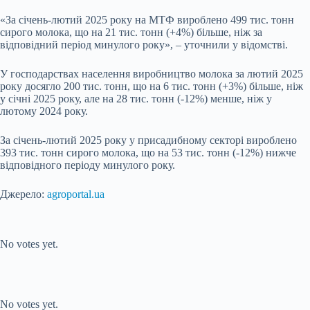
«За січень-лютий 2025 року на МТФ вироблено 499 тис. тонн
сирого молока, що на 21 тис. тонн (+4%) більше, ніж за
відповідний період минулого року», – уточнили у відомстві.
У господарствах населення виробництво молока за лютий 2025
року досягло 200 тис. тонн, що на 6 тис. тонн (+3%) більше, ніж
у січні 2025 року, але на 28 тис. тонн (-12%) менше, ніж у
лютому 2024 року.
За січень-лютий 2025 року у присадибному секторі вироблено
393 тис. тонн сирого молока, що на 53 тис. тонн (-12%) нижче
відповідного періоду минулого року.
Джерело:
agroportal.ua
Submit Rating
Rate this item:
No votes yet.
Submit Rating
Rate this item:
No votes yet.