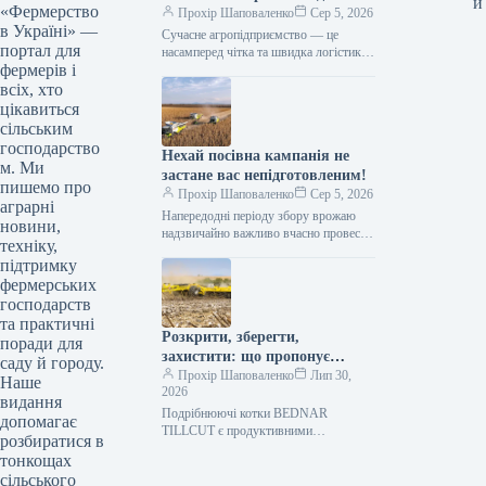
и
«Фермерство
ефективного агрологістичного
Прохір Шаповаленко
Сер 5, 2026
в Україні» —
менеджменту
Сучасне агропідприємство — це
портал для
насамперед чітка та швидка логістика.
фермерів і
Будь то заготівля кормів, перевалка
тисяч тонн зерна, робота з
всіх, хто
біогазовими…
цікавиться
сільським
господарство
Нехай посівна кампанія не
м. Ми
застане вас непідготовленим!
пишемо про
Прохір Шаповаленко
Сер 5, 2026
аграрні
Напередодні періоду збору врожаю
новини,
надзвичайно важливо вчасно провести
техніку,
огляд комбайна та заздалегідь
підтримку
виконати всі процедури планового
фермерських
технічного
обслуговування.Оптимальним
господарств
вибором є…
та практичні
Розкрити, зберегти,
поради для
захистити: що пропонує
саду й городу.
обробка рослинних залишків
Прохір Шаповаленко
Лип 30,
Наше
2026
котками BEDNAR TILLCUT
видання
Подрібнюючі котки BEDNAR
допомагає
TILLCUT є продуктивними
розбиратися в
машинами, призначеними для
тонкощах
механічної обробки рослинних
сільського
залишків, покривних культур та