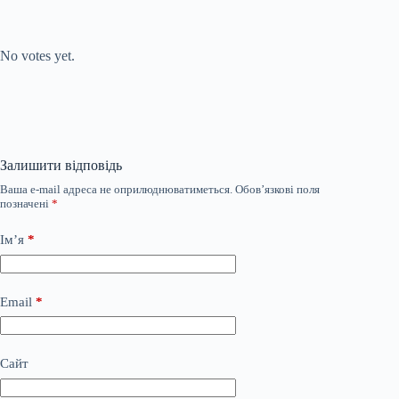
Submit Rating
Rate this item:
No votes yet.
Залишити відповідь
Ваша e-mail адреса не оприлюднюватиметься.
Обов’язкові поля
позначені
*
Ім’я
*
Email
*
Сайт