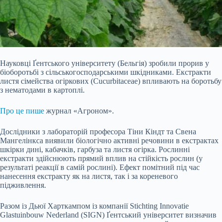
Науковці Ґентського університету (Бельгія) зробили прорив у
біоборотьбі з сільськогосподарськими шкідниками. Екстракти
листя сімейства огіркових (Cucurbitaceae) впливають на боротьбу
з нематодами в картоплі.
Про це пише
журнал «Агроном».
Дослідники з лабораторій професора Тіни Кіндт та Свена
Мангелінкса виявили біологічно активні речовини в екстрактах
шкірки дині, кабачків, гарбуза та листя огірка. Рослинні
екстракти здійснюють прямий вплив на стійкість рослин (у
результаті реакції в самій
рослині). Ефект помітний під час
нанесення екстракту як на листя, так і за кореневого
підживлення.
Разом із Дьюї Харткампом із компанії Stichting Innovatie
Glastuinbouw Nederland (SIGN) Ґентський університет визначив