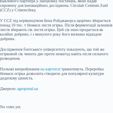
важливого партнера у ланцюжку постачань, який надав
сировину для інноваційних досліджень: Circulair Centrum Zuid
(CCZ) у Стівенсбеку.
У CCZ під керівництвом Бена Ройджакерса щорічно збирається
понад 10 тис. т біомаси листя огірка. Після ферментації залишків
листя збирають сік листя огірка. Цей сік нині продається як
калійне добриво, і з минулого року його визнано відходом
добрива.
Дослідження Ґентського університету показують, що той же
огірковий сік чинить дію проти нематод навіть після сильного
розведення.
Польові випробування
на картоплі
триватимуть. Переробка
біомаси огірка дозволить створити для популярної культури
додаткову цінність.
Джерело:
agroportal.ua
Submit Rating
Rate this item:
No votes yet.