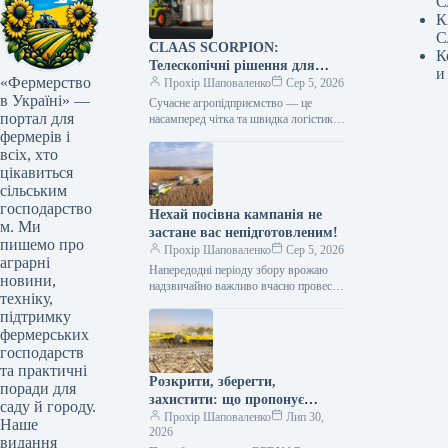
С
К
С
CLAAS SCORPION:
К
Телескопічні рішення для
и
«Фермерство
ефективного агрологістичного
Прохір Шаповаленко
Сер 5, 2026
в Україні» —
менеджменту
Сучасне агропідприємство — це
портал для
насамперед чітка та швидка логістика.
фермерів і
Будь то заготівля кормів, перевалка
тисяч тонн зерна, робота з
всіх, хто
біогазовими…
цікавиться
сільським
господарство
Нехай посівна кампанія не
м. Ми
застане вас непідготовленим!
пишемо про
Прохір Шаповаленко
Сер 5, 2026
аграрні
Напередодні періоду збору врожаю
новини,
надзвичайно важливо вчасно провести
техніку,
огляд комбайна та заздалегідь
підтримку
виконати всі процедури планового
фермерських
технічного
обслуговування.Оптимальним
господарств
вибором є…
та практичні
Розкрити, зберегти,
поради для
захистити: що пропонує
саду й городу.
обробка рослинних залишків
Прохір Шаповаленко
Лип 30,
Наше
2026
котками BEDNAR TILLCUT
видання