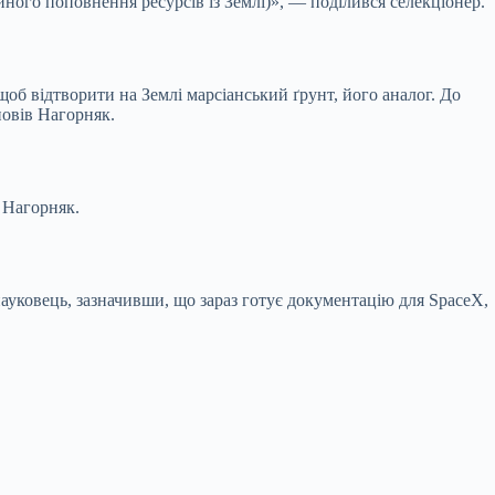
йного поповнення ресурсів із Землі)», — поділився селекціонер.
щоб відтворити на Землі марсіанський ґрунт, його аналог. До
повів Нагорняк.
в Нагорняк.
науковець, зазначивши, що зараз готує документацію для SpaceX,