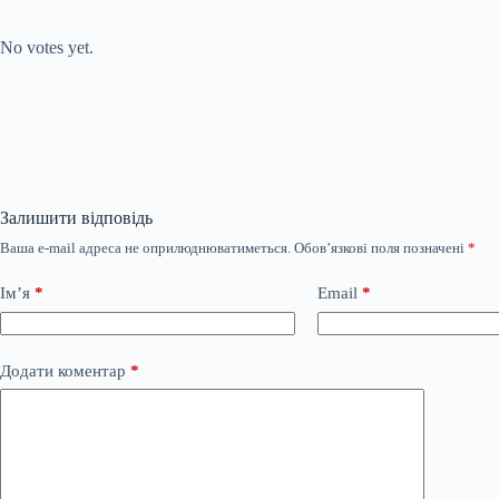
Submit Rating
Rate this item:
No votes yet.
Залишити відповідь
Ваша e-mail адреса не оприлюднюватиметься.
Обов’язкові поля позначені
*
Ім’я
*
Email
*
Додати коментар
*