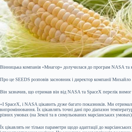
Вінницька компанія «Мнагор» долучилася до програм NASA та ком
Про це SEEDS розповів засновник і директор компанії Михайло
Він зазначив, що отримав він від NASA та SpaceX перелік вимог 
«І SpaceX, і NASA цікавить дуже багато показників. Ми отримали
випромінювання. Їх цікавлять точні дані про діапазон температу
різних умовах (на Землі та в симульованих марсіанських умовах)
Їх цікавлять не тільки параметри щодо адаптації до марсіанських