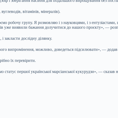
збір і зберігання насіння для подальшого вирощування без пості
 вуглеводів, вітамінів, мінералів).
мо робочу групу. Я розмовляю і з науковцями, і з ентузіастами, 
тетів уже виявили бажання долучитися до нашого проєкту», — роз
 і закласти дослідну ділянку.
тового випромінення, можливо, доведеться підсилювати», — дода
рібно їх перевірити.
о статус першої української марсіанської кукурудзи», — сказав 