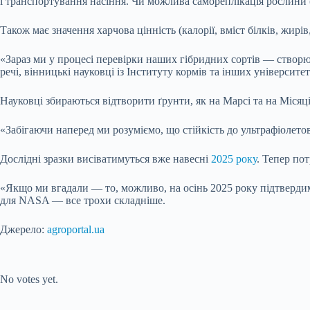
і транспортування насіння. Чи можлива самореплікація рослини (
Також має значення харчова цінність (калорії, вміст білків, жирів,
«Зараз ми у процесі перевірки наших гібридних сортів — створює
речі, вінницькі науковці із Інституту кормів та інших універси
Науковці збираються відтворити ґрунти, як на Марсі та на Місяці,
«Забігаючи наперед ми розуміємо, що стійкість до ультрафіоле
Дослідні зразки висіватимуться вже навесні
2025 року
. Тепер пот
«Якщо ми вгадали — то, можливо, на осінь 2025 року підтвердим
для NASA — все трохи складніше.
Джерело:
agroportal.ua
Submit Rating
Rate this item:
No votes yet.