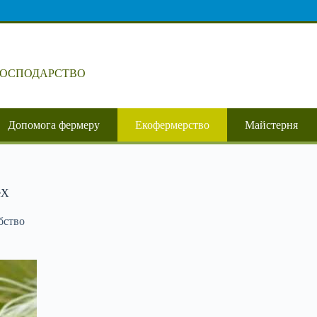
ГОСПОДАРСТВО
Допомога фермеру
Екофермерство
Майстерня
eX
бство