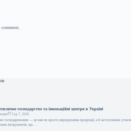
 I comment.
ни
епличне господарство та інноваційні центри в Україні
ленко
Сер 7, 2026
чне господарювання — це вже не просто вирощування продукції, а й застосування сучасн
рових інструментів, що…