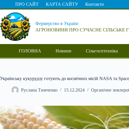
Перейти
ПРО САЙТ
КАРТА САЙТУ
Контакти
до
вмісту
Фермерство в Україні
АГРОНОВИНИ ПРО СУЧАСНЕ СІЛЬСЬКЕ 
ГОЛОВНА
Новини
Сільгосптехніка
Українську кукурудзу готують до космічних місій NASA та Spac
Руслана Тимченко
15.12.2024
Органічне землеро