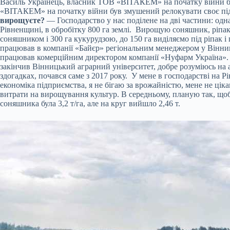
Василь Українець, власник ТОВ «ВІТАКЕМ» на початку війни бу
«ВІТАКЕМ» на початку війни був змушений релокувати своє пі
вирощуєте?
— Господарство у нас поділене на дві частини: одна
Рівненщині, в обробітку 800 га землі. Вирощую соняшник, ріпак,
соняшником і 300 га кукурудзою, до 150 га виділяємо під ріпак
працював в компанії «Байєр» регіональним менеджером у Вінниць
працював комерційним директором компанії «Нуфарм Україна». А
закінчив Вінницький аграрний університет, добре розуміюсь на 
здогадках, почався саме з 2017 року. У мене в господарстві на
економіка підприємства, я не бігаю за врожайністю, мене не цік
витрати на вирощування культур. В середньому, планую так, щоб 
соняшника була 3,2 т/га, але на круг вийшло 2,46 т.