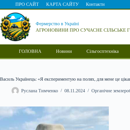
Перейти
ПРО САЙТ
КАРТА САЙТУ
Контакти
до
вмісту
Фермерство в Україні
АГРОНОВИНИ ПРО СУЧАСНЕ СІЛЬСЬКЕ 
ГОЛОВНА
Новини
Сільгосптехніка
Василь Українець: «Я експериментую на полях, для мене це цік
Руслана Тимченко
08.11.2024
Органічне землеро