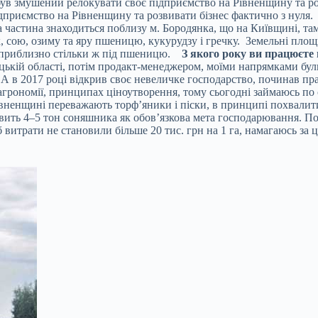
в змушений релокувати своє підприємство на Рівненщину та роз
дприємство на Рівненщину та розвивати бізнес фактично з нул
 частина знаходиться поблизу м. Бородянка, що на Київщині, там
 сою, озиму та яру пшеницю, кукурудзу і гречку. Земельні площі
 і приблизно стільки ж під пшеницю.
З якого року ви працюєте в
кій області, потім продакт-менеджером, моїми напрямками були 
 в 2017 році відкрив своє невеличке господарство, починав пра
агрономії, принципах ціноутворення, тому сьогодні займаюсь по 
 Рівненщині переважають торф’яники і піски, в принципі похвали
авить 4–5 тон соняшника як обов’язкова мета господарювання. По 
витрати не становили більше 20 тис. грн на 1 га, намагаюсь за 