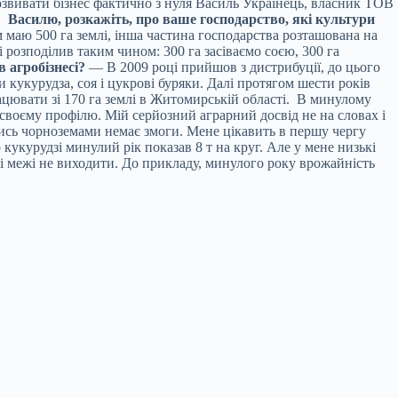
вивати бізнес фактично з нуля Василь Українець, власник ТОВ
я.
Василю, розкажіть, про ваше господарство, які культури
 маю 500 га землі,
інша частина господарства розташована на
 розподілив таким чином: 300 га засіваємо соєю, 300 га
 агробізнесі?
— В 2009 році прийшов з дистрибуції, до цього
кукурудза, соя і цукрові буряки. Далі протягом шести років
цювати зі 170 га землі в Житомирській області. В минулому
своєму профілю. Мій серйозний аграрний досвід не на словах і
тись чорноземами немає змоги. Мене цікавить в першу чергу
кукурудзі минулий рік показав 8 т на круг. Але у мене низькі
ці межі не виходити. До прикладу, минулого року врожайність