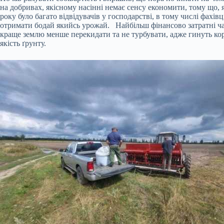
на добривах, якісному насінні немає сенсу економити, тому що, 
року було багато відвідувачів у господарстві, в тому числі фахі
отримати бодай якийсь урожай. Найбільш фінансово затратні ча
краще землю менше перекидати та не турбувати, адже гинуть кор
якість ґрунту.