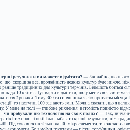
перші результати ви можете відмітити?
— Звичайно, що цього р
, що, скоріш за все, врожайність деяких культур буде нижче, ніж
 раніше традиційних для культури термінів. Більшість боїться с
ник до 10 квітня. Тут варто відмітити, що у мене своя система сі
зувати свої ризики. Тому 300 га соняшника я сію протягом місяця
тації, то наступні 100 зазнають змін. Можна сказати, що я велик
у. У мене на полі — глибоке рихлення, натомість повністю відмо
l – чи пробували цю технологію на своїх полях?
— Так, звичайно
атів і технології no-till дає набагато кращі результати, ніж тр
o-till. Під сою вносив тільки калій, мікроелементи, також застос
усь економити. Бо з моїми ґрунтами — піски, торф’яники, орієнт