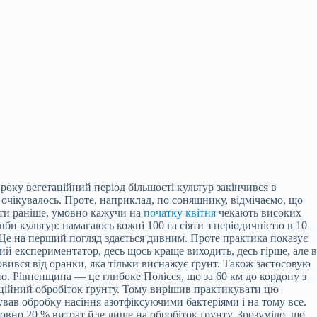
оку вегетаційний період більшості культур закінчився в
 очікувалось. Проте, наприклад, по соняшнику, відмічаємо, що
іяти раніше, умовно кажучи на
початку квітня
чекають високих
вби культур: намагаюсь кожні 100 га сіяти з періодичністю в 10
. Це на перший погляд здається дивним. Проте практика показує
ий експериментатор, десь щось краще виходить, десь гірше, але в
вився від оранки, яка тільки виснажує ґрунт. Також застосовую
. Рівненщина — це глибоке Полісся, що за 60 км до кордону з
адиційний обробіток ґрунту. Тому вирішив практикувати цю
овував обробку насіння азотфіксуючими бактеріями і на тому все.
овно 20 % витрат йде лише на обробіток ґрунту. Зрозуміло, що