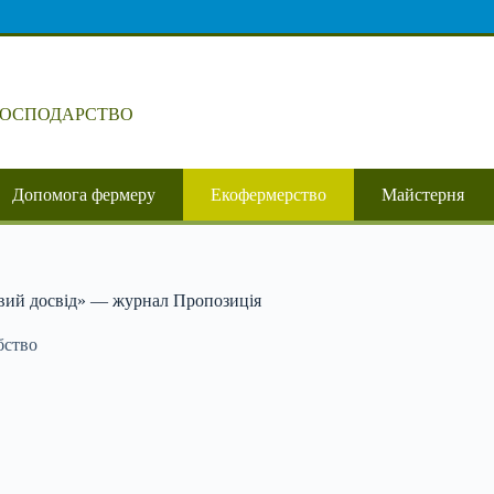
ГОСПОДАРСТВО
Допомога фермеру
Екофермерство
Майстерня
авий досвід» — журнал Пропозиція
бство