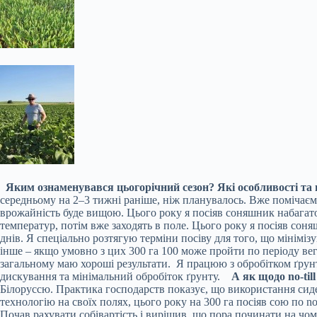
Яким ознаменувався цьогорічний сезон? Які особливості та 
середньому на 2–3 тижні раніше, ніж планувалось. Вже помічаємо
врожайність буде вищою. Цього року я посіяв соняшник набагато
температур, потім вже заходять в поле. Цього року я посіяв соняш
днів. Я спеціально розтягую терміни посіву для того, що мінімі
інше – якщо умовно з цих 300 га 100 може пройти по періоду веге
загальному маю хороші результати. Я працюю з обробітком ґрунт
дискування та мінімальний обробіток ґрунту.
А як щодо no-til
Білоруссю. Практика господарств показує, що використання сидер
технологію на своїх полях, цього року на 300 га посіяв сою по n
Почав рахувати собівартість і вирішив, що пора починати на чом