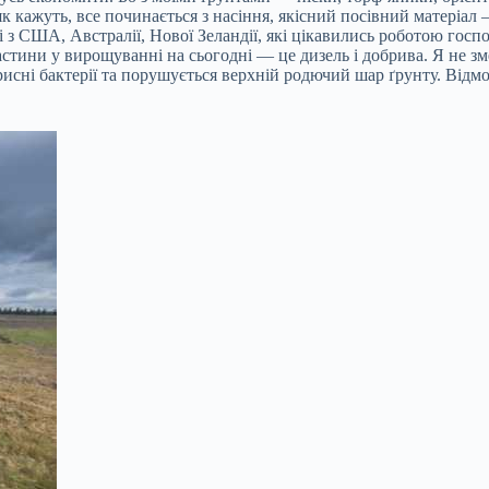
як кажуть, все починається з насіння, якісний посівний матеріал
вці з США, Австралії, Нової Зеландії, які цікавились роботою го
стини у вирощуванні на сьогодні — це дизель і добрива. Я не з
исні бактерії та порушується верхній родючий шар ґрунту. Відм