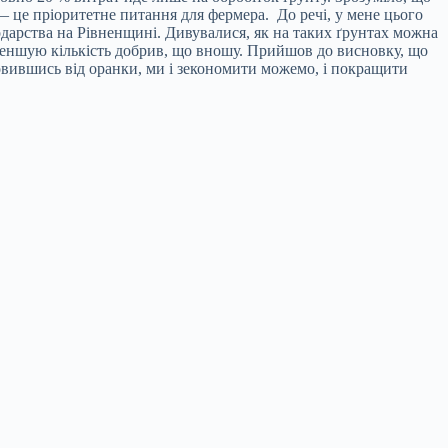
 — це пріоритетне питання для фермера. До речі, у мене цього
сподарства на Рівненщині. Дивувалися, як на таких ґрунтах можна
меншую кількість добрив, що вношу. Прийшов до висновку, що
овившись від оранки, ми і зекономити можемо, і покращити