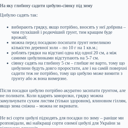
На яку глибину садити цибулю-сіянку під зиму
Цибулю садять так:
вибирають грядку, якщо потрібно, вносять у неї добрива –
чим пухкіший і родючіший ґрунт, тим кращим буде
врожай;
можна перед посадкою посипати ґрунт невеликою
кількістю деревної золи – по 10 г на 1 кв.м.;
роблять грядки на відстані одна від одної 20 см, а між
самими цибулинками відступають на 5-7 см.
сіянку садять на глибину 5 см – глибше не варто, тому що
цибулини будуть довго проростати, але і на самій поверхні
садити теж не потрібно, тому що цибулю може вимити з
ґрунту або ж вона вимерзне.
Після посадки цибулю потрібно акуратно засипати ґрунтом, але
не поливати. Коли вдарять заморозки, грядку можна
замульчувати сухим листям (тільки здоровим), ялиновим гіллям,
якщо зима сніжна – можна не вкривати.
Не всі сорти цибулі підходять для посадки по зиму – раніше ми
розповідали, які найкращі сорти озимої цибулі для України за