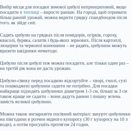
Вибір місця для посадки зимової цибулі непринциповий, якщо
посадити
в теплиці
– виросте раніше. На городі, щоб отримати
більш ранній урожай, можна вкрити грядку спандбондом після
того, як зійде сніг.
Садять цибулю на грядках після помідорів, огірків, гороху,
квасолі, буряка, салатів і будь-яких зернових. Після картоплі,
люцерни та червоної конюшини – не радять, цибулини можуть
вразити шкідники нематоди.
Цибулю після цибулі теж можна посадити, але тільки один раз –
на третій рік вона не дасть урожаю.
Цибулю-сіянку перед посадкою відсортуйте – хворі, гнилі, сухі
та пошкоджені цибулини садити не потрібно. Для посадки
найкраще підходять цибулинки діаметром 1-3 см, більші за 3 см
також краще не садити – вони дадуть ранню і пишну зелень
замість великої цибулини.
Можна також знезаразити посівний матеріал: занурте цибулинки
на півгодини в розчин мідного купоросу (30 г купоросу на 10 л
води), а потім просушіть протягом 24 годин.