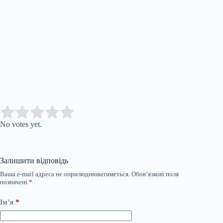
Submit Rating
Rate this item:
No votes yet.
Залишити відповідь
Ваша e-mail адреса не оприлюднюватиметься.
Обов’язкові поля
позначені
*
Ім’я
*