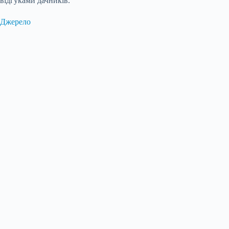
відгуками дачників.
Джерело