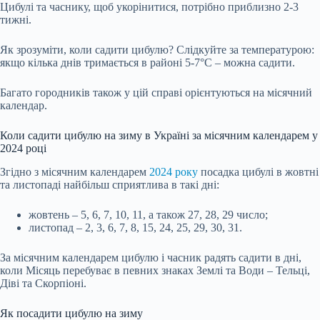
Цибулі та часнику, щоб укорінитися, потрібно приблизно 2-3
тижні.
Як зрозуміти, коли садити цибулю? Слідкуйте за температурою:
якщо кілька днів тримається в районі 5-7°C – можна садити.
Багато городників також у цій справі орієнтуються на місячний
календар.
Коли садити цибулю на зиму в Україні за місячним календарем у
2024 році
Згідно з місячним календарем
2024 року
посадка цибулі в жовтні
та листопаді найбільш сприятлива в такі дні:
жовтень – 5, 6, 7, 10, 11, а також 27, 28, 29 число;
листопад – 2, 3, 6, 7, 8, 15, 24, 25, 29, 30, 31.
За місячним календарем цибулю і часник радять садити в дні,
коли Місяць перебуває в певних знаках Землі та Води – Тельці,
Діві та Скорпіоні.
Як посадити цибулю на зиму