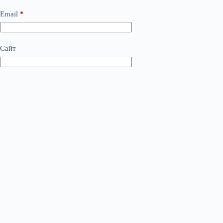
Email
*
Сайт
Додати коментар
*
Save my name, email and website in this browser for the
next time I comment.
Опублікувати коментар