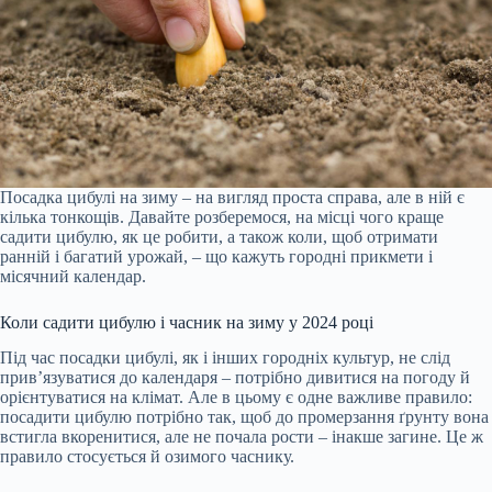
Посадка цибулі на зиму – на вигляд проста справа, але в ній є
кілька тонкощів. Давайте розберемося, на місці чого краще
садити цибулю, як це робити, а також коли, щоб отримати
ранній і багатий урожай, – що кажуть городні прикмети і
місячний календар.
Коли садити цибулю і часник на зиму у 2024 році
Під час посадки цибулі, як і інших городніх культур, не слід
прив’язуватися до календаря – потрібно дивитися на погоду й
орієнтуватися на клімат. Але в цьому є одне важливе правило:
посадити цибулю потрібно так, щоб до промерзання ґрунту вона
встигла вкоренитися, але не почала рости – інакше загине. Це ж
правило стосується й озимого часнику.