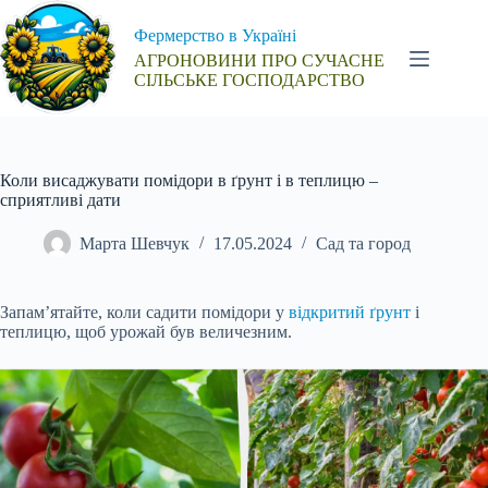
Перейти
до
Фермерство в Україні
вмісту
АГРОНОВИНИ ПРО СУЧАСНЕ
СІЛЬСЬКЕ ГОСПОДАРСТВО
Коли висаджувати помідори в ґрунт і в теплицю –
сприятливі дати
Марта Шевчук
17.05.2024
Сад та город
Запам’ятайте, коли садити помідори у
відкритий ґрунт
і
теплицю, щоб урожай був величезним.