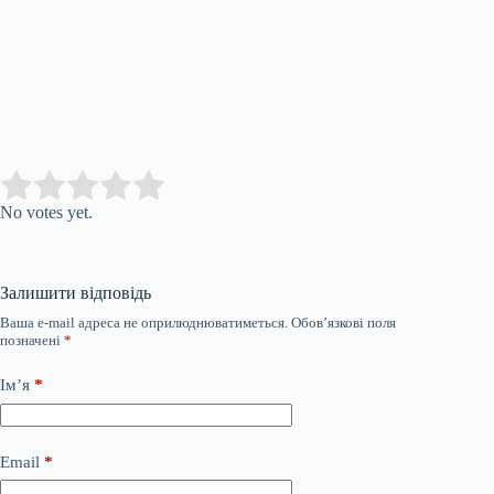
Submit Rating
Rate this item:
No votes yet.
Залишити відповідь
Ваша e-mail адреса не оприлюднюватиметься.
Обов’язкові поля
позначені
*
Ім’я
*
Email
*