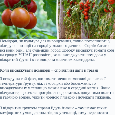
Помідори, як культура для вирощування, точно потрапляють у
лідируючі позиції на городі у кожного дачника. Сортів багато,
всі вони різні, але будь-який город щороку висаджує томати собі
на грядку. УНІАН розповість, коли висаджувати помідори у
відкритий ґрунт і в теплицю за місячним календарем.
Коли висаджувати помідори – сприятливі дати в травні
З огляду на той факт, що томати менш вимогливі до високої
температури ґрунту, ніж ті ж огірки або баклажани, то
висаджувати їх у теплицю можна вже в середині квітня. Якщо
відчуваєте, що земля прогрілася недостатньо, допустимо полити
її гарячою водою, укрити чорною плівкою і почекати тиждень.
З відкритим ґрунтом справи йдуть інакше – там немає таких
комфортних умов для томатів, як у теплиці, тому переносити