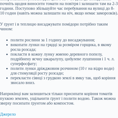
почніть щодня виносити томати на повітря і залишати там на 2-3
години. Поступово збільшуйте час перебування на вулиці до 8-
10 годин (навіть можна залишати на ніч, якщо немає заморозків).
У ґрунт і в теплицю висаджувати помідори потрібно таким
чином:
полити рослини за 1 годину до висаджування;
викопати лунки на грядці за розміром горщика, в якому
росла розсада;
покласти в кожну лунку жменю деревного попелу,
подрібнену яєчну шкаралупу, цибулеве лушпиння і 1 ч. л.
суперфосфату;
полити лунки дріжджовим розчином (10 г на відро води)
для стимуляції росту розсади;
перекласти сіянці з грудкою землі в ямку так, щоб коріння
звисало вниз.
Наприкінці вам залишиться тільки присипати коріння томатів
пухкою землею, ущільнити ґрунт і полити водою. Також можна
зверху посипати ґрунтом або компостом.
Джерело