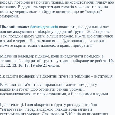
розсаду потрібно на початку травня, використовуючи плівку або
нетканку. Відсутність укриття для томатів можлива тільки на
початку червня, коли ви будете впевнені, що не “вдарять”
заморозки.
Цікавий нюанс:
багато дачників
вважають, що ідеальний час
для висаджування помідорів у відкритий ґрунт – 20-25 травня.
Такі посадки дають удвічі більше врожаю, ніж ті, що опинилися
в землі в червні. Навіть якщо вночі буде холодно, ви завжди
можете вкрити томати плівкою, а вранці прибрати її.
Місячний календар підкаже, коли висаджувати помідори в
теплицю або відкритий ґрунт – у травні найкраще це робити
10,
11, 12, 13, 16, 18, 19 або 21 числа
.
Як садити помідори у відкритий ґрунт і в теплицю – інструкція
Важливо запам’ятати, як правильно садити помідори у
відкритий ґрунт, щоб отримати ранній урожай і
насолоджуватися не тільки смачними, а й великими плодами.
І для теплиці, і для відкритого ґрунту розсаду потрібно
“загартувати” перед висадкою, інакше вона загине в
екстремальних умовах. Для цього за 7-10 днів до висадження