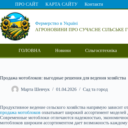
Перейти
ПРО САЙТ
КАРТА САЙТУ
Контакти
до
вмісту
Фермерство в Україні
АГРОНОВИНИ ПРО СУЧАСНЕ СІЛЬСЬКЕ 
ГОЛОВНА
Новини
Сільгосптехніка
Продажа мотоблоков: выгодные решения для ведения хозяйства
Марта Шевчук
01.04.2026
Сад та город
Продуктивное ведение сельского хозяйства напрямую зависит о
продажа мотоблоков
охватывает широкий ассортимент моделей д
Современные мотоблоки отличаются надежностью, экономичност
мотоблоков широким ассортиментом дает возможность каждому в