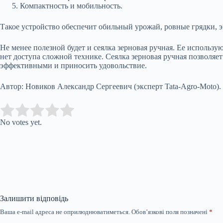
Компактность и мобильность.
Такое устройство обеспечит обильный урожай, ровные грядки, э
Не менее полезной будет и сеялка зерновая ручная. Ее использу
нет доступа сложной технике. Сеялка зерновая ручная позволяе
эффективными и приносить удовольствие.
Автор: Новиков Александр Сергеевич (эксперт Tata-Agro-Moto).
Submit Rating
Rate this item:
No votes yet.
Залишити відповідь
Ваша e-mail адреса не оприлюднюватиметься.
Обов’язкові поля позначені
*