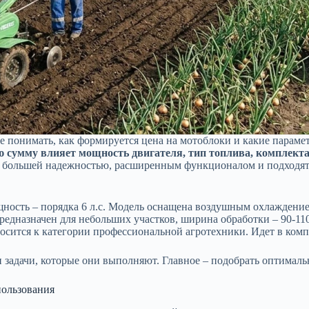
ее понимать, как формируется цена на мотоблоки и какие парам
ю сумму влияет мощность двигателя, тип топлива, комплект
я большей надежностью, расширенным функционалом и подходят
ь – порядка 6 л.с. Модель оснащена воздушным охлаждением.
Предназначен для небольших участков, ширина обработки – 90-110
осится к категории профессиональной агротехники. Идет в ком
 задачи, которые они выполняют. Главное – подобрать оптималь
пользования