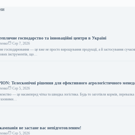
ни
епличне господарство та інноваційні центри в Україні
ленко
Сер 7, 2026
чне господарювання — це вже не просто вирощування продукції, а й застосування сучасн
рових інструментів, що…
N: Телескопічні рішення для ефективного агрологістичного мене
ленко
Сер 5, 2026
ємство — це насамперед чітка та швидка логістика. Будь то заготівля кормів, перевалка
іогазовими…
кампанія не застане вас непідготовленим!
ленко
Сер 5, 2026