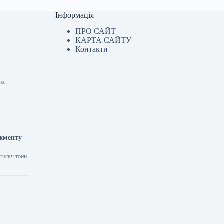
Інформація
ПРО САЙТ
КАРТА САЙТУ
Контакти
их
джменту
 тисяч тонн