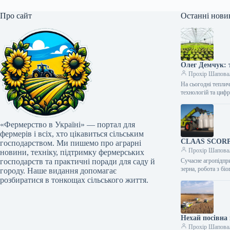
Про сайт
Останні нови
Олег Демчук: т
Прохір Шапова
На сьогодні тепли
технологій та циф
«Фермерство в Україні» — портал для
фермерів і всіх, хто цікавиться сільським
CLAAS SCORPIO
господарством. Ми пишемо про аграрні
Прохір Шапова
новини, техніку, підтримку фермерських
господарств та практичні поради для саду й
Сучасне агропідпри
зерна, робота з б
городу. Наше видання допомагає
розбиратися в тонкощах сільського життя.
Нехай посівна 
Прохір Шапова