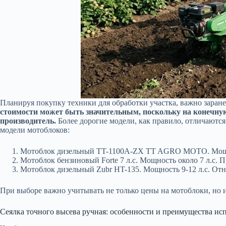
Планируя покупку техники для обработки участка, важно заран
стоимости может быть значительным, поскольку на конечну
производитель.
Более дорогие модели, как правило, отличаютс
модели мотоблоков:
Мотоблок дизельный TT-1100A-ZX TT AGRO MOTO. Мощност
Мотоблок бензиновый Forte 7 л.с. Мощность около 7 л.с. 
Мотоблок дизельный Zubr HT-135. Мощность 9-12 л.с. Отн
При выборе важно учитывать не только цены на мотоблоки, но и
Сеялка точного высева ручная: особенности и преимущества ис