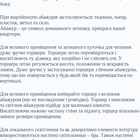
боку.
При виробництві абажурів застосовуються: тканина, папір,
пластик, метал та скло.
Абажур – це символ домашнього затишку, прикраса вашої
квартири.
Для великого приміщення та затишного куточка для читання
дуже зручні торшери. Торшери легко переміщуються і
висвітлюють ту ділянку, яку потрібно і не сліплять очі. У
торшера легко регулюється висота, положення та яскравість
лампи. Дуже зручні у застосуванні торшери з бічним абажуром,
тому що він повертається у будь-який бік та переміщається по
вертикалі.
Для великого приміщення вибирайте торшер з великим
абажуром (він не виглядатиме громіздко). Торшер з невеликим
та світлим абажуром підійде для маленької кімнати.
Висвітлюючи нижню частину стіни та підлогу, торшер візуально
змінює розміри приміщення.
Для локального освітлення та як декоративні елементи інтер'єру
використовуються настінні світильники – бра. Також настінні