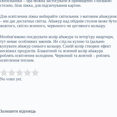
світильники – бра можна застосувати в приміщенні з низькою
стелею, біля ліжка, для підсвічування картин.
Для освітлення ліжка вибирайте світильник з матовим абажуром
– він дає достатньо світла. Абажур над обіднім столом може бути
жовтого, світло-зеленого, червоного чи цегляного кольору.
Необов'язково поєднувати колір абажура та інтер'єру квартири,
тут немає особливих законів. Не слід на кухню та їдальню
купувати абажур синього кольору. Синій колір створює ефект
несвіжих продуктів. Блакитний та зелений колір абажура
роблять освітлення холодним. Червоний та жовтий – роблять
освітлення теплим.
Submit Rating
Rate this item:
No votes yet.
Залишити відповідь