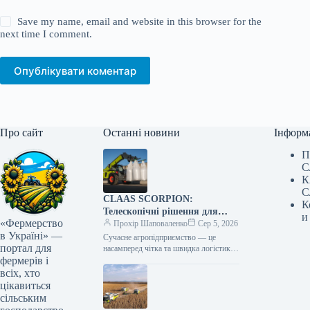
Save my name, email and website in this browser for the
next time I comment.
Опублікувати коментар
Про сайт
Останні новини
Інформ
П
С
К
С
CLAAS SCORPION:
К
Телескопічні рішення для
и
«Фермерство
ефективного агрологістичного
Прохір Шаповаленко
Сер 5, 2026
в Україні» —
менеджменту
Сучасне агропідприємство — це
портал для
насамперед чітка та швидка логістика.
фермерів і
Будь то заготівля кормів, перевалка
тисяч тонн зерна, робота з
всіх, хто
біогазовими…
цікавиться
сільським