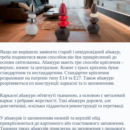
Якщо ви вирішили замінити старий і невідповідний абажур,
треба подивитися яким способом він був прикріплений до
основи світильника. Абажури мають три способи кріплення –
верхнє, нижнє та центральне. Кожне з трьох кріплень буває
стандартним та нестандартним. Стандартне кріплення
розраховане на патрони типу Е14 та Е27. Також абажури
розрізняються по конструкції: каркасні та із заповненням.
Каркасні абажури обтягнуті тканиною, а основою є металевий
каркас з ребрами жорсткості. Такі абажури
дорожчі, але
довговічніші, оскільки піддаються реконструкції та перетяжці.
У абажурів із заповненням нижній та верхній обід
прикріплюються до картонного або пластикового заповнення.
Тканина таких абажурів приклеєна до заповнення з лицьового