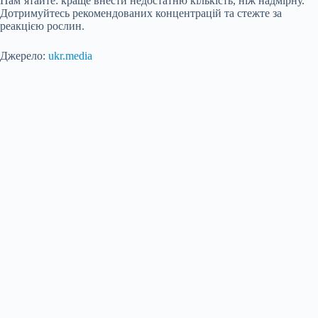
Пам’ятайте: краще внести недостатню кількість, ніж надмірну.
Дотримуйтесь рекомендованих концентрацій та стежте за
реакцією рослин.
Джерело:
ukr.media