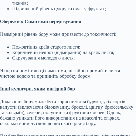
тижнів;
Підвищений рівень цукру та смак у фруктах;
Обережно: Симптоми передозування
Надмірний рівень бору може призвести до токсичності:
Пожовтіння країв старого листя;
Коричневий некроз (відмирання) на краях листя;
Скручування молодого листя;
Якщо ви помітили ці симптоми, негайно промийте листя
чистою водою та припиніть обробку бором.
Інші культури, яким вигідний бор
Додавання бору може бути корисним для буряка, усіх сортів
капусти (включаючи білокачанну, броколі, цвітну, брюссельську
та кольрабі), селери, полуниці та фруктових дерев. Однак,
бажано уникати його використання на квасолі та огірках,
оскільки вони чутливі до високого рівня бору.