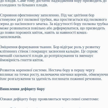
до плодів. Саме тому достатнє надходження бору призводить до
солодших та більших плодів.
Сприяння ефективному запиленню. Під час цвітіння бор
стимулює ріст пилкової трубки, яка простягається від пилкового
зерна до насіннєвого зачатка. За відсутності бору пилкова трубка
може розвиватися повільно або деформуватися, що призводить
до появи порожніх квіток, навіть за наявності комах-
запилювачів.
Зміцнення формування тканин. Бор відіграє роль у розвитку
клітинних стінок і покращує засвоєння кальцію. Це сприяє
меншій схильності плодів до розтріскування та зменшує
ймовірність гниття квіток.
Розвиток кореневої системи. Нестача бору в першу чергу
впливає на точки росту, включаючи кінчики коренів, обмежуючи
їхнє розгалуження та здатність поглинати поживні речовини.
Виявлення дефіциту бору
Ознаки дефіциту бору проявляються через певні симптоми: