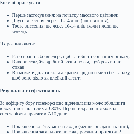
Коли обприскувати:
Перше застосування: на початку масового цвітіння;
Друге внесення: через 10-14 днів (пік цвітіння);
Третє внесення: ще через 10-14 днів (коли плоди ще
зелені);
Як розпилювати:
Рано вранці або ввечері, щоб запобігти сонячним опікам;
Використовуйте дрібний розпилювач, щоб розчин не
стікав;
Ви можете додати кілька крапель рідкого мила без запаху,
щоб воно діяло як клейкий агент;
Результати та ефективність
За дефіциту бору позакореневе підживлення може збільшити
врожайність на цілих 20-30%. Перші покращення можна
спостерігати протягом 7-10 днів:
Покращене зав’язування плодів (менше опадання квітів);
Покращення загального вигляду рослини протягом 2