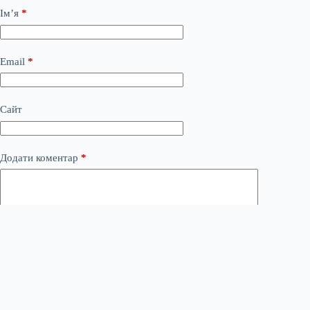
Ім’я
*
Email
*
Сайт
Додати коментар
*
Save my name, email and website in this browser for the