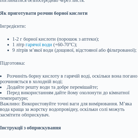
поглинатися безпосередньо через листя.
Як приготувати розчин борної кислоти
Інгредієнти:
1-2 г борної кислоти (порошок з аптеки);
1 літр
гарячої води
(+60-70°C);
9 літрів м’якої води (дощової, відстояної або фільтрованої);
Підготовка:
Розчиніть борну кислоту в гарячій воді, оскільки вона погано
розчиняється в холодній воді;
Додайте решту води та добре перемішайте;
Перед використанням дайте йому охолонути до кімнатної
температури;
Важливо: Використовуйте точні ваги для вимірювання. М’яка
вода краща за жорстку водопровідну, оскільки солі можуть
засмітити обприскувач.
Інструкції з обприскування