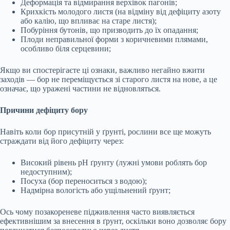
Деформація та відмирання верхівок пагонів;
Крихкість молодого листя (на відміну від дефіциту азоту
або калію, що впливає на старе листя);
Побуріння бутонів, що призводить до їх опадання;
Плоди неправильної форми з коричневими плямами,
особливо біля серцевини;
Якщо ви спостерігаєте ці ознаки, важливо негайно вжити
заходів — бор не переміщується зі старого листя на нове, а це
означає, що уражені частини не відновляться.
Причини дефіциту бору
Навіть коли бор присутній у ґрунті, рослини все ще можуть
страждати від його дефіциту через:
Високий рівень pH ґрунту (лужні умови роблять бор
недоступним);
Посуха (бор переноситься з водою);
Надмірна вологість або ущільнений ґрунт;
Ось чому позакореневе підживлення часто виявляється
ефективнішим за внесення в ґрунт, оскільки воно дозволяє бору