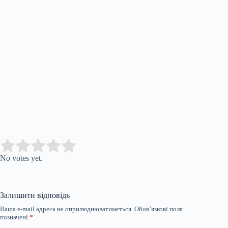
Submit Rating
Rate this item:
No votes yet.
Залишити відповідь
Ваша e-mail адреса не оприлюднюватиметься.
Обов’язкові поля
позначені
*