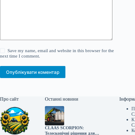
Save my name, email and website in this browser for the
next time I comment.
Опублікувати коментар
Про сайт
Останні новини
Інформ
П
С
К
С
CLAAS SCORPION:
К
Телескопічні рішення для