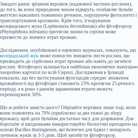
Занадто раннє зрізання верхівок (надземної частини рослини),
до того, як вони природним чином відмруть, позбавляє бульби
життєво важливих поживних речовин, порушуючи фотосинтез і
транспортування крохмалю. Крім того, ігнорування
колорадського жука (Leptinotarsa decemlineata) або фітофторозу
(Phytophthora infestans) протягом липня та серпня може
призвести до значних втрат врожаю.
Дослідження, опубліковані в наукових журналах, показують, що
колорадський жук
може повністю знищити листя рослин, що
призводить до серйозних втрат врожаю або навіть до загибелі
рослин. Фітофтороз залишається найбільш економічно значущою
хворобою картоплі по всій Європі. Дослідження в Ірландії
показали, що без застосування фунгіцидів середнє зниження
врожайності від фітофтори становить 23% протягом 25-річного
періоду, а в роки з раннім зараженням втрати можуть
перевищувати 50%.
Що ж робити замість цього? Обрізайте верхівки лише тоді, коли
вони пожовтять на 70% (приблизно за два тижні до збору
врожаю), щоб дати бульбам достатньо часу для дозрівання. Для
боротьби зі шкідниками використовуйте біологічні препарати на
основі Bacillus thuringiensis, які безпечні для бджіл і знищують
личинок жуків за 3-5 днів. Щоб запобігти фітофторозу,