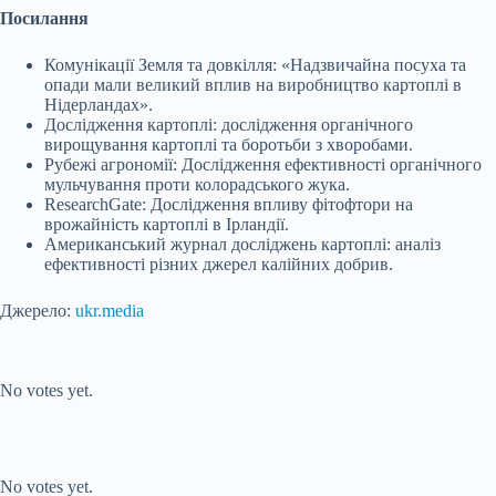
Посилання
Комунікації Земля та довкілля: «Надзвичайна посуха та
опади мали великий вплив на виробництво картоплі в
Нідерландах».
Дослідження картоплі: дослідження органічного
вирощування картоплі та боротьби з хворобами.
Рубежі агрономії: Дослідження ефективності органічного
мульчування проти колорадського жука.
ResearchGate: Дослідження впливу фітофтори на
врожайність картоплі в Ірландії.
Американський журнал досліджень картоплі: аналіз
ефективності різних джерел калійних добрив.
Джерело:
ukr.media
Submit Rating
Rate this item:
No votes yet.
Submit Rating
Rate this item:
No votes yet.