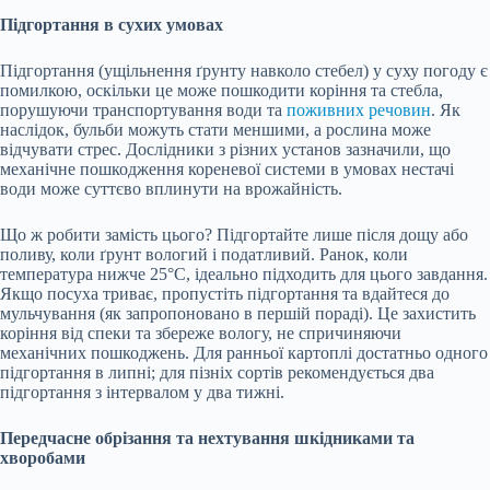
Підгортання в сухих умовах
Підгортання (ущільнення ґрунту навколо стебел) у суху погоду є
помилкою, оскільки це може пошкодити коріння та стебла,
порушуючи транспортування води та
поживних речовин
. Як
наслідок, бульби можуть стати меншими, а рослина може
відчувати стрес. Дослідники з різних установ зазначили, що
механічне пошкодження кореневої системи в умовах нестачі
води може суттєво вплинути на врожайність.
Що ж робити замість цього? Підгортайте лише після дощу або
поливу, коли ґрунт вологий і податливий. Ранок, коли
температура нижче 25°C, ідеально підходить для цього завдання.
Якщо посуха триває, пропустіть підгортання та вдайтеся до
мульчування (як запропоновано в першій пораді). Це захистить
коріння від спеки та збереже вологу, не спричиняючи
механічних пошкоджень. Для ранньої картоплі достатньо одного
підгортання в липні; для пізніх сортів рекомендується два
підгортання з інтервалом у два тижні.
Передчасне обрізання та нехтування шкідниками та
хворобами