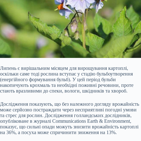
Липень є вирішальним місяцем для вирощування картоплі,
оскільки саме тоді рослина вступає у стадію бульбоутворення
(енергійного формування бульб). У цей період бульби
накопичують крохмаль та необхідні поживні речовини, проте
стають вразливими до спеки, вологи, шкідників та хвороб.
Дослідження показують, що без належного догляду врожайність
може серйозно постраждати через несприятливі погодні умови
та стрес для рослин. Дослідження голландських дослідників,
опубліковане в журналі Communications
Earth & Environment,
показує, що сильні опади можуть знизити врожайність картоплі
на 36%, а посуха може спричинити зниження на 13%.