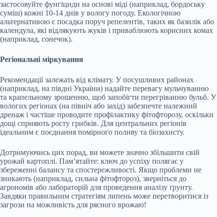
застосовуйте фунгіциди на основі міді (наприклад, бордоську
суміш) кожні 10-14 днів у вологу погоду. Екологічною
альтернативою є посадка поруч репелентів, таких як базилік або
календула, які відлякують жуків і приваблюють корисних комах
(наприклад, сонечок).
Регіональні міркування
Рекомендації залежать від клімату. У посушливих районах
(наприклад, на півдні України) надайте перевагу мульчуванню
та крапельному зрошенню, щоб запобігти перегріванню бульб. У
вологих регіонах (на північ або захід) забезпечте належний
дренаж і частіше проводите профілактику фітофторозу, оскільки
дощі сприяють росту грибків. Для центральних регіонів
ідеальним є поєднання помірного поливу та біозахисту.
Дотримуючись цих порад, ви можете значно збільшити свій
урожай картоплі. Пам’ятайте: ключ до успіху полягає у
збереженні балансу та спостережливості. Якщо проблеми не
зникають (наприклад, сильна фітофтороз), зверніться до
агрономів або лабораторій для проведення аналізу ґрунту.
Завдяки правильним стратегіям липень може перетворитися із
загрози на можливість для рясного врожаю!