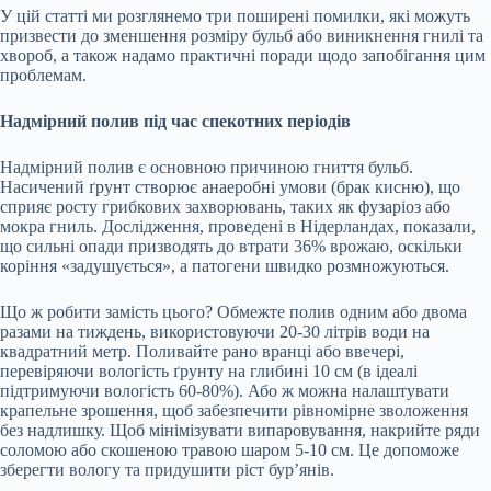
У цій статті ми розглянемо три поширені помилки, які можуть
призвести до зменшення розміру бульб або виникнення гнилі та
хвороб, а також надамо практичні поради щодо запобігання цим
проблемам.
Надмірний полив під час спекотних періодів
Надмірний полив є основною причиною гниття бульб.
Насичений ґрунт створює анаеробні умови (брак кисню), що
сприяє росту грибкових захворювань, таких як фузаріоз або
мокра гниль. Дослідження, проведені в Нідерландах, показали,
що сильні опади призводять до втрати 36% врожаю, оскільки
коріння «задушується», а патогени швидко розмножуються.
Що ж робити замість цього? Обмежте полив одним або двома
разами на тиждень, використовуючи 20-30 літрів води на
квадратний метр. Поливайте рано вранці або ввечері,
перевіряючи вологість ґрунту на глибині 10 см (в ідеалі
підтримуючи вологість 60-80%). Або ж можна налаштувати
крапельне зрошення, щоб забезпечити рівномірне зволоження
без надлишку. Щоб мінімізувати випаровування, накрийте ряди
соломою або скошеною травою шаром 5-10 см. Це допоможе
зберегти вологу та придушити ріст бур’янів.