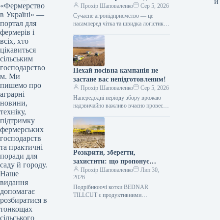
и
«Фермерство
ефективного агрологістичного
Прохір Шаповаленко
Сер 5, 2026
в Україні» —
менеджменту
Сучасне агропідприємство — це
портал для
насамперед чітка та швидка логістика.
фермерів і
Будь то заготівля кормів, перевалка
тисяч тонн зерна, робота з
всіх, хто
біогазовими…
цікавиться
сільським
господарство
Нехай посівна кампанія не
м. Ми
застане вас непідготовленим!
пишемо про
Прохір Шаповаленко
Сер 5, 2026
аграрні
Напередодні періоду збору врожаю
новини,
надзвичайно важливо вчасно провести
техніку,
огляд комбайна та заздалегідь
підтримку
виконати всі процедури планового
фермерських
технічного
обслуговування.Оптимальним
господарств
вибором є…
та практичні
Розкрити, зберегти,
поради для
захистити: що пропонує
саду й городу.
обробка рослинних залишків
Прохір Шаповаленко
Лип 30,
Наше
2026
котками BEDNAR TILLCUT
видання
Подрібнюючі котки BEDNAR
допомагає
TILLCUT є продуктивними
розбиратися в
машинами, призначеними для
тонкощах
механічної обробки рослинних
сільського
залишків, покривних культур та