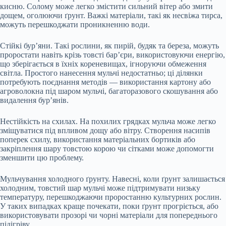
кисню. Солому може легко змістити сильний вітер або змити
дощем, оголюючи ґрунт. Важкі матеріали, такі як несвіжа тирса,
можуть перешкоджати проникненню води.
Стійкі бур’яни. Такі рослини, як пирій, будяк та береза, можуть
проростати навіть крізь товсті бар’єри, використовуючи енергію,
що зберігається в їхніх кореневищах, ігноруючи обмеження
світла. Простого нанесення мульчі недостатньо; ці ділянки
потребують поєднання методів — використання картону або
агроволокна під шаром мульчі, багаторазового скошування або
видалення бур’янів.
Нестійкість на схилах. На похилих грядках мульча може легко
зміщуватися під впливом дощу або вітру. Створення насипів
поперек схилу, використання матеріальних бортиків або
закріплення шару товстою корою чи сітками може допомогти
зменшити цю проблему.
Мульчування холодного ґрунту. Навесні, коли ґрунт залишається
холодним, товстий шар мульчі може підтримувати низьку
температуру, перешкоджаючи проростанню культурних рослин.
У таких випадках краще почекати, поки ґрунт прогріється, або
використовувати прозорі чи чорні матеріали для попереднього
підігріву.