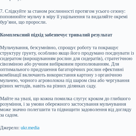
7. Слідкуйте за станом рослинності протягом усього сезону:
поповнюйте мульчу в міру її ущільнення та видаляйте окремі
бур’яни, що проросли.
Комплексний підхід забезпечує тривалий результат
Мульчування, безсумнівно, спрощує роботу та покращує
структуру ґрунту, особливо якщо його продумано поєднувати із
сидератом (вирощуванням рослин для сидератів), стратегічною
сівозміною або ручним вибірковим прополюванням. Для
оптимального придушення багаторічних рослин ефективні
комбінації включають використання картону з органічною
мульчею, чорного агроволокна під шаром сіна або чергування
різних методів, навіть на різних ділянках саду.
Майте на увазі, що кожна помилка слугує кроком до глибшого
розуміння, і за умови обережного застосування мульчування
може значно полегшити та підвищити задоволення від догляду
за садом.
Джерело:
ukr.media