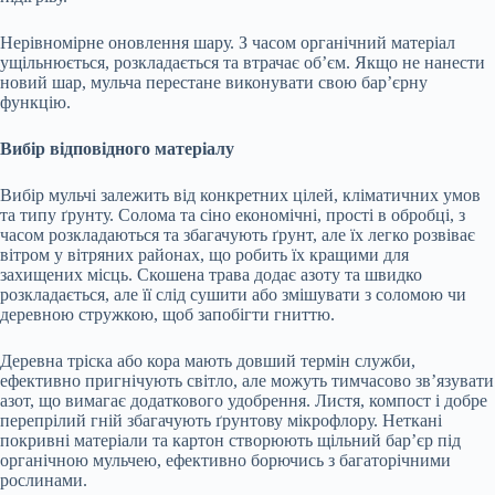
Нерівномірне оновлення шару. З часом органічний матеріал
ущільнюється, розкладається та втрачає об’єм. Якщо не нанести
новий шар, мульча перестане виконувати свою бар’єрну
функцію.
Вибір відповідного матеріалу
Вибір мульчі залежить від конкретних цілей, кліматичних умов
та типу ґрунту. Солома та сіно економічні, прості в обробці, з
часом розкладаються та збагачують ґрунт, але їх легко розвіває
вітром у вітряних районах, що робить їх кращими для
захищених місць. Скошена трава додає азоту та швидко
розкладається, але її слід сушити або змішувати з соломою чи
деревною стружкою, щоб запобігти гниттю.
Деревна тріска або кора мають довший термін служби,
ефективно пригнічують світло, але можуть тимчасово зв’язувати
азот, що вимагає додаткового удобрення. Листя, компост і добре
перепрілий гній збагачують ґрунтову мікрофлору. Неткані
покривні матеріали та картон створюють щільний бар’єр під
органічною мульчею, ефективно борючись з багаторічними
рослинами.