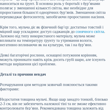
наноситься на ґрунт. Її основна роль у боротьбі з бур’янами
полягає у зменшенні кількості світла, яке необхідне для
проростання більшості однорічних бур’янів. Зменшення світла
перешкоджає фотосинтезу, запобігаючи проростанню насіння.
Крім того, мульча діє як фізичний бар’єр: достатньо товстий і
міцний шар ускладнює доступ саджанців до
сонячного світла
.
Залежно від типу використаного матеріалу, мульча може
впливати на температуру ґрунту та утримання вологи,
негативно впливаючи як на культури, так і на бур’яни.
Деякі багаторічні рослини, оснащені потужним корінням,
можуть проникати навіть крізь досить грубі шари, але існують
методи вирішення цієї проблеми.
Деталі та причини невдач
Розчарування цим методом зазвичай пояснюється такими
факторами:
Недостатня товщина мульчі. Якщо шар занадто тонкий, близько
2-3 см, він не забезпечить належної тіні та не зможе ефективно
контролювати бур’яни. Рекомендована товщина залежить від