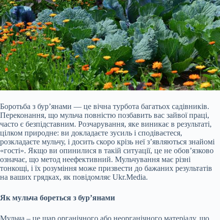
Боротьба з бур’янами — це вічна турбота багатьох садівників.
Переконання, що мульча повністю позбавить вас зайвої праці,
часто є безпідставним. Розчарування, яке виникає в результаті,
цілком природне: ви докладаєте зусиль і сподіваєтеся,
розкладаєте мульчу, і досить скоро крізь неї з’являються знайомі
«гості». Якщо ви опинилися в такій ситуації, це не обов’язково
означає, що метод неефективний. Мульчування має різні
тонкощі, і їх розуміння може призвести до бажаних результатів
на
ваших грядках, як повідомляє Ukr.Media.
Як мульча бореться з бур’янами
Мульча – це шар органічного або неорганічного матеріалу, що