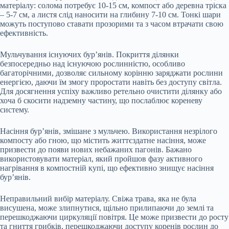
матеріалу: солома потребує 10-15 см, компост або деревна тріска
– 5-7 см, а листя слід наносити на глибину 7-10 см. Тонкі шари
можуть поступово ставати прозорими та з часом втрачати свою
ефективність.
Мульчування існуючих бур’янів. Покриття ділянки
безпосередньо над існуючою рослинністю, особливо
багаторічними, дозволяє сильному корінню заряджати рослини
енергією, даючи їм змогу проростати навіть без доступу світла.
Для досягнення успіху важливо ретельно очистити ділянку або
хоча б скосити надземну частину, що послаблює кореневу
систему.
Насіння бур’янів, змішане з мульчею. Використання незрілого
компосту або гною, що містить життєздатне насіння, може
призвести до появи нових небажаних пагонів. Бажано
використовувати матеріал, який пройшов фазу активного
нагрівання в компостній купі, що ефективно знищує насіння
бур’янів.
Неправильний вибір матеріалу. Свіжа трава, яка не була
висушена, може злипнутися, щільно прилипаючи до землі та
перешкоджаючи циркуляції повітря. Це може призвести до росту
та гниття грибків, перешкоджаючи доступу коренів рослин до