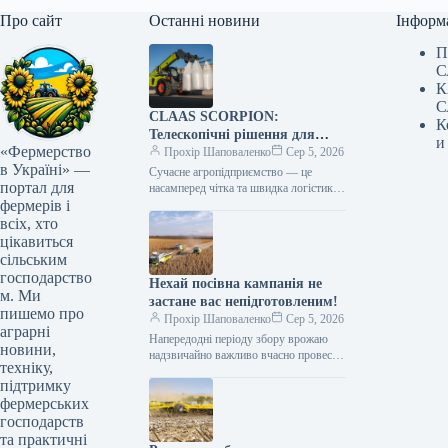
Про сайт
Останні новини
Інформ
П
С
К
С
CLAAS SCORPION:
К
Телескопічні рішення для
и
«Фермерство
ефективного агрологістичного
Прохір Шаповаленко
Сер 5, 2026
в Україні» —
менеджменту
Сучасне агропідприємство — це
портал для
насамперед чітка та швидка логістика.
фермерів і
Будь то заготівля кормів, перевалка
тисяч тонн зерна, робота з
всіх, хто
біогазовими…
цікавиться
сільським
господарство
Нехай посівна кампанія не
м. Ми
застане вас непідготовленим!
пишемо про
Прохір Шаповаленко
Сер 5, 2026
аграрні
Напередодні періоду збору врожаю
новини,
надзвичайно важливо вчасно провести
техніку,
огляд комбайна та заздалегідь
підтримку
виконати всі процедури планового
фермерських
технічного
обслуговування.Оптимальним
господарств
вибором є…
та практичні