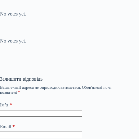
Submit Rating
Rate this item:
No votes yet.
Submit Rating
Rate this item:
No votes yet.
Залишити відповідь
Ваша e-mail адреса не оприлюднюватиметься.
Обов’язкові поля
позначені
*
Ім’я
*
Email
*