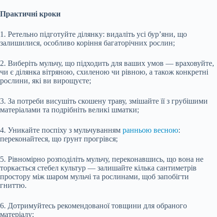
Практичні кроки
1. Ретельно підготуйте ділянку: видаліть усі бур’яни, що
залишилися, особливо коріння багаторічних рослин;
2. Виберіть мульчу, що підходить для ваших умов — враховуйте,
чи є ділянка вітряною, схиленою чи рівною, а також конкретні
рослини, які ви вирощуєте;
3. За потреби висушіть скошену траву, змішайте її з грубішими
матеріалами та подрібніть великі шматки;
4. Уникайте поспіху з мульчуванням
ранньою весною
:
переконайтеся, що ґрунт прогрівся;
5. Рівномірно розподіліть мульчу, переконавшись, що вона не
торкається стебел культур — залишайте кілька сантиметрів
простору між шаром мульчі та рослинами, щоб запобігти
гниттю.
6. Дотримуйтесь рекомендованої товщини для обраного
матеріалу;