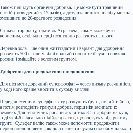
Також підійдуть органічні добрива. Це може бути трав’яний
настій (розведений у 15 разів), а дозу пташиного посліду можна
зменшити до 20-кратного розведення.
Стимулятор росту, такий як Агріфлекс, також може бути
корисним, оскільки перці позитивно реагують на нього.
Деревна зола – ще один життєздатний варіант для удобрення –
розведіть 500 г золи у відрі води або посипте її сухою навколо
рослин і змішайте з вологим ґрунтом.
Удобрення для продовження плодоношення
Для цієї мети доречний суперфосфат – через низьку розчинність
у воді його краще вносити в сухому вигляді.
Перед внесенням суперфосфату розпушіть ґрунт, полийте його,
а потім розподіліть гранули добрив, перш ніж засипати їх
землею. Для тепличних рослин достатньо 3-5 г добрив на кущ,
тоді як 4-6 г ідеально підійде для тих, що ростуть у відкритому
ґрунті. Сульфат калію також може допомогти продовжити
період плодоношення, якщо 5 г внести сухим способом навколо