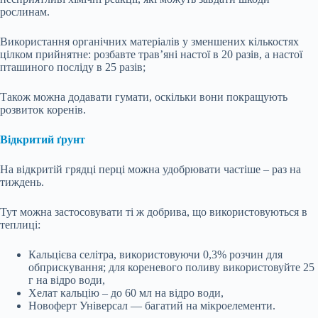
рослинам.
Використання органічних матеріалів у зменшених кількостях
цілком прийнятне: розбавте трав’яні настої в 20 разів, а настої
пташиного посліду в 25 разів;
Також можна додавати гумати, оскільки вони покращують
розвиток коренів.
Відкритий ґрунт
На відкритій грядці перці можна удобрювати частіше – раз на
тиждень.
Тут можна застосовувати ті ж добрива, що використовуються в
теплиці:
Кальцієва селітра, використовуючи 0,3% розчин для
обприскування; для кореневого поливу використовуйте 25
г на відро води,
Хелат кальцію – до 60 мл на відро води,
Новоферт Універсал — багатий на мікроелементи.