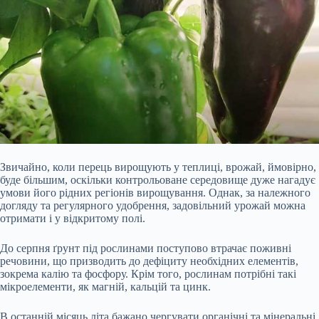
Звичайно, коли перець вирощують у теплиці, врожай, ймовірно,
буде більшим, оскільки контрольоване середовище дуже нагадує
умови його рідних регіонів вирощування. Однак, за належного
догляду та регулярного удобрення, задовільний урожай можна
отримати і у відкритому полі.
До серпня ґрунт під рослинами поступово втрачає поживні
речовини, що призводить до дефіциту необхідних елементів,
зокрема калію та фосфору. Крім того, рослинам потрібні такі
мікроелементи, як магній, кальцій та цинк.
В останній місяць літа бажано чергувати органічні та мінеральні