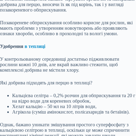
добрива для перцю, вносячи їх як під корінь, так і у вигляді
позакореневого обприскування.
Позакореневе обприскування особливо корисне для рослин, які
мають проблеми з утворенням новоутворень або проявляють
ознаки хвороби, особливо в прохолодні та вологі умови.
Удобрення
в теплиці
У контрольованому середовищі достатньо підживлювати
рослини кожні 10 днів, але вкрай важливо стежити, щоб
комплексні добрива не містили хлору.
Які добрива підходять для перцю в теплиці?
Кальцієва селітра – 0,2% розчин для обприскування та 20 г
на відро води для кореневих обробок,
Хелат кальцію – 50 мл на 10 літрів води,
Агрікола (суміш амінокислот, полісахаридів та бетаїнів).
Однак, бажано уникати змішування простого суперфосфату з
кальцієвою селітрою в теплиці, оскільки це може спричинити
несприятливі хімічні реакції, які можуть завдати шкоди