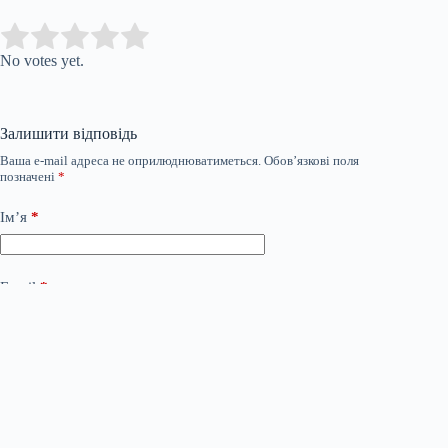
Submit Rating
Rate this item:
No votes yet.
Залишити відповідь
Ваша e-mail адреса не оприлюднюватиметься.
Обов’язкові поля
позначені
*
Ім’я
*
Email
*
Сайт
Додати коментар
*