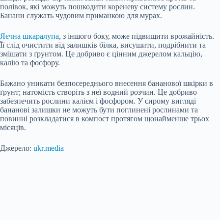
полівок, які можуть пошкодити кореневу систему рослин.
Банани служать чудовим приманкою для мурах.
Яєчна шкаралупа
, з іншого боку, може підвищити врожайність.
Її слід очистити від залишків білка, висушити, подрібнити та
змішати з ґрунтом. Це добриво є цінним джерелом кальцію,
калію та фосфору.
Бажано уникати безпосереднього внесення бананової шкірки в
ґрунт; натомість створіть з неї водний розчин. Це добриво
забезпечить рослини калієм і фосфором. У сирому вигляді
бананові залишки не можуть бути поглинені рослинами та
повинні розкладатися в компост протягом щонайменше трьох
місяців.
Джерело:
ukr.media