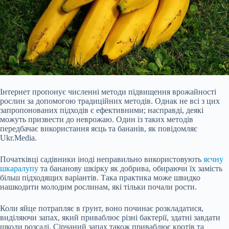
Інтернет пропонує численні методи підвищення врожайності
рослин за допомогою традиційних методів. Однак не всі з цих
запропонованих підходів є ефективними; насправді, деякі
можуть призвести до неврожаю. Один із таких методів
передбачає використання яєць та бананів, як повідомляє
Ukr.Media.
Початківці садівники іноді неправильно використовують
яєчну
шкаралупу
та бананову шкірку як добрива, обираючи їх замість
більш підходящих варіантів. Така практика може швидко
нашкодити молодим рослинам, які тільки почали рости.
Коли яйце потрапляє в ґрунт, воно починає розкладатися,
виділяючи запах, який приваблює різні бактерії, здатні завдати
шкоди розсаді. Сірчаний запах також приваблює кротів та