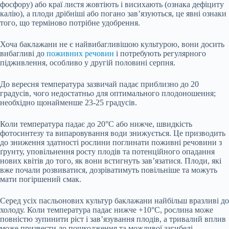
фосфору) або краї листя жовтіють і висихають (ознака дефіциту
калію), а плоди дрібніші або погано зав’язуються, це явні ознаки
того, що терміново потрібне удобрення.
Хоча баклажани не є найвибагливішою культурою, вони досить
вибагливі до
поживних речовин
і потребують регулярного
підживлення, особливо у другій половині серпня.
До вересня температура зазвичай падає приблизно до 20
градусів, чого недостатньо для оптимального плодоношення;
необхідно щонайменше 23-25 градусів.
Коли температура падає до 20°C або нижче, швидкість
фотосинтезу та випаровування води знижується. Це призводить
до зниження здатності рослини поглинати поживні речовини з
ґрунту, уповільнення росту плодів та потенційного опадання
нових квітів до того, як вони встигнуть зав’язатися. Плоди, які
вже почали розвиватися, дозріватимуть повільніше та можуть
мати погіршений смак.
Серед усіх пасльонових культур баклажани найбільш вразливі до
холоду. Коли температура падає нижче +10°C, рослина може
повністю зупинити ріст і зав’язування плодів, а тривалий вплив
може призвести до пошкодження та можливої загибелі.