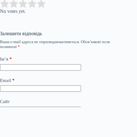
Submit Rating
Rate this item:
No votes yet.
Залишити відповідь
Ваша e-mail адреса не оприлюднюватиметься.
Обов’язкові поля
позначені
*
Ім’я
*
Email
*
Сайт
Додати коментар
*