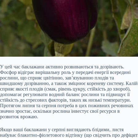
У цей час баклажани активно розвиваються та дозрівають.
Фосфор відіграє вирішальну роль у передачі енергії всередині
рослини, що сприяє цвітінню, зав’язуванню плодів та
швидшому дозріванню, а також зміцнює кореневу систему. Калій
сприяє якості плодів (смак, рівень цукру, стійкість до хвороб),
допомагає регулювати водний баланс рослини та підвищує її
стійкість до стресових факторів, таких як низькі температури.
Протягом липня та серпня потреба в цих поживних речовинах
значно зростає, оскільки рослина інвестує свої ресурси в
розвиток врожаю.
Якщо ваші баклажани у серпні виглядають блідими, листя
набуває блакитно-фіолетового відтінку (що свідчить про дефіцит