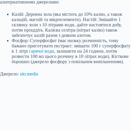
альтернативними джерелами:
Калій: Деревна зола (яка містить до 10% калію, а також
кальцій, магній та мікроелементи). Настій: Змішайте 1
склянку золи з 10 літрами води, дайте настоятися добу,
потім процідіть. Калієва селітра (нітрат калію) також
забезпечує калій разом з деяким азотом.
Фосфор: Суперфосфат (має низьку розчинність, тому
бажано приготувати екстракт: змішати 100 г суперфосфату
в 1 літрі
гарячої води
, залишити на 24 години, потім
розвести 100 мл цього розчину в 10 літрах води). Кісткове
борошно (джерело фосфору з повільним вивільненням).
Джерело:
ukr.media