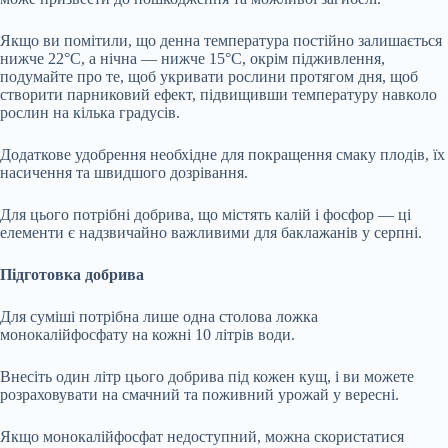
Якщо ви помітили, що денна температура постійно залишається
нижче 22°C, а нічна — нижче 15°C, окрім підживлення,
подумайте про те, щоб укривати рослини протягом дня, щоб
створити парниковий ефект, підвищивши температуру навколо
рослин на кілька градусів.
Додаткове удобрення необхідне для покращення смаку плодів, їх
насичення та швидшого дозрівання.
Для цього потрібні добрива, що містять калій і фосфор — ці
елементи є надзвичайно важливими для баклажанів у серпні.
Підготовка добрива
Для суміші потрібна лише одна столова ложка
монокалійфосфату на кожні 10 літрів води.
Внесіть один літр цього добрива під кожен кущ, і ви можете
розраховувати на смачний та поживний урожай у вересні.
Якщо монокалійфосфат недоступний, можна скористатися