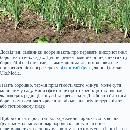
Досвідчені садівники добре знають про переваги використання
борошна у своїх садах. Цей інгредієнт має значні перспективи у
боротьбі зі шкідниками, а також допомагає розсаді швидше
прижитися після пересадки у
відкритий ґрунт
, як повідомляє
Ukr.Media.
Навіть борошно, термін придатності якого минув, може бути
корисним у саду. Воно ефективне проти хрестоцвітих блішок,
які шкодять редисці, капусті та крес-салату. Для боротьби з цим
борошном посипають рослини, діючи аналогічно деревній золі
або
тютюновому пилу.
Щоб захистити рослини від зараження чорною мошкою, на
ґрунт можна нанести шар борошна. Поступово воно
перетворюється на липку речовину, яка затримує шкідників, не