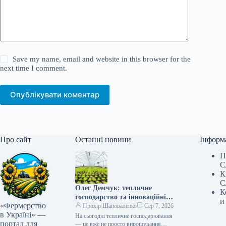
Save my name, email and website in this browser for the
next time I comment.
Опублікувати коментар
Про сайт
Останні новини
Інформ
П
С
К
С
Олег Демчук: тепличне
К
господарство та інноваційні
и
«Фермерство
центри в Україні
Прохір Шаповаленко
Сер 7, 2026
в Україні» —
На сьогодні тепличне господарювання
портал для
— це вже не просто вирощування