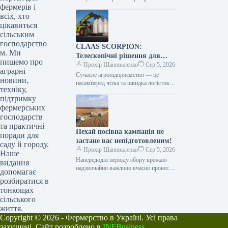
фермерів і
продукції, а й застосування сучасних
технологій та цифрових інструментів,
всіх, хто
що…
цікавиться
сільським
господарство
CLAAS SCORPION:
м. Ми
Телескопічні рішення для
пишемо про
ефективного агрологістичного
Прохір Шаповаленко
Сер 5, 2026
аграрні
менеджменту
Сучасне агропідприємство — це
новини,
насамперед чітка та швидка логістика.
техніку,
Будь то заготівля кормів, перевалка
підтримку
тисяч тонн зерна, робота з
фермерських
біогазовими…
господарств
та практичні
Нехай посівна кампанія не
поради для
застане вас непідготовленим!
саду й городу.
Прохір Шаповаленко
Сер 5, 2026
Наше
Напередодні періоду збору врожаю
видання
надзвичайно важливо вчасно провести
допомагає
огляд комбайна та заздалегідь
розбиратися в
виконати всі процедури планового
тонкощах
технічного
сільського
обслуговування.Оптимальним
життя.
вибором є…
Copyright © 2026 - Фермерство в Україні. Усі права
захищені. Сайт розроблено в
INFBusiness