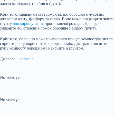
даючи їм відкладати яйця в ґрунті.
Крім того, садівники стверджують, що борошно є чудовим
джерелом азоту, фосфору та калію. Воно може покращити якість
ґрунту
для вирощування
процвітаючої розсади. Для цього
змішайте 4-5 столових ложок борошна з відром ґрунту.
Крім того, борошно може прискорити процес компостування та
сприяти росту корисних мікроорганізмів. Для цього посипте
купу компосту борошном і накрийте її ґрунтом.
Джерело:
ukr.media
Submit Rating
Rate this item:
No votes yet.
Submit Rating
Rate this item:
No votes yet.