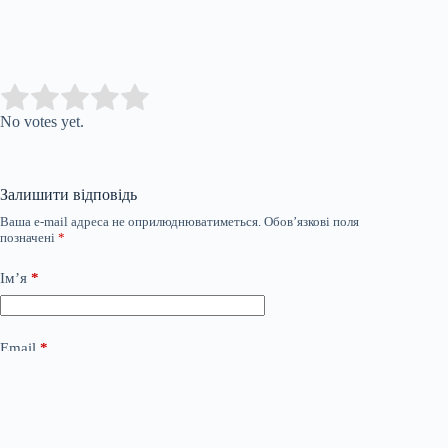
Submit Rating
Rate this item:
No votes yet.
Залишити відповідь
Ваша e-mail адреса не оприлюднюватиметься.
Обов’язкові поля
позначені
*
Ім’я
*
Email
*
Сайт