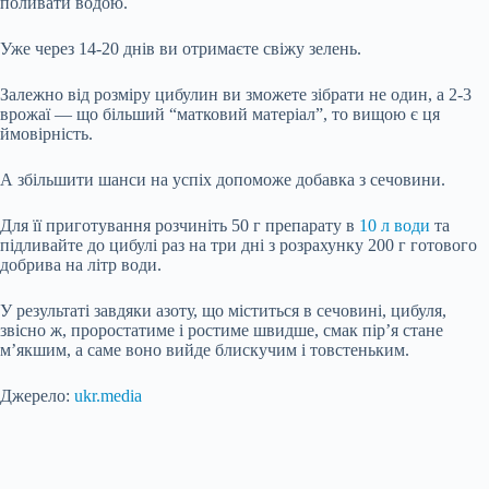
поливати водою.
Уже через 14-20 днів ви отримаєте свіжу зелень.
Залежно від розміру цибулин ви зможете зібрати не один, а 2-3
врожаї — що більший “матковий матеріал”, то вищою є ця
ймовірність.
А збільшити шанси на успіх допоможе добавка з сечовини.
Для її приготування розчиніть 50 г препарату в
10 л води
та
підливайте до цибулі раз на три дні з розрахунку 200 г готового
добрива на літр води.
У результаті завдяки азоту, що міститься в сечовині, цибуля,
звісно ж, проростатиме і ростиме швидше, смак пір’я стане
м’якшим, а саме воно вийде блискучим і товстеньким.
Джерело:
ukr.media