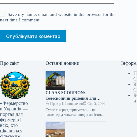
Save my name, email and website in this browser for the
next time I comment.
Опублікувати коментар
Про сайт
Останні новини
Інформ
П
С
К
С
CLAAS SCORPION:
К
Телескопічні рішення для
и
«Фермерство
ефективного агрологістичного
Прохір Шаповаленко
Сер 5, 2026
в Україні» —
менеджменту
Сучасне агропідприємство — це
портал для
насамперед чітка та швидка логістика.
фермерів і
Будь то заготівля кормів, перевалка
тисяч тонн зерна, робота з
всіх, хто
біогазовими…
цікавиться
сільським