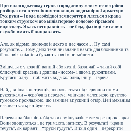
При налагодженому сервісі городянину зовсім не потрібно
розбиратися в технічних тонкощах водозапірної арматури.
Рух руки – і вода необхідної температури ллється з крана
тонким струмком або мініатюрною подобою гірського
водоспаду. Якась несправність – не біда, фахівці житлової
служби вмить її виправлять.
Але, як відомо, де-не-де й дехто в нас часом… Ну, самі
розумієте… Тому деякі технічні знання навіть для блондинки та
її чоловіка-піаніста бувають зовсім не зайвими.
Змішувач є у кожній
ванній або кухні. Зазвичай – такий собі
блискучий красень з довгим «носом» і двома рукоятками.
Крутаєш одну – побіжить вода холодна, іншу – гаряча.
Найдавніша конструкція, що ховається під червоно-синіми
рукоятками – черв'ячна передача, увінчана маленькою круглою
гумовою прокладкою, що замикає впускний отвір. Цей механізм
називається кран-буксом.
Переважна більшість бід таких змішувачів саме через прокладки.
Вони зношуються і не тримають натиску. В результаті “крани
течуть”, як варіант – “труби гудуть”. Вихід один – перекрити