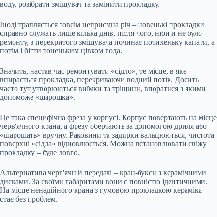
воду, розібрати змішувач та замінити прокладку.
Іноді трапляється зовсім неприємна річ – новенькі прокладки
справно служать лише кілька днів, після чого, ніби й не було
ремонту, з перекритого змішувача починає потихеньку капати, а
потім і бігти тоненьким цівком вода.
Значить, настав час ремонтувати «сідло», те місце, в яке
впирається прокладка, перекриваючи водний потік. Досить
часто тут утворюються виїмки та тріщини, впоратися з якими
допоможе «шарошка».
Це така специфічна фреза у корпусі. Корпус повертають на місце
черв'ячного крана, а фрезу обертають за допомогою дриля або
«шарошать» вручну. Раковини та задирки вальцюються, чистота
поверхні «сідла» відновлюється. Можна встановлювати свіжу
прокладку – буде довго.
Альтернатива черв'ячній передачі – кран-букси з керамічними
дисками. За своїми габаритами вони є повністю ідентичними.
На місце ненадійного крана з гумовою прокладкою кераміка
стає без проблем.