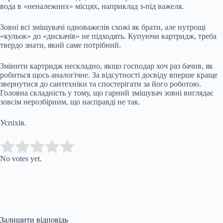
вода в «неналежних» місцях, наприклад з-під важеля.
Зовні всі змішувачі одноважелів схожі як брати, але нутрощі
«кульок» до «дискачів» не підходять. Купуючи картридж, треба
твердо знати, який саме потрібний.
Змінити картридж нескладно, якщо господар хоч раз бачив, як
робиться щось аналогічне. За відсутності досвіду вперше краще
звернутися до сантехніки та спостерігати за його роботою.
Головна складність у тому, що гарний змішувач зовні виглядає
зовсім нерозбірним, що насправді не так.
Успіхів.
Submit Rating
Rate this item:
No votes yet.
Залишити відповідь