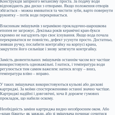
Конструкція запірного механізму проста. За подачу води
відповідають два диски з отворами. Якщо положення отворів
збігається – можна вмиватися та чистити зуби, варто повернути
рукоятку – потік води перекривається.
Власникам змішувачів з керамікою прокладочно-шарошкова
епопея не загрожує. Декілька років керамічні кран-букси
скромно не нагадують про своє існування. Якщо вода почала
перекриватися не повністю, дефект усунути просто. Достатньо,
знявши ручку, послабити контргайку на корпусі крана,
закрутити його сильніше і знову затягнути контргайку.
Замість двовентильних змішувачів останнім часом все частіше
використовують одноважільні. І натиск, і температура води
регулюється тим самим важелем: натиск вгору – вниз,
температура вліво – вправо.
У таких змішувачах використовуються кульові або дискові
картриджі. За моїми спостереженнями останні значно частіше.
Картриджі надійні і довговічні, хоча й дорожче гумових
прокладок, що набили оскому.
Необхідність заміни картриджа видно неозброєним оком. Або
«кран біжить» як завжди, або зі змішувача починає сочитися