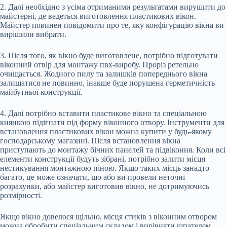
2. Далі необхідно з усіма отриманими результатами вирушити до
майстерні, де ведеться виготовлення пластикових вікон.
Майстер повинен повідомити про те, яку конфігурацію вікна ви
вирішили вибрати.
3. Після того, як вікно буде виготовлене, потрібно підготувати
віконний отвір для монтажу пвх-виробу. Проріз ретельно
очищається. Жодного пилу та залишків попереднього вікна
залишатися не повинно, інакше буде порушена герметичність
майбутньої конструкції.
4. Далі потрібно вставити пластикове вікно та спеціальною
киянкою підігнати під форму віконного отвору. Інструменти для
встановлення пластикових вікон можна купити у будь-якому
господарському магазині. Після встановлення вікна
приступають до монтажу бічних панелей та підвіконня. Коли всі
елементи конструкції будуть зібрані, потрібно залити місця
нестикування монтажною піною. Якщо таких місць занадто
багато, це може означати, що або ви провели неточні
розрахунки, або майстер виготовив вікно, не дотримуючись
розмірності.
Якщо вікно довелося щільно, місця стиків з віконним отвором
можна обробити спеціальним складом і вирівняти шпателем.