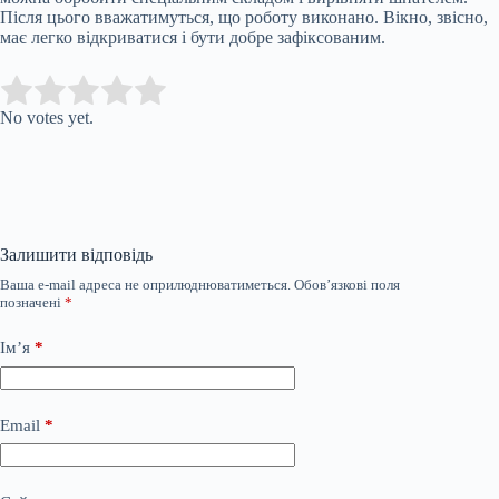
Після цього вважатимуться, що роботу виконано. Вікно, звісно,
має легко відкриватися і бути добре зафіксованим.
Submit Rating
Rate this item:
No votes yet.
Залишити відповідь
Ваша e-mail адреса не оприлюднюватиметься.
Обов’язкові поля
позначені
*
Ім’я
*
Email
*