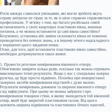
Росія завжди славилася умільцями, які могли зробити якусь
справу анітрохи не гіршу за те, як із цією справою справляються
професіонали. У зв'язку з тим, що багато російських сімей
встановлюють у своїх квартирах пластикові вікна, виникає
питання, а чи можна встановити ці самі вікна самостійно?
Безумовно, установка або заміна склопакета вікна не повинна
проводитися без певних знань, а в іншому нічого надскладного
у вирішенні цього завдання немає.
Отже, для того, щоб встановити пластикове
вікно самостійно,
необхідно дотримуватися таких вимог.
1. Провести ретельне вимірювання віконного отвору.
Обов'язково заміряти кілька разів, оскільки так можна отримати
максимально точні результати. Якщо у вас є спеціальна лазерна
рулетка, це буде просто відмінно. Похибка при використанні
лазерних засобів вимірювання відстаней є дуже малою.
Результати вимірювань довжини та ширини віконного отвору
слід зафіксувати. При цьому не можна забувати і про
вимірювання товщини стіни, в якому знаходиться той віконний
отвір, який буде закритий пластиковим склом. Від цього
залежить ширина підвіконня та пластикових бічних панелей.