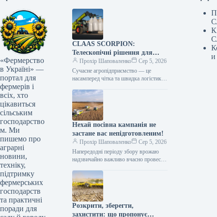
П
С
К
С
CLAAS SCORPION:
К
Телескопічні рішення для
и
«Фермерство
ефективного агрологістичного
Прохір Шаповаленко
Сер 5, 2026
в Україні» —
менеджменту
Сучасне агропідприємство — це
портал для
насамперед чітка та швидка логістика.
фермерів і
Будь то заготівля кормів, перевалка
тисяч тонн зерна, робота з
всіх, хто
біогазовими…
цікавиться
сільським
господарство
Нехай посівна кампанія не
м. Ми
застане вас непідготовленим!
пишемо про
Прохір Шаповаленко
Сер 5, 2026
аграрні
Напередодні періоду збору врожаю
новини,
надзвичайно важливо вчасно провести
техніку,
огляд комбайна та заздалегідь
підтримку
виконати всі процедури планового
фермерських
технічного
обслуговування.Оптимальним
господарств
вибором є…
та практичні
Розкрити, зберегти,
поради для
захистити: що пропонує