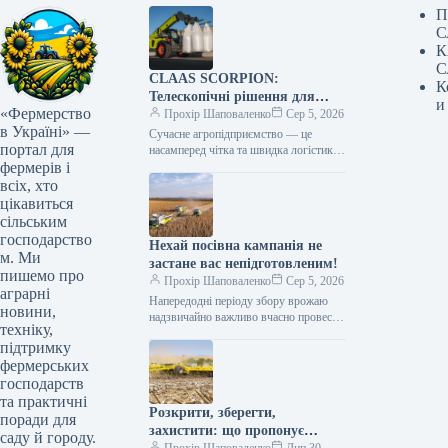
П
С
К
С
CLAAS SCORPION:
К
Телескопічні рішення для
и
«Фермерство
ефективного агрологістичного
Прохір Шаповаленко
Сер 5, 2026
в Україні» —
менеджменту
Сучасне агропідприємство — це
портал для
насамперед чітка та швидка логістика.
фермерів і
Будь то заготівля кормів, перевалка
тисяч тонн зерна, робота з
всіх, хто
біогазовими…
цікавиться
сільським
господарство
Нехай посівна кампанія не
м. Ми
застане вас непідготовленим!
пишемо про
Прохір Шаповаленко
Сер 5, 2026
аграрні
Напередодні періоду збору врожаю
новини,
надзвичайно важливо вчасно провести
техніку,
огляд комбайна та заздалегідь
підтримку
виконати всі процедури планового
фермерських
технічного
обслуговування.Оптимальним
господарств
вибором є…
та практичні
Розкрити, зберегти,
поради для
захистити: що пропонує
саду й городу.