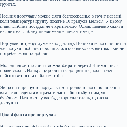
ґрунтах.
Насіння портулаку можна сіяти безпосередньо в ґрунт навесні,
коли температура ґрунту досягне 10 градусів Цельсія. У цьому
плані глибина посадки не є критичною. Однак ідеально садити
насіння на глибину щонайменше півсантиметра.
Портулак потребує дуже мало догляду. Поливайте його лише під
час посухи, щоб листя залишалося особливо соковитим, і він не
потребує жодних добрив.
Молоді пагони та листя можна збирати через 3-4 тижні після
появи сходів. Найкраще робити це до цвітіння, коли зелень
найсоковитіша та найароматніша.
Якщо ви вирощуєте портулак і контролюєте його поширення,
вам не доведеться витрачати час на боротьбу з ним, як з
бур’яном. Натомість у вас буде корисна зелень, що легко
доступна.
Цікаві факти про портулак
На завершення цієї статті я хотів би поділитися кількома