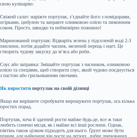
свою кулінарію:
Свіжий салат: наріжте портулак, з’єднайте його з помідорами,
огірками, цибулею та заправте оливковою олією та лимонним
соком. Просто, швидко та неймовірно поживно!
Маринований портулак: Відваріть зелень у підсоленій воді 2-3
хвилини, потім додайте часник, мелений перець і оцет. Це
створить чудову закуску до м’яса або риби.
Соус або заправка: Змішайте портулак з часником, оливковою
олією та спеціями, щоб створити соус, який чудово поєднується
з пастою або грильованими овочами.
Як виростити
портулак на своїй ділянці
Якщо ви вирішите спробувати вирощувати портулак, ось кілька
простих порад.
Портулак, хоча й здатний рости майже будь-де, все ж таки
любить сонячні місця, як і майже всі інші рослини. Однак,
півтінь також цілком підходить для нього. Ґрунт може бути
різним, але найкраще він росте на легких, добре дренованих