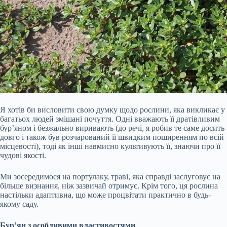
Я хотів би висловити свою думку щодо рослини, яка викликає у
багатьох людей змішані почуття. Одні вважають її дратівливим
бур’яном і безжально виривають (до речі, я робив те саме досить
довго і також був розчарований її швидким поширенням по всій
місцевості), тоді як інші навмисно культивують її, знаючи про її
чудові якості.
Ми зосередимося на портулаку, траві, яка справді заслуговує на
більше визнання, ніж зазвичай отримує. Крім того, ця рослина
настільки адаптивна, що може процвітати
практично в будь-
якому саду.
Бур’ян з особливими властивостями