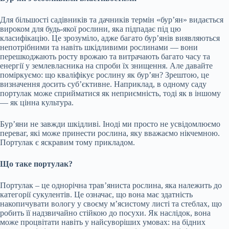
Для більшості садівників та дачників термін «бур’ян» видається
вироком для будь-якої рослини, яка підпадає під цю
класифікацію. Це зрозуміло, адже багато бур’янів виявляються
непотрібними та навіть шкідливими рослинами — вони
перешкоджають росту врожаю та витрачають багато часу та
енергії у землевласника на спроби їх знищення. Але давайте
поміркуємо: що кваліфікує рослину як бур’ян? Зрештою, це
визначення досить суб’єктивне. Наприклад, в одному саду
портулак може сприйматися як неприємність, тоді як в іншому
— як цінна культура.
Бур’яни не завжди шкідливі. Іноді ми просто не усвідомлюємо
переваг, які може принести рослина, яку вважаємо нікчемною.
Портулак є яскравим тому прикладом.
Що таке портулак?
Портулак – це однорічна трав’яниста рослина, яка належить до
категорії сукулентів. Це означає, що вона має здатність
накопичувати вологу у своєму м’ясистому листі та стеблах, що
робить її надзвичайно стійкою до посухи. Як наслідок, вона
може процвітати навіть у найсуворіших умовах: на бідних