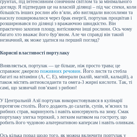
ґрунтах, під інтенсивним сонячним світлом та за мінімального
догляду. Я підтвердив це на власній ділянці – під час спеки, коли
більшість інших рослин або в’яли, або виглядали висохлими та
насилу поширювалися через брак енергії, портулак процвітав і
розширювався по ділянці з вражаючою швидкістю. Він
практично захопив площу, витісняючи інші рослини. Ось чому
багато хто вважає його бур’яном. Але чи справді він такий
незначний, як може здатися на перший погляд?
Корисні властивості портулаку
Виявляється, портулак — це більше, ніж просто трава; це
справжнє джерело
поживних речовин
. Його листя та стебла
багаті на вітаміни (A, C, E), мінерали (калій, магній, кальцій), а
також містять антиоксиданти та омега-3 жирні кислоти. Так, ті
самі, що зазвичай пов’язані з рибою!
У Центральній Азії портулак використовувався в кулінарії
протягом століть. Його додають до салатів, супів, м’ясних та
рибних страв, маринують і навіть консервують на зиму. Смак
портулаку злегка терпкий, з легким натяком на гостроту, що
робить його чудовою альтернативою каперсам і навіть оливкам.
Ось кілька порад щодо того, як можна включити портулак у