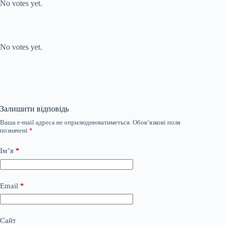
No votes yet.
Submit Rating
Rate this item:
No votes yet.
Залишити відповідь
Ваша e-mail адреса не оприлюднюватиметься.
Обов’язкові поля
позначені
*
Ім’я
*
Email
*
Сайт