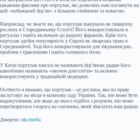
цікавими фактами про портулак, які дозволять нам поглянути на
цей «небажаний бур’ян» з більшою глибиною та повагою.
Наприклад, чи знаєте ви, що портулак шанували як священну
рослину в Стародавньому Єгипті? Його використовували в
ритуалах і навіть включали до раціону фараонів. Крім того,
портулак здобув популярність у Європі як лікарська трава в
Середньовіччі. Тоді його використовували для лікування ран,
проблем з травленням і навіть головного болю.
У Китаї портулак взагалі не називають бур’яном; радше його
шанобливо називають «овочем довголіття» та активно
використовують у традиційній медицині.
Особисто я вважаю, що портулак – це рослина, яка по праву
заслуговує на місце в кожному саду України. Так, він може бути
надокучливим, але якщо до нього підійти з розумом, він може
перетворитися з ворога на союзника, який збагатить ваш раціон.
Джерело:
ukr.media
Submit Rating
Rate this item: